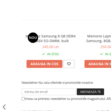
Hard Disk-uri Desktop
Memorii PC
Procesoare
Placi video
SSD
Memorie Samsung 8 GB DDR4
Memorie Lapt
NOU
Coolere
2666V SO-DIMM, bulk
Samsung, 8GB,
Surse PC
2400, 
245,00 Lei
250,00
Carcase
IN STOC
IN 
Placi de baza
Ventilatoare carcasa
ADAUGA IN COS
ADAUGA IN 
Componente Renew/Refurbished
Placi de baza REFURBISHED
Newsletter
Nu rata ofertele si promotiile noastre
Procesoare
Placi VIDEO
PC All-in-One
Vreau sa primesc newsletter cu promotiile magazinului. Af
Calculatoare All-in-One NOI
All-in-One REFURBISHED