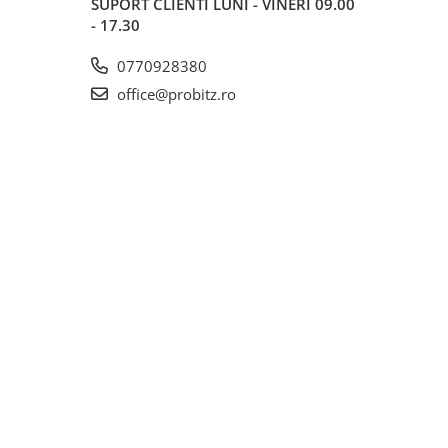
SUPORT CLIENTI
LUNI - VINERI 09.00
- 17.30
0770928380
office@probitz.ro