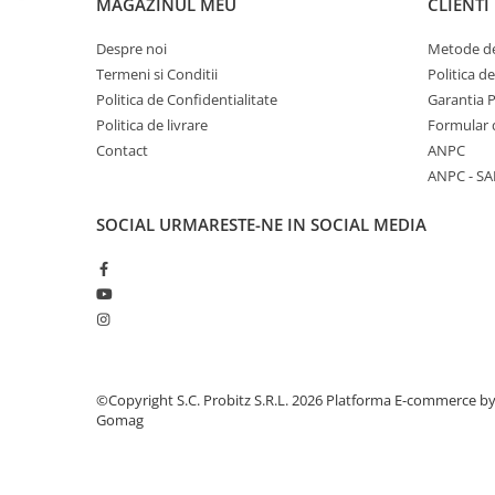
MAGAZINUL MEU
CLIENTI
Calculatoare All-in-One RENEW
Despre noi
Metode de
Componente All-in-One
Termeni si Conditii
Politica d
Monitoare
Politica de Confidentialitate
Garantia 
Monitoare NOI
Politica de livrare
Formular 
Monitoare Refurbished
Contact
ANPC
ANPC - SA
Monitoare Renew
Monitoare Second-Hand
SOCIAL
URMARESTE-NE IN SOCIAL MEDIA
Servere
Hard Disk-uri SERVER
Accesorii server
Cabinete metalice
Carcase server
©Copyright S.C. Probitz S.R.L. 2026
Platforma E-commerce b
Memorii RAM Server
Gomag
Procesoare server
Sisteme server