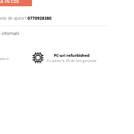
A IN COS
voie de ajutor?
0770928380
informatii
PC-uri refurbished
ata si
Cu pana la 36 de luni garantie