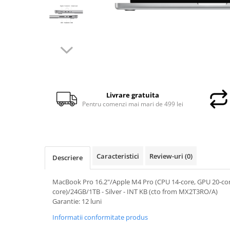
Docking stations
Genti Laptop
Incarcatoare laptop
Incarcatoare laptop refurbished
Standuri și Coolere Laptop
Alte accesorii
Card reader
Livrare gratuita
PC, Componente & Software
Pentru comenzi mai mari de 499 lei
Calculatoare
Calculatoare NOI
Calculatoare Mini NOI
Caracteristici
Review-uri
(0)
Descriere
Calculatoare SECOND-HAND
Calculatoare GAMING
MacBook Pro 16.2"/Apple M4 Pro (CPU 14-core, GPU 20-cor
Calculatoare REFURBISHED
core)/24GB/1TB - Silver - INT KB (cto from MX2T3RO/A)
Calculatoare RENEW
Garantie: 12 luni
Calculatoare WORKSTATION
Informatii conformitate produs
Componente PC NOI