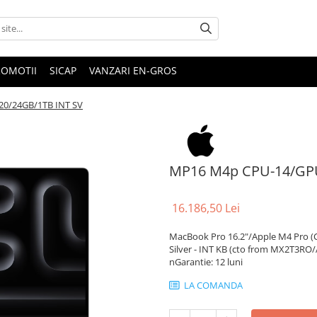
ROMOTII
SICAP
VANZARI EN-GROS
0/24GB/1TB INT SV
MP16 M4p CPU-14/GPU
16.186,50 Lei
MacBook Pro 16.2"/Apple M4 Pro (C
Silver - INT KB (cto from MX2T3RO/
nGarantie: 12 luni
LA COMANDA