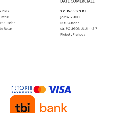
DATE COMERCIALE
 Plata
S.C. Probitz S.R.L.
e Retur
J29/873/2000
Produselor
RO13434567
de Retur
str. POLIGONULUI nr.5-7
Ploiesti, Prahova
L
y