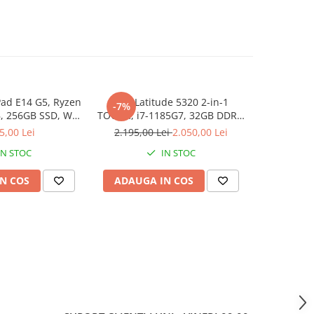
ad E14 G5, Ryzen
Dell Latitude 5320 2-in-1
Memorie 
-7%
, 256GB SSD, Win
TOUCH, i7-1185G7, 32GB DDR4,
2133 M
1 Pro
512GB SSD, Win 11 Pro
5,00 Lei
2.195,00 Lei
2.050,00 Lei
IN STOC
IN STOC
N COS
ADAUGA IN COS
ADAUG