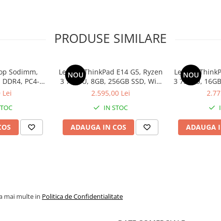
PRODUSE SIMILARE
op Sodimm,
Lenovo ThinkPad E14 G5, Ryzen
Lenovo ThinkP
NOU
NOU
 DDR4, PC4-
3 7330U, 8GB, 256GB SSD, Win
3 7330U, 16GB
bulk
11 Pro
1
 Lei
2.595,00 Lei
2.77
STOC
IN STOC
COS
ADAUGA IN COS
ADAUGA I
la mai multe in
Politica de Confidentialitate