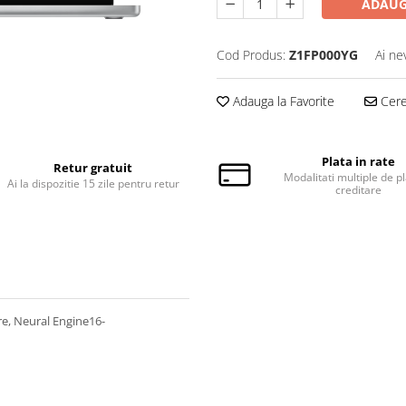
ADAUG
Cod Produs:
Z1FP000YG
Ai ne
Adauga la Favorite
Cere 
Plata in rate
Retur gratuit
Modalitati multiple de pl
Ai la dispozitie 15 zile pentru retur
creditare
e, Neural Engine16-