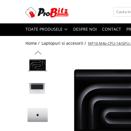
Toate Produsele
TOATE PRODUSELE
DESPRE NOI
CONTACT
P
Laptopuri si accesorii
Laptopuri
Home /
Laptopuri si accesorii /
MP16 M4p CPU-14/GPU-2
Laptopuri Noi
Laptopuri Renew
Laptopuri Refurbished
Laptopuri Second-hand
Componente NOI Laptop
Memorii laptop
Hard Disk-uri laptop
Baterii laptop
Componente REFURBISHED Laptop
Hard Disk-uri Refurbished
Accesorii Laptop