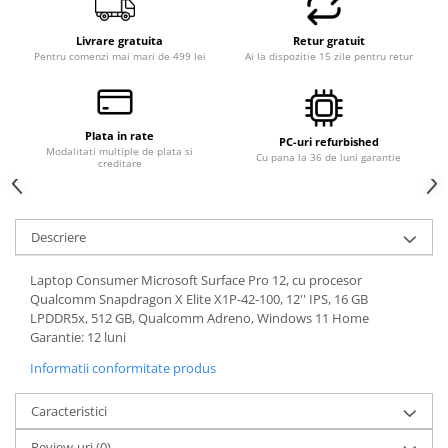
Livrare gratuita
Retur gratuit
Pentru comenzi mai mari de 499 lei
Ai la dispozitie 15 zile pentru retur
Plata in rate
PC-uri refurbished
Modalitati multiple de plata si
Cu pana la 36 de luni garantie
creditare
Descriere
Laptop Consumer Microsoft Surface Pro 12, cu procesor
Qualcomm Snapdragon X Elite X1P-42-100, 12'' IPS, 16 GB
LPDDR5x, 512 GB, Qualcomm Adreno, Windows 11 Home
Garantie: 12 luni
Informatii conformitate produs
Caracteristici
Review-uri
(0)