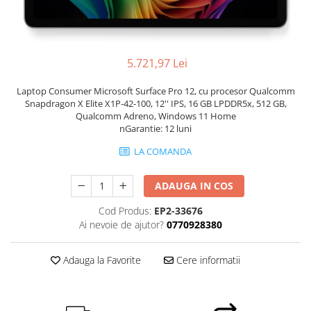
Incarcatoare laptop
Coolere
Incarcatoare laptop refurbished
Surse PC
Standuri și Coolere Laptop
Carcase
Alte accesorii
5.721,97 Lei
Placi de baza
Card reader
Ventilatoare carcasa
Laptop Consumer Microsoft Surface Pro 12, cu procesor Qualcomm
Snapdragon X Elite X1P-42-100, 12'' IPS, 16 GB LPDDR5x, 512 GB,
Componente Renew/Refurbished
Qualcomm Adreno, Windows 11 Home
Placi de baza REFURBISHED
nGarantie: 12 luni
Procesoare
LA COMANDA
Placi VIDEO
PC All-in-One
ADAUGA IN COS
Calculatoare All-in-One NOI
Cod Produs:
EP2-33676
All-in-One REFURBISHED
Ai nevoie de ajutor?
0770928380
Calculatoare All-in-One RENEW
Componente All-in-One
Adauga la Favorite
Cere informatii