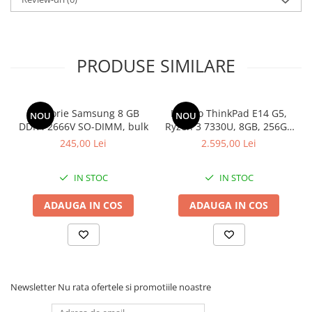
PRODUSE SIMILARE
Memorie Samsung 8 GB
Lenovo ThinkPad E14 G5,
NOU
NOU
DDR4 2666V SO-DIMM, bulk
Ryzen 3 7330U, 8GB, 256GB
SSD, Win 11 Pro
245,00 Lei
2.595,00 Lei
IN STOC
IN STOC
ADAUGA IN COS
ADAUGA IN COS
Newsletter
Nu rata ofertele si promotiile noastre