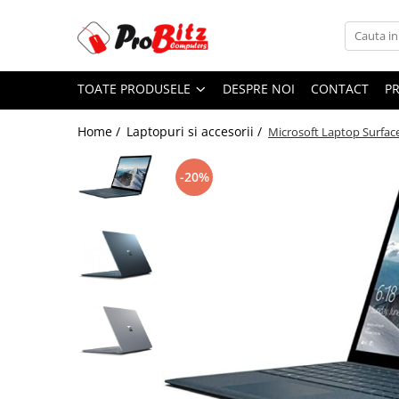
Toate Produsele
TOATE PRODUSELE
DESPRE NOI
CONTACT
P
Laptopuri si accesorii
Laptopuri
Home /
Laptopuri si accesorii /
Microsoft Laptop Surfac
Laptopuri Noi
Laptopuri Renew
-20%
Laptopuri Refurbished
Laptopuri Second-hand
Componente NOI Laptop
Memorii laptop
Hard Disk-uri laptop
Baterii laptop
Componente REFURBISHED Laptop
Hard Disk-uri Refurbished
Accesorii Laptop