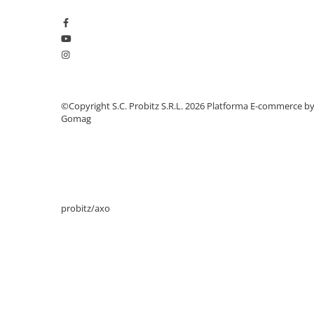
Stabilizatoare de tensiune
Periferice
Periferice PC
Hard Disk-uri & SSD-uri externe
Tastaturi
©Copyright S.C. Probitz S.R.L. 2026
Platforma E-commerce b
Mouse
Gomag
UPS-uri
Accesorii UPS-uri
Statii GRAFICE
Statii GRAFICE NOI
probitz/axo
Statii GRAFICE Refurbished
Imprimante&Consumabile
Tonere
Accesorii Printing
Cartuse cerneala