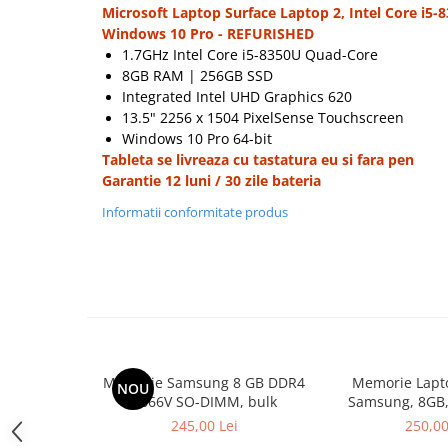
Microsoft Laptop Surface Laptop 2, Intel Core i5
Hard Disk-uri Desktop
Windows 10 Pro - REFURISHED
Memorii PC
1.7GHz Intel Core i5-8350U Quad-Core
Procesoare
8GB RAM | 256GB SSD
Integrated Intel UHD Graphics 620
Placi video
13.5" 2256 x 1504 PixelSense Touchscreen
SSD
Windows 10 Pro 64-bit
Coolere
Tableta se livreaza cu tastatura eu si fara pen
Surse PC
Garantie 12 luni / 30 zile bateria
Carcase
Informatii conformitate produs
Placi de baza
Ventilatoare carcasa
Componente Renew/Refurbished
Placi de baza REFURBISHED
Procesoare
Placi VIDEO
Memorie Samsung 8 GB DDR4
Memorie Lapt
NOU
PC All-in-One
2666V SO-DIMM, bulk
Samsung, 8GB,
2400, 
Calculatoare All-in-One NOI
245,00 Lei
250,00
All-in-One REFURBISHED