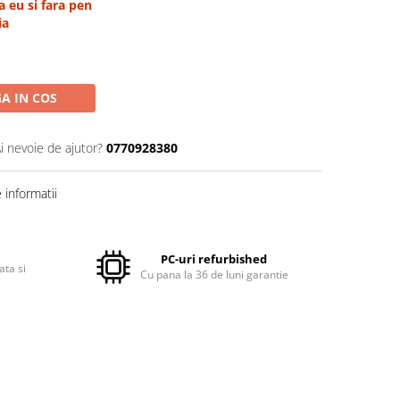
a eu si fara pen
ia
A IN COS
i nevoie de ajutor?
0770928380
informatii
PC-uri refurbished
ata si
Cu pana la 36 de luni garantie