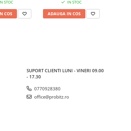
IN STOC
IN STOC
N COS
ADAUGA IN COS
ADAUG
SUPORT CLIENTI
LUNI - VINERI 09.00
- 17.30
0770928380
office@probitz.ro