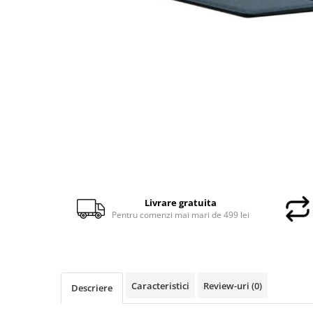
Docking stations
Genti Laptop
Incarcatoare laptop
Incarcatoare laptop refurbished
Standuri și Coolere Laptop
Alte accesorii
Card reader
PC, Componente & Software
Calculatoare
Calculatoare NOI
Calculatoare Mini NOI
Livrare gratuita
Calculatoare SECOND-HAND
Pentru comenzi mai mari de 499 lei
Calculatoare GAMING
Calculatoare REFURBISHED
Calculatoare RENEW
Caracteristici
Review-uri
(0)
Calculatoare WORKSTATION
Descriere
Componente PC NOI