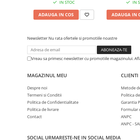
IN STOC
IN 
Calculatoare All-in-One RENEW
ADAUGA IN COS
ADAUGA IN 
Componente All-in-One
Monitoare
Monitoare NOI
Newsletter
Nu rata ofertele si promotiile noastre
Monitoare Refurbished
Monitoare Renew
Vreau sa primesc newsletter cu promotiile magazinului. Af
Monitoare Second-Hand
Servere
MAGAZINUL MEU
CLIENTI
Hard Disk-uri SERVER
Despre noi
Metode de
Accesorii server
Termeni si Conditii
Politica d
Cabinete metalice
Politica de Confidentialitate
Garantia 
Carcase server
Politica de livrare
Formular 
Contact
ANPC
Memorii RAM Server
ANPC - SA
Procesoare server
Sisteme server
SOCIAL
URMARESTE-NE IN SOCIAL MEDIA