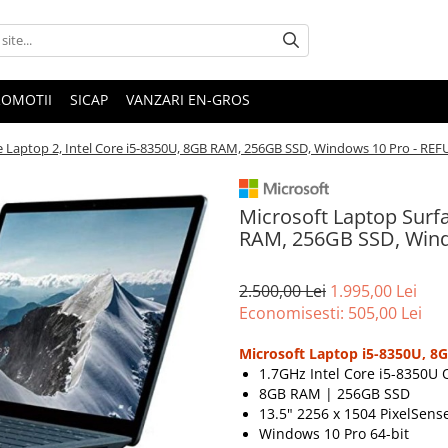
ROMOTII
SICAP
VANZARI EN-GROS
e Laptop 2, Intel Core i5-8350U, 8GB RAM, 256GB SSD, Windows 10 Pro - RE
Microsoft Laptop Surfa
RAM, 256GB SSD, Wind
2.500,00 Lei
1.995,00 Lei
Economisesti:
505,00
Lei
Microsoft Laptop i5-8350U, 8
1.7GHz Intel Core i5-8350U
8GB RAM | 256GB SSD
13.5" 2256 x 1504 PixelSen
Windows 10 Pro 64-bit