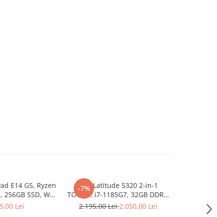
ad E14 G5, Ryzen
Dell Latitude 5320 2-in-1
Lenovo Thi
-7%
NOU
, 256GB SSD, Win
TOUCH, i7-1185G7, 32GB DDR4,
3 7330U, 1
1 Pro
512GB SSD, Win 11 Pro
5,00 Lei
2.195,00 Lei
2.050,00 Lei
3