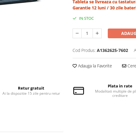
Tableta se livreaza cu tastatur
Garantie 12 luni / 30 zile bater
IN STOC
ADAUG
Cod Produs:
A1362625-7602
A
Adauga la Favorite
Cere 
Plata in rate
Retur gratuit
Modalitati multiple de pl
Ai la dispozitie 15 zile pentru retur
creditare