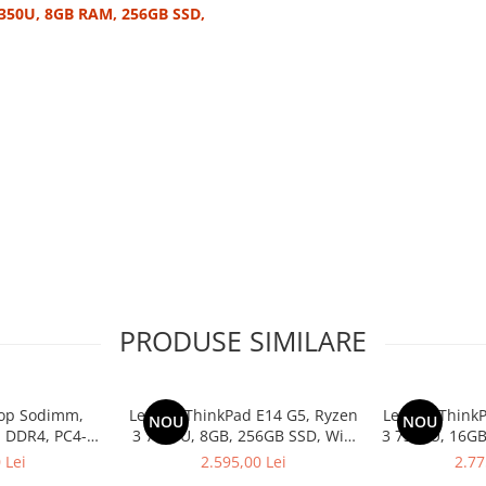
-8350U, 8GB RAM, 256GB SSD,
PRODUSE SIMILARE
op Sodimm,
Lenovo ThinkPad E14 G5, Ryzen
Lenovo ThinkP
NOU
NOU
 DDR4, PC4-
3 7330U, 8GB, 256GB SSD, Win
3 7330U, 16GB
bulk
11 Pro
1
 Lei
2.595,00 Lei
2.77