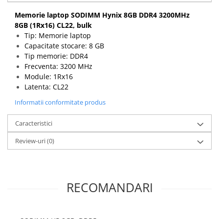
Calculatoare All-in-One RENEW
Memorie laptop SODIMM Hynix 8GB DDR4 3200MHz
8GB (1Rx16) CL22, bulk
Componente All-in-One
Tip: Memorie laptop
Monitoare
Capacitate stocare: 8 GB
Monitoare NOI
Tip memorie: DDR4
Monitoare Refurbished
Frecventa: 3200 MHz
Module: 1Rx16
Monitoare Renew
Latenta: CL22
Monitoare Second-Hand
Informatii conformitate produs
Servere
Caracteristici
Hard Disk-uri SERVER
Accesorii server
Review-uri
(0)
Cabinete metalice
Carcase server
RECOMANDARI
Memorii RAM Server
Procesoare server
Sisteme server