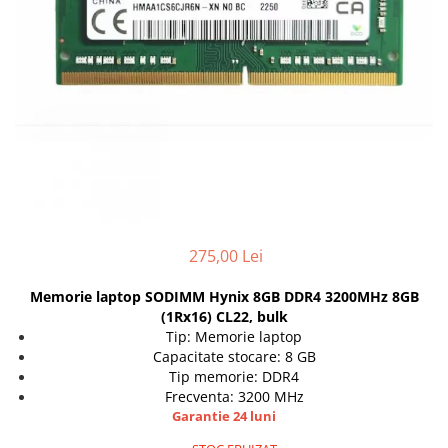
Docking stations
Genti Laptop
Incarcatoare laptop
Incarcatoare laptop refurbished
Standuri și Coolere Laptop
Alte accesorii
Card reader
PC, Componente & Software
Calculatoare
275,00 Lei
Calculatoare NOI
Calculatoare Mini NOI
Memorie laptop SODIMM Hynix 8GB DDR4 3200MHz 8GB
Calculatoare SECOND-HAND
(1Rx16) CL22, bulk
Calculatoare GAMING
Tip: Memorie laptop
Capacitate stocare: 8 GB
Calculatoare REFURBISHED
Tip memorie: DDR4
Calculatoare RENEW
Frecventa: 3200 MHz
Calculatoare WORKSTATION
Garantie 24 luni
Componente PC NOI