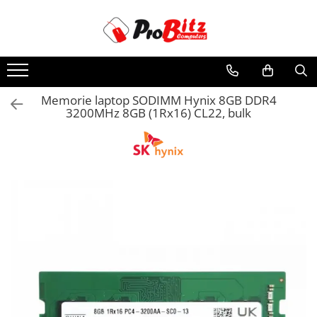
Toate Produsele
Laptopuri si accesorii
Laptopuri
Memorie laptop SODIMM Hynix 8GB DDR4
3200MHz 8GB (1Rx16) CL22, bulk
Laptopuri Noi
Laptopuri Renew
Laptopuri Refurbished
Laptopuri Second-hand
Componente NOI Laptop
Memorii laptop
Hard Disk-uri laptop
Baterii laptop
Componente REFURBISHED Laptop
Hard Disk-uri Refurbished
Accesorii Laptop