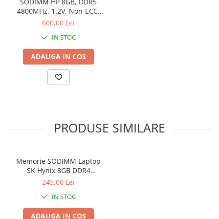
SODIMM HP 8GB, DDR5
4800MHz, 1.2V, Non-ECC,
Stabilizatoare de tensiune
bulk
600,00 Lei
Periferice
IN STOC
Periferice PC
Hard Disk-uri & SSD-uri externe
ADAUGA IN COS
Tastaturi
Mouse
UPS-uri
Accesorii UPS-uri
Statii GRAFICE
PRODUSE SIMILARE
Statii GRAFICE NOI
Statii GRAFICE Refurbished
Memorie SODIMM Laptop
Imprimante&Consumabile
SK Hynix 8GB DDR4
Tonere
2400MHz, bulk
245,00 Lei
Accesorii Printing
IN STOC
Cartuse cerneala
ADAUGA IN COS