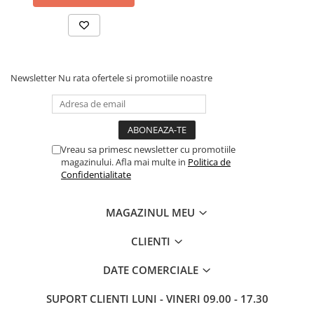
Drum
Imprimante de format mare
Imprimante Foto
Imprimante Inkjet
Newsletter
Nu rata ofertele si promotiile noastre
Imprimante laser
Multifunctionale Inkjet
Multifunctionale laser
Vreau sa primesc newsletter cu promotiile
Scannere
magazinului. Afla mai multe in
Politica de
Confidentialitate
Retelistica
Accesorii switch-uri
MAGAZINUL MEU
Switch-uri
CLIENTI
Adaptoare PowerLAN
Alte accesorii retea
DATE COMERCIALE
Access Points & Range Extendere
SUPORT CLIENTI
LUNI - VINERI 09.00 - 17.30
Placi de retea