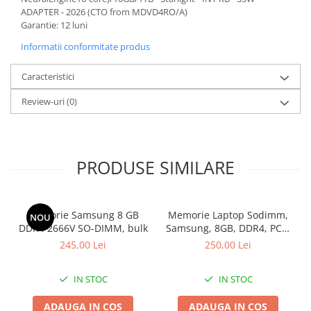
ADAPTER - 2026 (CTO from MDVD4RO/A)
Calculatoare All-in-One RENEW
Garantie: 12 luni
Componente All-in-One
Informatii conformitate produs
Monitoare
Monitoare NOI
Caracteristici
Monitoare Refurbished
Review-uri
(0)
Monitoare Renew
Monitoare Second-Hand
Servere
PRODUSE SIMILARE
Hard Disk-uri SERVER
Accesorii server
Memorie Samsung 8 GB
Memorie Laptop Sodimm,
NOU
Cabinete metalice
DDR4 2666V SO-DIMM, bulk
Samsung, 8GB, DDR4, PC4-
Carcase server
2400, bulk
245,00 Lei
250,00 Lei
Memorii RAM Server
IN STOC
IN STOC
Procesoare server
Sisteme server
ADAUGA IN COS
ADAUGA IN COS