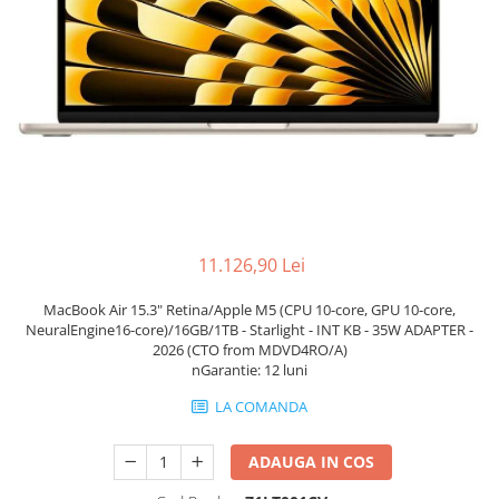
Docking stations
Genti Laptop
Incarcatoare laptop
Incarcatoare laptop refurbished
Standuri și Coolere Laptop
Alte accesorii
Card reader
PC, Componente & Software
Calculatoare
11.126,90 Lei
Calculatoare NOI
MacBook Air 15.3" Retina/Apple M5 (CPU 10-core, GPU 10-core,
Calculatoare Mini NOI
NeuralEngine16-core)/16GB/1TB - Starlight - INT KB - 35W ADAPTER -
Calculatoare SECOND-HAND
2026 (CTO from MDVD4RO/A)
nGarantie: 12 luni
Calculatoare GAMING
Calculatoare REFURBISHED
LA COMANDA
Calculatoare RENEW
Calculatoare WORKSTATION
ADAUGA IN COS
Componente PC NOI