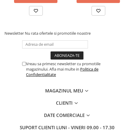
Stabilizatoare de tensiune
Periferice
Periferice PC
Hard Disk-uri & SSD-uri externe
Newsletter
Nu rata ofertele si promotiile noastre
Tastaturi
Mouse
UPS-uri
Vreau sa primesc newsletter cu promotiile
Accesorii UPS-uri
magazinului. Afla mai multe in
Politica de
Confidentialitate
Statii GRAFICE
Statii GRAFICE NOI
MAGAZINUL MEU
Statii GRAFICE Refurbished
Imprimante&Consumabile
CLIENTI
Tonere
DATE COMERCIALE
Accesorii Printing
SUPORT CLIENTI
LUNI - VINERI 09.00 - 17.30
Cartuse cerneala