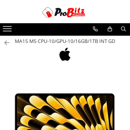
Toate Produsele
Laptopuri si accesorii
Laptopuri
MA15 M5 CPU-10/GPU-10/16GB/1TB INT GD
Laptopuri Noi
Laptopuri Renew
Laptopuri Refurbished
Laptopuri Second-hand
Componente NOI Laptop
Memorii laptop
Hard Disk-uri laptop
Baterii laptop
Componente REFURBISHED Laptop
Hard Disk-uri Refurbished
Accesorii Laptop