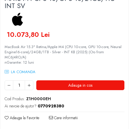
Genti Laptop
INT SV
Coolere
Incarcatoare laptop
Surse PC
Incarcatoare laptop refurbished
Carcase
Standuri și Coolere Laptop
Placi de baza
Alte accesorii
10.073,80 Lei
Ventilatoare carcasa
Card reader
Componente Renew/Refurbished
MacBook Air 15.3" Retina/Apple M4 (CPU 10-core, GPU 10-core, Neural
Engine16-core)/24GB/1TB - Silver - INT KB (2025) (Cto from
Placi de baza REFURBISHED
MC6J4RO/A)
Procesoare
nGarantie: 12 luni
Placi VIDEO
LA COMANDA
PC All-in-One
Calculatoare All-in-One NOI
Adauga in cos
All-in-One REFURBISHED
Cod Produs:
Z1H0000EH
Calculatoare All-in-One RENEW
Ai nevoie de ajutor?
0770928380
Componente All-in-One
Adauga la Favorite
Cere informatii