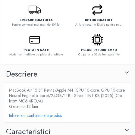
LIVRARE GRATUITA
RETUR GRATUIT
Pentru comenzi mai mari de 499 lei
Ai la dispozitie 15 zile pentru retur
PLATA IN RATE
PC-URI REFURBISHED
Modalitati multiple de plata si creditare
Cu pana la 36 de luni garantie
Descriere
MacBook Air 15.3" Retina/Apple M4 (CPU 10-core, GPU 10-core,
Neural Engine16-core)/24GB/1TB - Silver - INT KB (2025) (Cto
from MC6J4RO/A)
Garantie: 12 luni
Informatii conformitate produs
Caracteristici