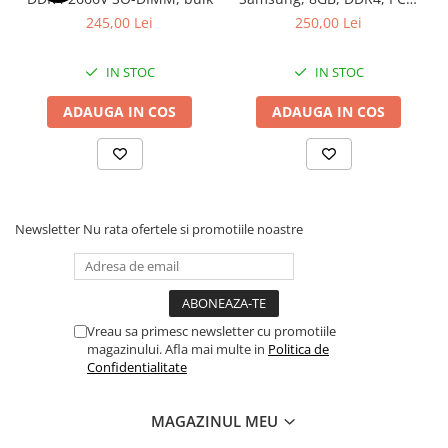
2400, bulk
Stabilizatoare de tensiune
245,00 Lei
250,00 Lei
Periferice
IN STOC
IN STOC
Periferice PC
Hard Disk-uri & SSD-uri externe
ADAUGA IN COS
ADAUGA IN COS
Tastaturi
Mouse
UPS-uri
Accesorii UPS-uri
Newsletter
Nu rata ofertele si promotiile noastre
Statii GRAFICE
Statii GRAFICE NOI
Statii GRAFICE Refurbished
Vreau sa primesc newsletter cu promotiile
Imprimante&Consumabile
magazinului. Afla mai multe in
Politica de
Tonere
Confidentialitate
Accesorii Printing
MAGAZINUL MEU
Cartuse cerneala