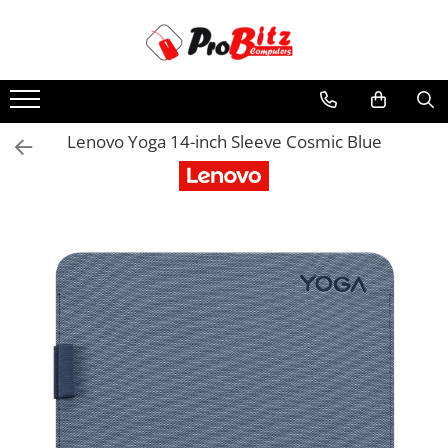
Toate Produsele
Laptopuri si accesorii
Laptopuri
Lenovo Yoga 14-inch Sleeve Cosmic Blue
Laptopuri Noi
Laptopuri Renew
Laptopuri Refurbished
Laptopuri Second-hand
Componente NOI Laptop
Memorii laptop
Hard Disk-uri laptop
Baterii laptop
Componente REFURBISHED Laptop
Hard Disk-uri Refurbished
Accesorii Laptop