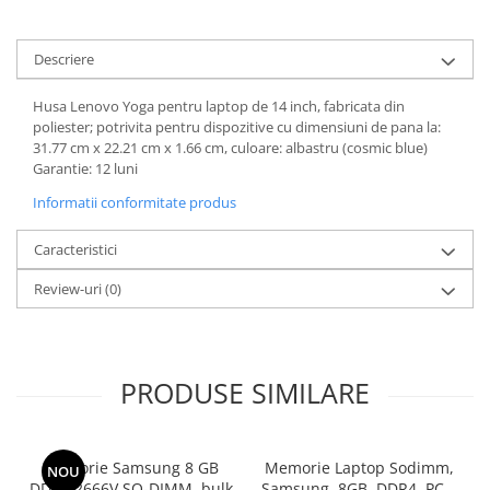
Calculatoare All-in-One RENEW
Componente All-in-One
Descriere
Monitoare
Husa Lenovo Yoga pentru laptop de 14 inch, fabricata din
Monitoare NOI
poliester; potrivita pentru dispozitive cu dimensiuni de pana la:
Monitoare Refurbished
31.77 cm x 22.21 cm x 1.66 cm, culoare: albastru (cosmic blue)
Garantie: 12 luni
Monitoare Renew
Informatii conformitate produs
Monitoare Second-Hand
Servere
Caracteristici
Hard Disk-uri SERVER
Review-uri
(0)
Accesorii server
Cabinete metalice
Carcase server
PRODUSE SIMILARE
Memorii RAM Server
Procesoare server
Memorie Samsung 8 GB
Memorie Laptop Sodimm,
NOU
Sisteme server
DDR4 2666V SO-DIMM, bulk
Samsung, 8GB, DDR4, PC4-