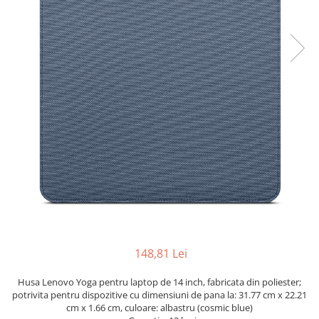
Docking stations
Genti Laptop
Incarcatoare laptop
Incarcatoare laptop refurbished
Standuri și Coolere Laptop
Alte accesorii
Card reader
PC, Componente & Software
Calculatoare
Calculatoare NOI
Calculatoare Mini NOI
Calculatoare SECOND-HAND
Calculatoare GAMING
148,81 Lei
Calculatoare REFURBISHED
Calculatoare RENEW
Husa Lenovo Yoga pentru laptop de 14 inch, fabricata din poliester;
Calculatoare WORKSTATION
potrivita pentru dispozitive cu dimensiuni de pana la: 31.77 cm x 22.21
cm x 1.66 cm, culoare: albastru (cosmic blue)
Componente PC NOI