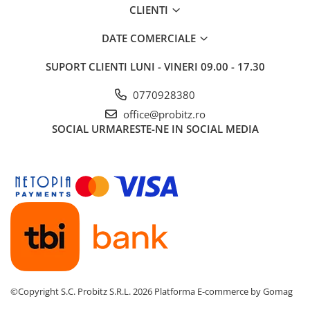
Drum
CLIENTI
Imprimante de format mare
DATE COMERCIALE
Imprimante Foto
SUPORT CLIENTI
LUNI - VINERI 09.00 - 17.30
Imprimante Inkjet
Imprimante laser
0770928380
Multifunctionale Inkjet
office@probitz.ro
SOCIAL
URMARESTE-NE IN SOCIAL MEDIA
Multifunctionale laser
Scannere
Retelistica
Accesorii switch-uri
Switch-uri
Adaptoare PowerLAN
Alte accesorii retea
Access Points & Range Extendere
©Copyright S.C. Probitz S.R.L. 2026
Platforma E-commerce by Gomag
Placi de retea