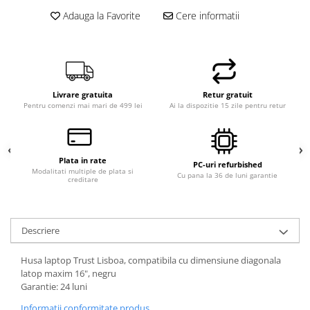
Adauga la Favorite
Cere informatii
Livrare gratuita
Retur gratuit
Pentru comenzi mai mari de 499 lei
Ai la dispozitie 15 zile pentru retur
Plata in rate
PC-uri refurbished
Modalitati multiple de plata si
Cu pana la 36 de luni garantie
creditare
Descriere
Husa laptop Trust Lisboa, compatibila cu dimensiune diagonala
latop maxim 16", negru
Garantie: 24 luni
Informatii conformitate produs