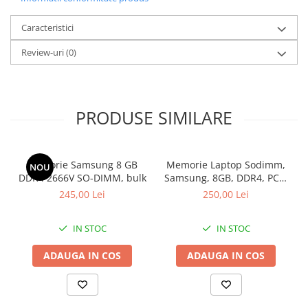
Caracteristici
Review-uri
(0)
PRODUSE SIMILARE
Memorie Samsung 8 GB
Memorie Laptop Sodimm,
NOU
DDR4 2666V SO-DIMM, bulk
Samsung, 8GB, DDR4, PC4-
2400, bulk
245,00 Lei
250,00 Lei
IN STOC
IN STOC
ADAUGA IN COS
ADAUGA IN COS