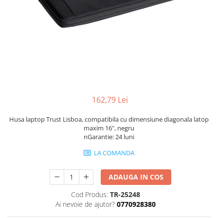
Genti Laptop
Coolere
Incarcatoare laptop
Surse PC
Incarcatoare laptop refurbished
Carcase
Standuri și Coolere Laptop
Placi de baza
Alte accesorii
Ventilatoare carcasa
Card reader
Componente Renew/Refurbished
Placi de baza REFURBISHED
162,79 Lei
Procesoare
Placi VIDEO
Husa laptop Trust Lisboa, compatibila cu dimensiune diagonala latop
PC All-in-One
maxim 16", negru
nGarantie: 24 luni
Calculatoare All-in-One NOI
LA COMANDA
All-in-One REFURBISHED
Calculatoare All-in-One RENEW
ADAUGA IN COS
Componente All-in-One
Cod Produs:
TR-25248
Ai nevoie de ajutor?
0770928380