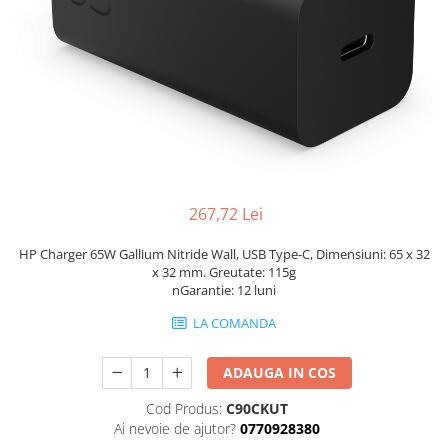
Genti Laptop
Incarcatoare laptop
Incarcatoare laptop refurbished
Standuri și Coolere Laptop
Alte accesorii
Card reader
PC, Componente & Software
Calculatoare
267,72 Lei
Calculatoare NOI
HP Charger 65W Gallium Nitride Wall, USB Type-C, Dimensiuni: 65 x 32
Calculatoare Mini NOI
x 32 mm. Greutate: 115g
Calculatoare SECOND-HAND
nGarantie: 12 luni
Calculatoare GAMING
LA COMANDA
Calculatoare REFURBISHED
Calculatoare RENEW
ADAUGA IN COS
Calculatoare WORKSTATION
Cod Produs:
C90CKUT
Componente PC NOI
Ai nevoie de ajutor?
0770928380
Hard Disk-uri Desktop