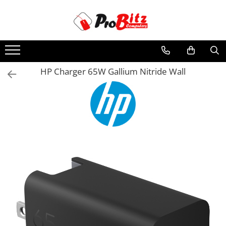
Toate Produsele
Laptopuri si accesorii
Laptopuri
HP Charger 65W Gallium Nitride Wall
Laptopuri Noi
Laptopuri Renew
Laptopuri Refurbished
Laptopuri Second-hand
Componente NOI Laptop
Memorii laptop
Baterii laptop
Componente REFURBISHED Laptop
Hard Disk-uri Refurbished
Accesorii Laptop
Docking stations