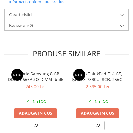
Informatii conformitate produs
Componente All-in-One
Caracteristici
Monitoare
Monitoare NOI
Review-uri
(0)
Monitoare Refurbished
Monitoare Renew
Monitoare Second-Hand
PRODUSE SIMILARE
Servere
Hard Disk-uri SERVER
Memorie Samsung 8 GB
Lenovo ThinkPad E14 G5,
NOU
NOU
Accesorii server
DDR4 2666V SO-DIMM, bulk
Ryzen 3 7330U, 8GB, 256GB
SSD, Win 11 Pro
Cabinete metalice
245,00 Lei
2.595,00 Lei
Carcase server
IN STOC
IN STOC
Memorii RAM Server
ADAUGA IN COS
ADAUGA IN COS
Procesoare server
Sisteme server
Stabilizatoare de tensiune