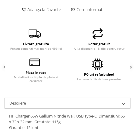
Memorii PC
Adauga la Favorite
Cere informatii
Procesoare
Placi video
SSD
Coolere
Livrare gratuita
Retur gratuit
Surse PC
Pentru comenzi mai mari de 499 lei
Ai la dispozitie 15 zile pentru retur
Carcase
Placi de baza
Ventilatoare carcasa
Plata in rate
PC-uri refurbished
Componente Renew/Refurbished
Modalitati multiple de plata si
Cu pana la 36 de luni garantie
creditare
Placi de baza REFURBISHED
Procesoare
Placi VIDEO
Descriere
PC All-in-One
HP Charger 65W Gallium Nitride Wall, USB Type-C, Dimensiuni: 65
Calculatoare All-in-One NOI
x 32 x 32 mm. Greutate: 115g
All-in-One REFURBISHED
Garantie: 12 luni
Calculatoare All-in-One RENEW