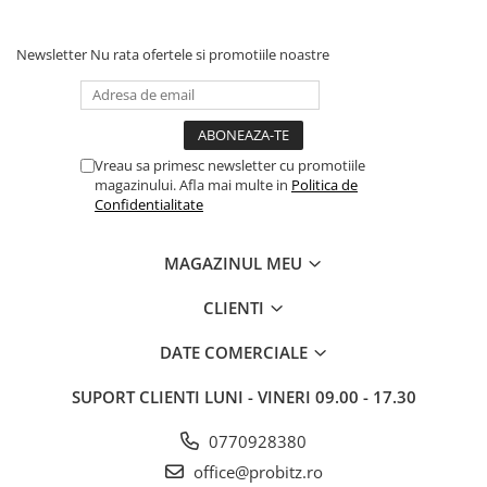
Periferice
Newsletter
Nu rata ofertele si promotiile noastre
Periferice PC
Hard Disk-uri & SSD-uri externe
Tastaturi
Mouse
Vreau sa primesc newsletter cu promotiile
UPS-uri
magazinului. Afla mai multe in
Politica de
Confidentialitate
Accesorii UPS-uri
Statii GRAFICE
MAGAZINUL MEU
Statii GRAFICE NOI
Statii GRAFICE Refurbished
CLIENTI
Imprimante&Consumabile
DATE COMERCIALE
Tonere
SUPORT CLIENTI
LUNI - VINERI 09.00 - 17.30
Accesorii Printing
Cartuse cerneala
0770928380
Drum
office@probitz.ro