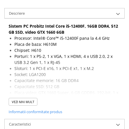
Descriere
Sistem PC Probitz Intel Core i5-12400F, 16GB DDR4, 512
GB SSD, video GTX 1660 6GB
Procesor: Intel® Core™ i5-12400F pana la 4.4 GHz
Placa de baza: H610M
Chipset: H610
Porturi: 1 x PS-2, 1 x VGA, 1 x HDMI, 4 x USB 2.0, 2 x
USB 3.2 Gen 1, 1 x RJ-45
Sloturi: 1 x PCI-E x16, 1 x PCI-E x1, 1 x M.2
Socket: LGA1200
Capacitate memorie: 16 GB DDR4
Capacitate SSD: 512 GB
Placa video: GTX 1660 Super, 6 GB GDDR6, 192-bit, 1 x
DVI, 1 x HDMI, 1 x DisplayPort
VEZI MAI MULT
Informatii conformitate produs
Caracteristici