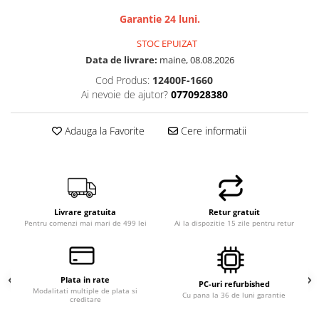
Garantie 24 luni.
STOC EPUIZAT
Data de livrare:
maine, 08.08.2026
Cod Produs:
12400F-1660
Ai nevoie de ajutor?
0770928380
Adauga la Favorite
Cere informatii
Livrare gratuita
Retur gratuit
Pentru comenzi mai mari de 499 lei
Ai la dispozitie 15 zile pentru retur
Plata in rate
PC-uri refurbished
Modalitati multiple de plata si
Cu pana la 36 de luni garantie
creditare