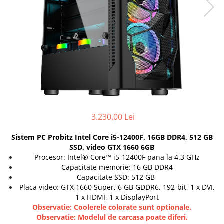
Genti Laptop
Coolere
Incarcatoare laptop
Surse PC
Incarcatoare laptop refurbished
Carcase
Standuri și Coolere Laptop
Placi de baza
Alte accesorii
Ventilatoare carcasa
Card reader
Componente Renew/Refurbished
Placi de baza REFURBISHED
Procesoare
3.230,00 Lei
Placi VIDEO
PC All-in-One
Sistem PC Probitz Intel Core i5-12400F, 16GB DDR4, 512 GB
Calculatoare All-in-One NOI
SSD, video GTX 1660 6GB
Procesor: Intel® Core™ i5-12400F pana la 4.3 GHz
All-in-One REFURBISHED
Capacitate memorie: 16 GB DDR4
Calculatoare All-in-One RENEW
Capacitate SSD: 512 GB
Componente All-in-One
Placa video: GTX 1660 Super, 6 GB GDDR6, 192-bit, 1 x DVI,
1 x HDMI, 1 x DisplayPort
Observatie: Coolerele colorate sunt optionale.
Observatie: Modelul de carcasa poate diferi.