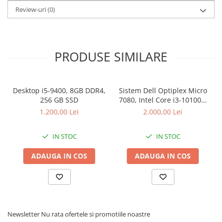
Review-uri
(0)
PRODUSE SIMILARE
Desktop i5-9400, 8GB DDR4,
Sistem Dell Optiplex Micro
256 GB SSD
7080, Intel Core i3-10100T,
16 GB RAM, 512 GB SSD,
1.200,00 Lei
2.000,00 Lei
Win 11 Pro
IN STOC
IN STOC
ADAUGA IN COS
ADAUGA IN COS
Newsletter
Nu rata ofertele si promotiile noastre