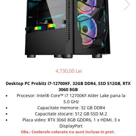
Genti Laptop
Incarcatoare laptop
Incarcatoare laptop refurbished
Standuri și Coolere Laptop
Alte accesorii
Card reader
PC, Componente & Software
Calculatoare
Calculatoare NOI
4.730,00 Lei
Calculatoare Mini NOI
Desktop PC Probitz i7-12700KF, 32GB DDR4, SSD 512GB, RTX
Calculatoare SECOND-HAND
3060 8GB
Calculatoare GAMING
Procesor: Intel® Core™ i7 12700KF Alder Lake pana la
5.0 GHz
Calculatoare REFURBISHED
Capacitate memorie: 32 GB DDR4
Calculatoare RENEW
Capacitate stocare: 512 GB SSD M.2
Calculatoare WORKSTATION
Placa video: RTX 3060 8GB GDDR6, 1 x HDMI, 3 x
Componente PC NOI
DisplayPort
Obs.: Coolerele colorate nu sunt incluse in pret.
Hard Disk-uri Desktop