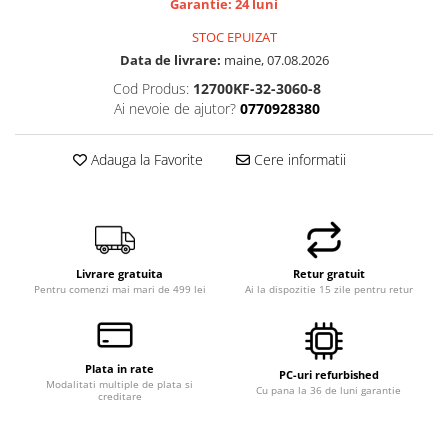
Garantie: 24 luni
Memorii PC
STOC EPUIZAT
Procesoare
Data de livrare:
maine, 07.08.2026
Placi video
Cod Produs:
12700KF-32-3060-8
SSD
Ai nevoie de ajutor?
0770928380
Coolere
Surse PC
Adauga la Favorite
Cere informatii
Carcase
Placi de baza
Ventilatoare carcasa
Componente Renew/Refurbished
Livrare gratuita
Retur gratuit
Placi de baza REFURBISHED
Pentru comenzi mai mari de 499 lei
Ai la dispozitie 15 zile pentru retur
Procesoare
Placi VIDEO
PC All-in-One
Plata in rate
PC-uri refurbished
Modalitati multiple de plata si
Cu pana la 36 de luni garantie
Calculatoare All-in-One NOI
creditare
All-in-One REFURBISHED
Calculatoare All-in-One RENEW