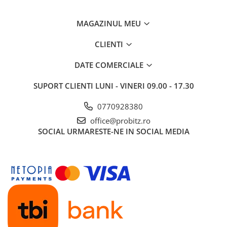
Routere
MAGAZINUL MEU
Media convertoare
CLIENTI
NAS
Echipament firewall
DATE COMERCIALE
Cabluri retea
SUPORT CLIENTI
LUNI - VINERI 09.00 - 17.30
Ceasuri inteligente
Telefoane si tablete
0770928380
Tablete Grafice
office@probitz.ro
SOCIAL
URMARESTE-NE IN SOCIAL MEDIA
Tablete NOI