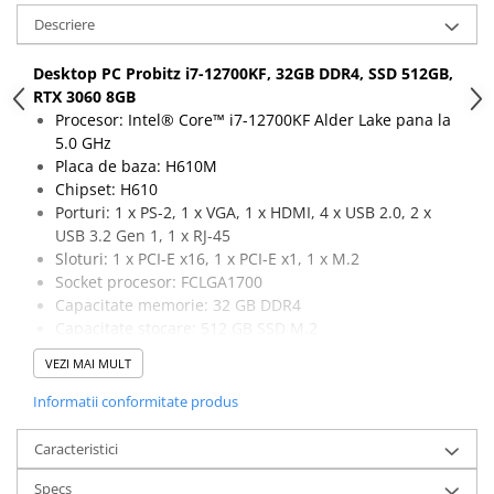
Descriere
Componente All-in-One
Monitoare
Desktop PC Probitz i7-12700KF, 32GB DDR4, SSD 512GB,
Monitoare NOI
RTX 3060 8GB
Procesor: Intel® Core™ i7-12700KF Alder Lake pana la
Monitoare Refurbished
5.0 GHz
Monitoare Renew
Placa de baza: H610M
Monitoare Second-Hand
Chipset: H610
Porturi: 1 x PS-2, 1 x VGA, 1 x HDMI, 4 x USB 2.0, 2 x
Servere
USB 3.2 Gen 1, 1 x RJ-45
Hard Disk-uri SERVER
Sloturi: 1 x PCI-E x16, 1 x PCI-E x1, 1 x M.2
Socket procesor: FCLGA1700
Accesorii server
Capacitate memorie: 32 GB DDR4
Cabinete metalice
Capacitate stocare: 512 GB SSD M.2
Placa video: RTX 3060 8GB GDDR6, 1 x HDMI, 3 x
Carcase server
VEZI MAI MULT
DisplayPort
Memorii RAM Server
Informatii conformitate produs
Procesoare server
Caracteristici
Sisteme server
Specs
Stabilizatoare de tensiune