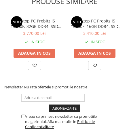
PRODUSE SIMILARE
Imprimante de format mare
Imprimante Foto
Desktop PC Probitz i5
Desktop PC Probitz i5
NOU
NOU
Imprimante Inkjet
13400F, 32GB DDR4, SSD
13400F, 16GB DDR4, SSD
Imprimante laser
512GB, RTX 2060 6GB
512GB, RTX 2060 6GB
3.770,00 Lei
3.410,00 Lei
Multifunctionale Inkjet
IN STOC
IN STOC
Multifunctionale laser
ADAUGA IN COS
ADAUGA IN COS
Scannere
Retelistica
Accesorii switch-uri
Switch-uri
Newsletter
Nu rata ofertele si promotiile noastre
Adaptoare PowerLAN
Alte accesorii retea
Access Points & Range Extendere
Vreau sa primesc newsletter cu promotiile
Placi de retea
magazinului. Afla mai multe in
Politica de
Confidentialitate
Routere Wireless