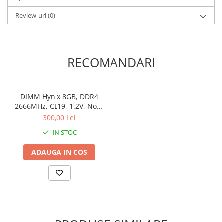
Periferice
Review-uri
(0)
Periferice PC
Hard Disk-uri & SSD-uri externe
Tastaturi
RECOMANDARI
Mouse
UPS-uri
Accesorii UPS-uri
DIMM Hynix 8GB, DDR4
2666MHz, CL19, 1.2V, Non-
Statii GRAFICE
ECC, bulk
300,00 Lei
Statii GRAFICE NOI
IN STOC
Statii GRAFICE Refurbished
ADAUGA IN COS
Imprimante&Consumabile
Tonere
Accesorii Printing
Cartuse cerneala
Drum