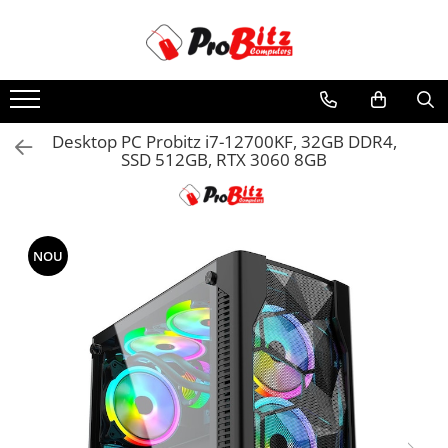
Toate Produsele
Laptopuri si accesorii
Laptopuri
Desktop PC Probitz i7-12700KF, 32GB DDR4,
SSD 512GB, RTX 3060 8GB
Laptopuri Noi
Laptopuri Renew
Laptopuri Refurbished
Laptopuri Second-hand
NOU
Componente NOI Laptop
Memorii laptop
Baterii laptop
Componente REFURBISHED Laptop
Hard Disk-uri Refurbished
Accesorii Laptop
Docking stations