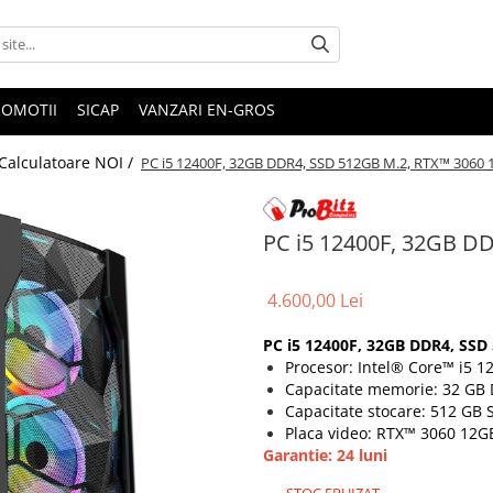
ROMOTII
SICAP
VANZARI EN-GROS
Calculatoare NOI /
PC i5 12400F, 32GB DDR4, SSD 512GB M.2, RTX™ 3060
PC i5 12400F, 32GB D
4.600,00 Lei
PC i5 12400F, 32GB DDR4, SSD
Procesor: Intel® Core™ i5 1
Capacitate memorie: 32 GB
Capacitate stocare: 512 GB
Placa video: RTX™ 3060 12GB
Garantie: 24 luni
STOC EPUIZAT