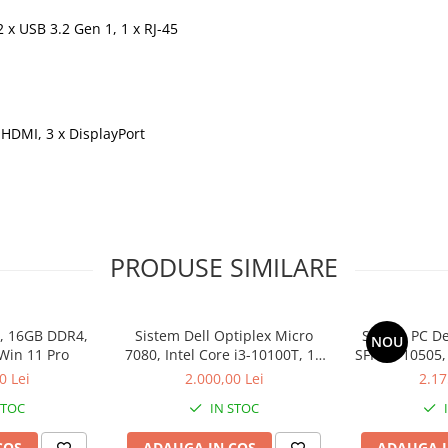
2 x USB 3.2 Gen 1, 1 x RJ-45
HDMI, 3 x DisplayPort
PRODUSE SIMILARE
0, 16GB DDR4,
Sistem Dell Optiplex Micro
Sistem PC De
NOU
Win 11 Pro
7080, Intel Core i3-10100T, 16
SFF, i5-10505
GB RAM, 512 GB SSD, Win 11
GB SSD,
0 Lei
2.000,00 Lei
2.17
Pro
STOC
IN STOC
COS
ADAUGA IN COS
ADAUGA I