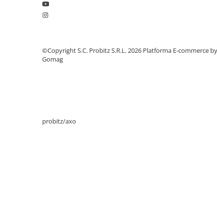
Stabilizatoare de tensiune
Periferice
Periferice PC
©Copyright S.C. Probitz S.R.L. 2026
Platforma E-commerce b
Hard Disk-uri & SSD-uri externe
Gomag
Tastaturi
Mouse
UPS-uri
Accesorii UPS-uri
Statii GRAFICE
probitz/axo
Statii GRAFICE NOI
Statii GRAFICE Refurbished
Imprimante&Consumabile
Tonere
Accesorii Printing
Cartuse cerneala