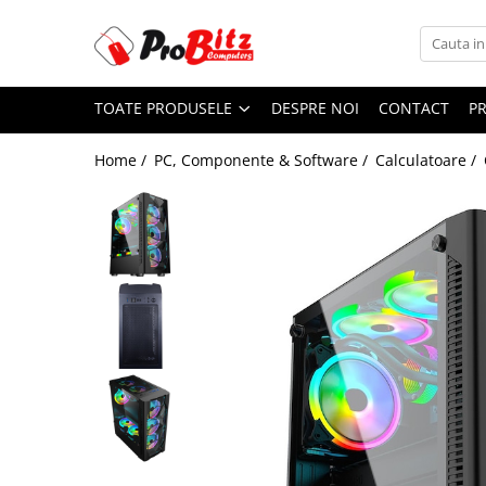
Toate Produsele
TOATE PRODUSELE
DESPRE NOI
CONTACT
P
Laptopuri si accesorii
Laptopuri
Home /
PC, Componente & Software /
Calculatoare /
Laptopuri Noi
Laptopuri Renew
Laptopuri Refurbished
Laptopuri Second-hand
Componente NOI Laptop
Memorii laptop
Hard Disk-uri laptop
Baterii laptop
Componente REFURBISHED Laptop
Hard Disk-uri Refurbished
Accesorii Laptop