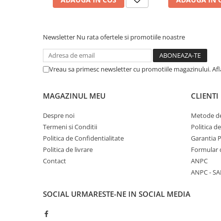
Calculatoare All-in-One RENEW
Componente All-in-One
Newsletter
Nu rata ofertele si promotiile noastre
Monitoare
Monitoare NOI
Monitoare Refurbished
Vreau sa primesc newsletter cu promotiile magazinului. Af
Monitoare Renew
MAGAZINUL MEU
CLIENTI
Monitoare Second-Hand
Servere
Despre noi
Metode de
Hard Disk-uri SERVER
Termeni si Conditii
Politica d
Politica de Confidentialitate
Garantia 
Accesorii server
Politica de livrare
Formular 
Cabinete metalice
Contact
ANPC
Carcase server
ANPC - SA
Memorii RAM Server
SOCIAL
URMARESTE-NE IN SOCIAL MEDIA
Procesoare server
Sisteme server