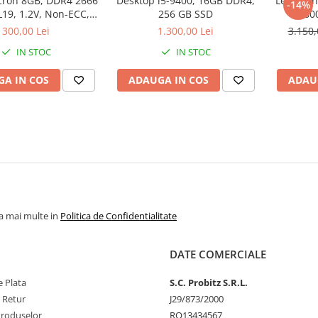
ron 8GB, DDR4 2666
Desktop i5-9400, 16GB DDR4,
Lenovo n
-14%
19, 1.2V, Non-ECC,
256 GB SSD
12600
bulk
300,00 Lei
1.300,00 Lei
3.150,
IN STOC
IN STOC
A IN COS
ADAUGA IN COS
ADAU
la mai multe in
Politica de Confidentialitate
DATE COMERCIALE
 Plata
S.C. Probitz S.R.L.
e Retur
J29/873/2000
Produselor
RO13434567