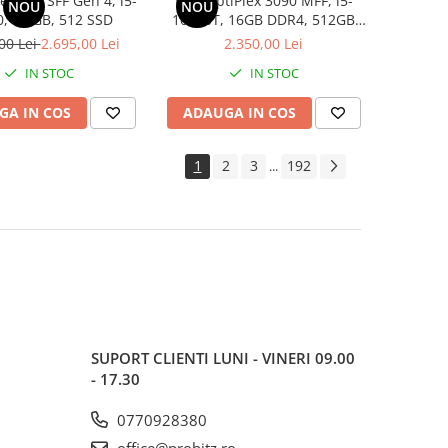
eo 50s SFF Gen 4, i5-
Dell OptiPlex 3090 MFF, i5-
NOU
NOU
, 16 GB, 512 SSD
10500T, 16GB DDR4, 512GB
SSD
00 Lei
2.695,00 Lei
2.350,00 Lei
IN STOC
IN STOC
GA IN COS
ADAUGA IN COS
1
2
3
192
...
SUPORT CLIENTI
LUNI - VINERI 09.00
- 17.30
0770928380