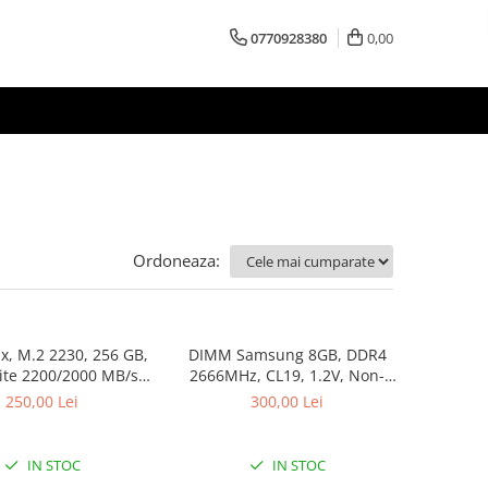
0770928380
0,00
Ordoneaza:
x, M.2 2230, 256 GB,
DIMM Samsung 8GB, DDR4
ite 2200/2000 MB/s,
2666MHz, CL19, 1.2V, Non-
bulk
ECC, bulk
250,00 Lei
300,00 Lei
IN STOC
IN STOC