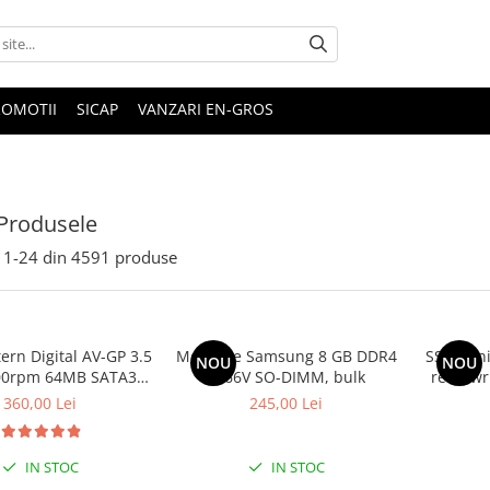
ROMOTII
SICAP
VANZARI EN-GROS
Produsele
1-
24
din
4591
produse
rn Digital AV-GP 3.5
Memorie Samsung 8 GB DDR4
SSD Hyni
NOU
NOU
00rpm 64MB SATA3
2666V SO-DIMM, bulk
read/wr
(WD10EURX)
360,00 Lei
245,00 Lei
IN STOC
IN STOC