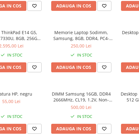
A IN COS
ADAUGA IN COS
ADAU
 ThinkPad E14 G5,
Memorie Laptop Sodimm,
Desktop
 7330U, 8GB, 256GB
Samsung, 8GB, DDR4, PC4-
D, Win 11 Pro
2400, bulk
2.595,00 Lei
250,00 Lei
IN STOC
IN STOC
A IN COS
ADAUGA IN COS
ADAU
atura HP, negru
DIMM Samsung 16GB, DDR4
Desktop 
2666MHz, CL19, 1.2V, Non-
512 G
55,00 Lei
ECC, bulk
500,00 Lei
IN STOC
IN STOC
A IN COS
ADAUGA IN COS
ADAU