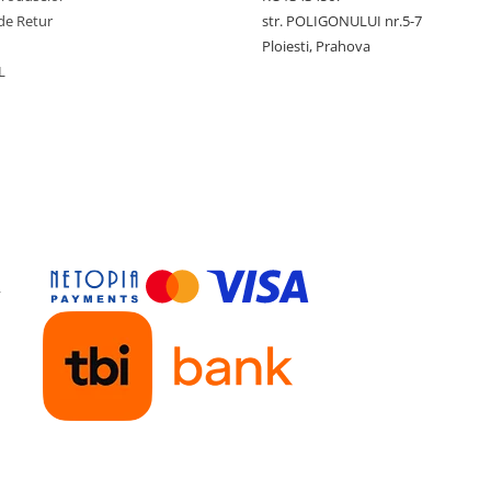
de Retur
str. POLIGONULUI nr.5-7
Ploiesti, Prahova
L
y