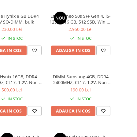
e Hynix 8 GB DDR4
Lenovo neo 50s SFF Gen 4, i5-
NOU
V SO-DIMM, bulk
12500, 16 GB, 512 SSD, Win 11
Pro
230,00 Lei
2.950,00 Lei
IN STOC
IN STOC
GA IN COS
ADAUGA IN COS
Hynix 16GB, DDR4
DIMM Samsung 4GB, DDR4
, CL17, 1.2V, Non-
2400MHZ, CL17, 1.2V, Non-
CC, 2Rx8, bulk
ECC, bulk
500,00 Lei
190,00 Lei
IN STOC
IN STOC
GA IN COS
ADAUGA IN COS