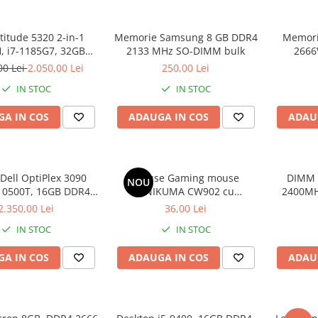
atitude 5320 2-in-1
Memorie Samsung 8 GB DDR4
Memori
 i7-1185G7, 32GB
2133 MHz SO-DIMM bulk
2666
2GB SSD, Win 11 Pro
00 Lei
2.050,00 Lei
250,00 Lei
IN STOC
IN STOC
A IN COS
ADAUGA IN COS
ADAU
Dell OptiPlex 3090
Mouse Gaming mouse
DIMM 
NOU
-10500T, 16GB DDR4,
ONIKUMA CW902 cu
2400MHz
512GB SSD
iluminare Negru
E
2.350,00 Lei
36,00 Lei
IN STOC
IN STOC
A IN COS
ADAUGA IN COS
ADAU