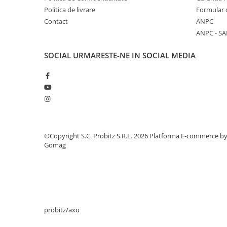
Politica de livrare
Formular 
Periferice
Contact
ANPC
Periferice PC
ANPC - SA
Hard Disk-uri & SSD-uri externe
SOCIAL
URMARESTE-NE IN SOCIAL MEDIA
Tastaturi
Mouse
UPS-uri
Accesorii UPS-uri
Statii GRAFICE
Statii GRAFICE NOI
©Copyright S.C. Probitz S.R.L. 2026
Platforma E-commerce b
Statii GRAFICE Refurbished
Gomag
Imprimante&Consumabile
Tonere
Accesorii Printing
Cartuse cerneala
probitz/axo
Drum