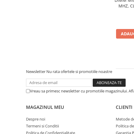
DIMM Mic
MHZ, CL
Componente All-in-One
Monitoare
Monitoare NOI
Monitoare Refurbished
ADAUG
Monitoare Renew
Monitoare Second-Hand
Servere
Hard Disk-uri SERVER
Newsletter
Nu rata ofertele si promotiile noastre
Accesorii server
Cabinete metalice
Vreau sa primesc newsletter cu promotiile magazinului. Af
Carcase server
Memorii RAM Server
MAGAZINUL MEU
CLIENTI
Procesoare server
Despre noi
Metode de
Sisteme server
Termeni si Conditii
Politica d
Stabilizatoare de tensiune
Politica de Confidentialitate
Garantia 