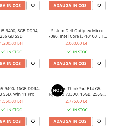
GA IN COS
ADAUGA IN COS
 i5-9400, 8GB DDR4,
Sistem Dell Optiplex Micro
256 GB SSD
7080, Intel Core i3-10100T, 16
GB RAM, 512 GB SSD, Win 11
1.200,00 Lei
2.000,00 Lei
Pro
IN STOC
IN STOC
GA IN COS
ADAUGA IN COS
i5-9400, 16GB DDR4,
Lenovo ThinkPad E14 G5,
NOU
B SSD, Win 11 Pro
Ryzen 3 7330U, 16GB, 256GB
SSD, Win 11 Pro
1.550,00 Lei
2.775,00 Lei
IN STOC
IN STOC
GA IN COS
ADAUGA IN COS