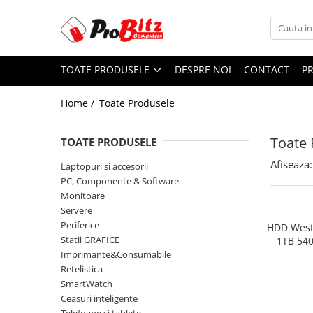
Toate Produsele
TOATE PRODUSELE
DESPRE NOI
CONTACT
P
Laptopuri si accesorii
Laptopuri
Home /
Toate Produsele
Laptopuri Noi
Laptopuri Renew
Toate 
TOATE PRODUSELE
Laptopuri Refurbished
Afiseaza:
Laptopuri si accesorii
Laptopuri Second-hand
PC, Componente & Software
Componente NOI Laptop
Monitoare
Memorii laptop
Servere
Periferice
Baterii laptop
HDD Weste
Statii GRAFICE
1TB 54
Componente REFURBISHED Laptop
Imprimante&Consumabile
Hard Disk-uri Refurbished
Retelistica
SmartWatch
Accesorii Laptop
Ceasuri inteligente
Docking stations