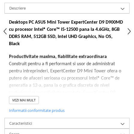
Descriere
Desktops PC ASUS Mini Tower ExpertCenter D9 D900MD
cu procesor Intel® Core™ i5-12500 pana la 4.6GHz, 8GB
DDR5 RAM, 512GB SSD, Intel UHD Graphics, No OS,
Black
Productivitate maxima, fiabilitate extraordinara
Construit pentru a fi performant si usor de administrat
pentru intreprinderi, ExpertCenter D9 Mini Tower ofera o
putere de afaceri serioasa cu procesorul Intel® Core™ de
generatia a 12-a, pana la o grafica discreta de nivel
profesional si conectivitate completa. ExpertCenter D9
Mini Tower este, de asemenea, simplu de configurat si de
VEZI MAI MULT
actualizat pentru a satisface orice nevoie, astfel incat este
Informatii conformitate produs
pregatit sa serveasca afacerea dvs. astazi si mult timp in
viitor.
Caracteristici
Specs