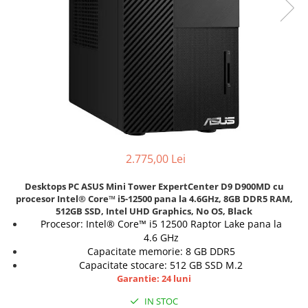
Genti Laptop
Coolere
Incarcatoare laptop
Surse PC
Incarcatoare laptop refurbished
Carcase
Standuri și Coolere Laptop
Placi de baza
Alte accesorii
Ventilatoare carcasa
Card reader
Componente Renew/Refurbished
Placi de baza REFURBISHED
Procesoare
2.775,00 Lei
Placi VIDEO
PC All-in-One
Desktops PC ASUS Mini Tower ExpertCenter D9 D900MD cu
procesor Intel® Core™ i5-12500 pana la 4.6GHz, 8GB DDR5 RAM,
Calculatoare All-in-One NOI
512GB SSD, Intel UHD Graphics, No OS, Black
All-in-One REFURBISHED
Procesor: Intel® Core™ i5 12500 Raptor Lake pana la
4.6 GHz
Calculatoare All-in-One RENEW
Capacitate memorie: 8 GB DDR5
Componente All-in-One
Capacitate stocare: 512 GB SSD M.2
Garantie: 24 luni
IN STOC