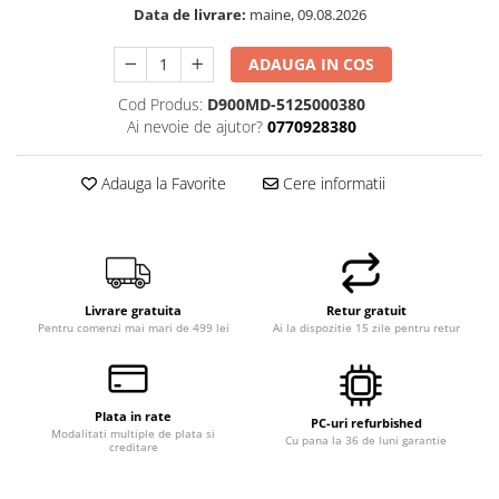
Data de livrare:
maine, 09.08.2026
ADAUGA IN COS
Cod Produs:
D900MD-5125000380
Ai nevoie de ajutor?
0770928380
Adauga la Favorite
Cere informatii
Livrare gratuita
Retur gratuit
Pentru comenzi mai mari de 499 lei
Ai la dispozitie 15 zile pentru retur
Plata in rate
PC-uri refurbished
Modalitati multiple de plata si
Cu pana la 36 de luni garantie
creditare