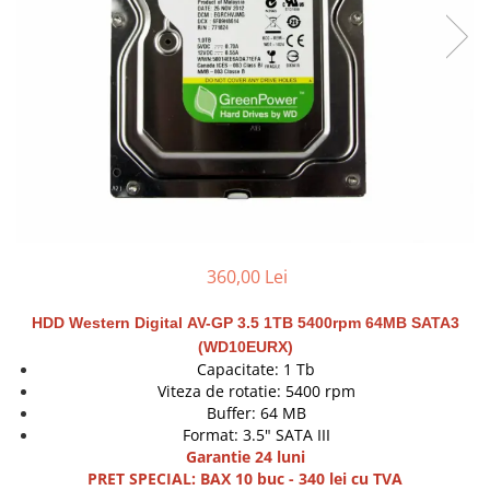
Docking stations
Genti Laptop
Incarcatoare laptop
Incarcatoare laptop refurbished
Standuri și Coolere Laptop
Alte accesorii
Card reader
PC, Componente & Software
Calculatoare
360,00 Lei
Calculatoare NOI
Calculatoare Mini NOI
HDD Western Digital
AV-GP 3.5 1TB 5400rpm 64MB SATA3
Calculatoare SECOND-HAND
(WD10EURX)
Calculatoare GAMING
Capacitate: 1 Tb
Viteza de rotatie: 5400 rpm
Calculatoare REFURBISHED
Buffer: 64 MB
Calculatoare RENEW
Format: 3.5"
SATA III
Calculatoare WORKSTATION
Garantie 24 luni
PRET SPECIAL: BAX 10 buc - 340 lei cu TVA
Componente PC NOI