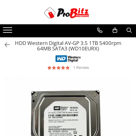
Toate Produsele
Laptopuri si accesorii
Laptopuri
HDD Western Digital AV-GP 3.5 1TB 5400rpm
64MB SATA3 (WD10EURX)
Laptopuri Noi
Laptopuri Renew
Laptopuri Refurbished
1 Review
Laptopuri Second-hand
Componente NOI Laptop
Memorii laptop
Hard Disk-uri laptop
Baterii laptop
Componente REFURBISHED Laptop
Hard Disk-uri Refurbished
Accesorii Laptop