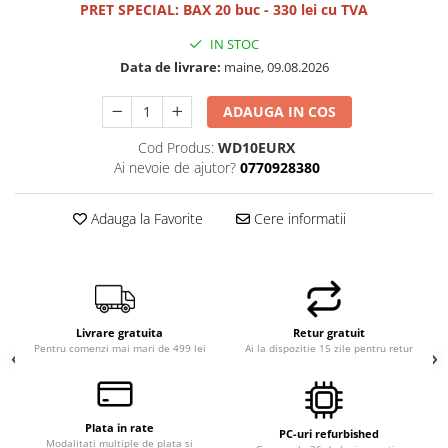
PRET SPECIAL: BAX 20 buc - 330 lei cu TVA
Hard Disk-uri Desktop
IN STOC
Memorii PC
Data de livrare:
maine, 09.08.2026
Procesoare
Placi video
ADAUGA IN COS
SSD
Cod Produs:
WD10EURX
Coolere
Ai nevoie de ajutor?
0770928380
Surse PC
Carcase
Adauga la Favorite
Cere informatii
Placi de baza
Ventilatoare carcasa
Componente Renew/Refurbished
Placi de baza REFURBISHED
Livrare gratuita
Retur gratuit
Procesoare
Pentru comenzi mai mari de 499 lei
Ai la dispozitie 15 zile pentru retur
Placi VIDEO
PC All-in-One
Calculatoare All-in-One NOI
Plata in rate
PC-uri refurbished
Modalitati multiple de plata si
All-in-One REFURBISHED