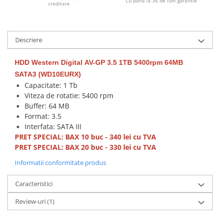
Cu pana la 36 de luni garantie
creditare
Calculatoare All-in-One RENEW
Componente All-in-One
Monitoare
Descriere
Monitoare NOI
HDD Western Digital
AV-GP 3.5 1TB 5400rpm 64MB
Monitoare Refurbished
SATA3 (WD10EURX)
Monitoare Renew
Capacitate: 1 Tb
Viteza de rotatie: 5400 rpm
Monitoare Second-Hand
Buffer: 64 MB
Servere
Format: 3.5
Hard Disk-uri SERVER
Interfata: SATA III
PRET SPECIAL: BAX 10 buc - 340 lei cu TVA
Accesorii server
PRET SPECIAL: BAX 20 buc - 330 lei cu TVA
Cabinete metalice
Informatii conformitate produs
Carcase server
Caracteristici
Memorii RAM Server
Procesoare server
Review-uri
(1)
Sisteme server