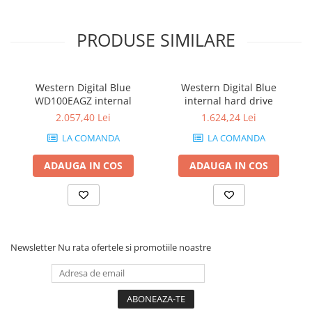
Stabilizatoare de tensiune
PRODUSE SIMILARE
Periferice
Periferice PC
Hard Disk-uri & SSD-uri externe
Western Digital Blue
Western Digital Blue
Tastaturi
WD100EAGZ internal
internal hard drive
Mouse
2.057,40 Lei
1.624,24 Lei
UPS-uri
LA COMANDA
LA COMANDA
Accesorii UPS-uri
ADAUGA IN COS
ADAUGA IN COS
Statii GRAFICE
Statii GRAFICE NOI
Statii GRAFICE Refurbished
Imprimante&Consumabile
Newsletter
Nu rata ofertele si promotiile noastre
Tonere
Accesorii Printing
Cartuse cerneala