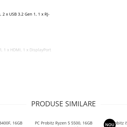
, 2 x USB 3.2 Gen 1, 1 x RJ-
I, 1 x HDMI, 1 x DisplayPort
PRODUSE SIMILARE
13400F, 16GB
PC Probitz Ryzen 5 5500, 16GB
PC Probitz 
NOU