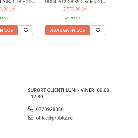
12GB, 1 TB HDD,
DDR4, 512 GB SSD, video GTX
DDR4, 256
2060 6GB
645 1GB, Win 11 Pro
645 1
0,00 Lei
2.570,00 Lei
2
IN STOC
IN STOC
N COS
ADAUGA IN COS
ADAUG
SUPORT CLIENTI
LUNI - VINERI 09.00
- 17.30
0770928380
office@probitz.ro