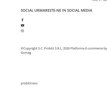
Periferice
SOCIAL
URMARESTE-NE IN SOCIAL MEDIA
Periferice PC
Hard Disk-uri & SSD-uri externe
Tastaturi
Mouse
UPS-uri
Accesorii UPS-uri
©Copyright S.C. Probitz S.R.L. 2026
Platforma E-commerce b
Gomag
Statii GRAFICE
Statii GRAFICE NOI
Statii GRAFICE Refurbished
Imprimante&Consumabile
Tonere
probitz/axo
Accesorii Printing
Cartuse cerneala
Drum