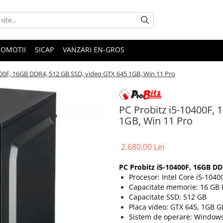
ROMOTII
SICAP
VANZARI EN-GROS
400F, 16GB DDR4, 512 GB SSD, video GTX 645 1GB, Win 11 Pro
PC Probitz i5-10400F,
1GB, Win 11 Pro
2.680,00 Lei
PC Probitz i5-10400F, 16GB DD
Procesor: Intel Core i5-1040
Capacitate memorie: 16 GB
Capacitate SSD: 512 GB
Placa video: GTX 645, 1GB GD
Sistem de operare: Windows