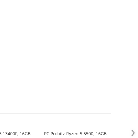
i5 13400F, 16GB
PC Probitz Ryzen 5 5500, 16GB
PC Probitz