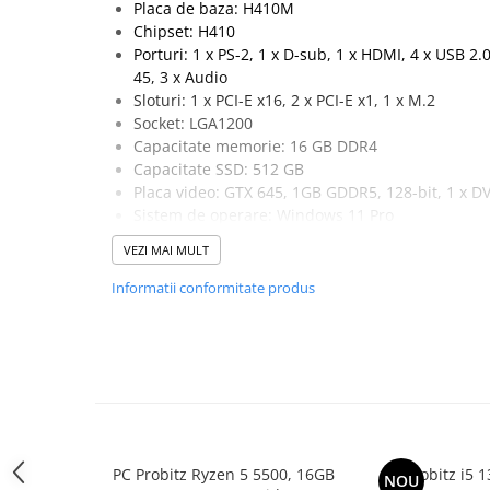
Placa de baza: H410M
Memorii PC
Chipset: H410
Procesoare
Porturi: 1 x PS-2, 1 x D-sub, 1 x HDMI, 4 x USB 2.0
45, 3 x Audio
Placi video
Sloturi: 1 x PCI-E x16, 2 x PCI-E x1, 1 x M.2
SSD
Socket: LGA1200
Coolere
Capacitate memorie: 16 GB DDR4
Surse PC
Capacitate SSD: 512 GB
Placa video: GTX 645, 1GB GDDR5, 128-bit, 1 x DV
Carcase
Sistem de operare: Windows 11 Pro
Placi de baza
Ventilatoare carcasa
VEZI MAI MULT
Componente Renew/Refurbished
Informatii conformitate produs
Placi de baza REFURBISHED
Procesoare
Placi VIDEO
PC All-in-One
Calculatoare All-in-One NOI
All-in-One REFURBISHED
PC Probitz Ryzen 5 5500, 16GB
PC Probitz i5 
NOU
Calculatoare All-in-One RENEW