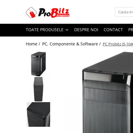
Toate Produsele
TOATE PRODUSELE
DESPRE NOI
CONTACT
P
Laptopuri si accesorii
Laptopuri
Home /
PC, Componente & Software /
PC Probitz i5-10
Laptopuri Noi
Laptopuri Renew
Laptopuri Refurbished
Laptopuri Second-hand
Componente NOI Laptop
Memorii laptop
Baterii laptop
Componente REFURBISHED Laptop
Hard Disk-uri Refurbished
Accesorii Laptop
Docking stations