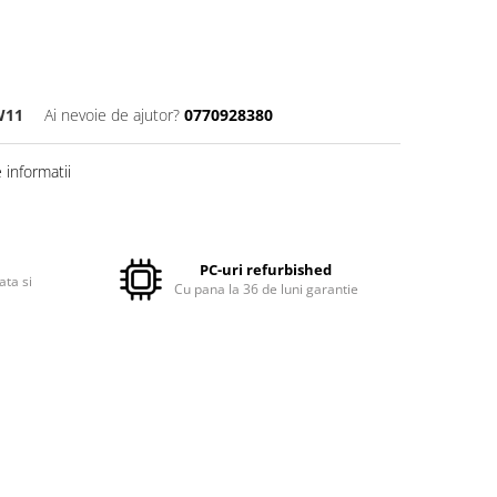
W11
Ai nevoie de ajutor?
0770928380
informatii
PC-uri refurbished
ata si
Cu pana la 36 de luni garantie