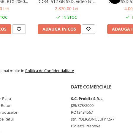
GB, RTX 2060
DDR4, 512 GB SSD, video GTX
DDR4, SSD 5
b
1050 Ti 4GB
RTX 
0 Lei
2.870,00 Lei
4.00
STOC
IN STOC
COS
ADAUGA IN COS
ADAUGA I
la mai multe in
Politica de Confidentialitate
DATE COMERCIALE
 Plata
S.C. Probitz S.R.L.
e Retur
J29/873/2000
Produselor
RO13434567
de Retur
str. POLIGONULUI nr.5-7
Ploiesti, Prahova
L