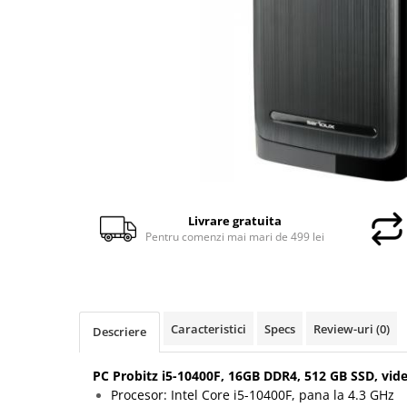
Genti Laptop
Incarcatoare laptop
Incarcatoare laptop refurbished
Standuri și Coolere Laptop
Alte accesorii
Card reader
PC, Componente & Software
Calculatoare
Calculatoare NOI
Livrare gratuita
Calculatoare Mini NOI
Pentru comenzi mai mari de 499 lei
Calculatoare SECOND-HAND
Calculatoare GAMING
Calculatoare REFURBISHED
Calculatoare RENEW
Caracteristici
Specs
Review-uri
(0)
Descriere
Calculatoare WORKSTATION
Componente PC NOI
PC Probitz i5-10400F, 16GB DDR4, 512 GB SSD, vid
Procesor: Intel Core i5-10400F, pana la 4.3 GHz
Hard Disk-uri Desktop