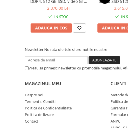
DDR4, 512 GB SSD, video GTX
DDR4, SSD 512
645 1GB
6G
Componente All-in-One
2.370,00 Lei
3.615,0
Monitoare
IN STOC
IN 
Monitoare NOI
ADAUGA IN COS
ADAUGA IN 
Monitoare Refurbished
Monitoare Renew
Monitoare Second-Hand
Newsletter
Nu rata ofertele si promotiile noastre
Servere
Hard Disk-uri SERVER
Vreau sa primesc newsletter cu promotiile magazinului. Af
Accesorii server
Cabinete metalice
MAGAZINUL MEU
CLIENTI
Carcase server
Despre noi
Metode de
Memorii RAM Server
Termeni si Conditii
Politica d
Politica de Confidentialitate
Garantia 
Procesoare server
Politica de livrare
Formular 
Sisteme server
Contact
ANPC
Stabilizatoare de tensiune
ANPC - SA