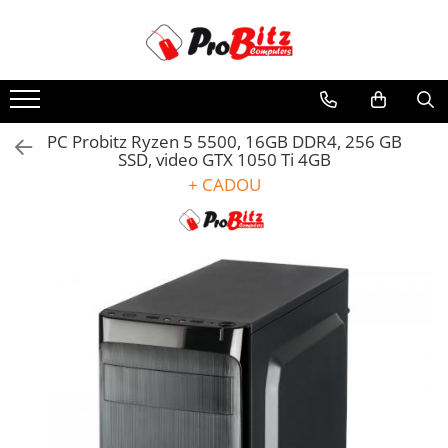
Toate Produsele
Laptopuri si accesorii
Laptopuri
PC Probitz Ryzen 5 5500, 16GB DDR4, 256 GB
SSD, video GTX 1050 Ti 4GB
Laptopuri Noi
+ CADOU
Laptopuri Renew
Laptopuri Refurbished
Laptopuri Second-hand
Componente NOI Laptop
Memorii laptop
Hard Disk-uri laptop
Baterii laptop
Componente REFURBISHED Laptop
Hard Disk-uri Refurbished
Accesorii Laptop