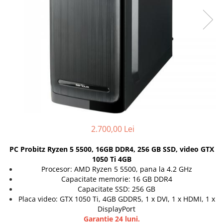
Docking stations
Genti Laptop
Incarcatoare laptop
Incarcatoare laptop refurbished
Standuri și Coolere Laptop
Alte accesorii
Card reader
PC, Componente & Software
Calculatoare
Calculatoare NOI
2.700,00 Lei
Calculatoare Mini NOI
PC Probitz Ryzen 5 5500, 16GB DDR4, 256 GB SSD, video GTX
Calculatoare SECOND-HAND
1050 Ti 4GB
Calculatoare GAMING
Procesor: AMD Ryzen 5 5500, pana la 4.2 GHz
Capacitate memorie: 16 GB DDR4
Calculatoare REFURBISHED
Capacitate SSD: 256 GB
Calculatoare RENEW
Placa video: GTX 1050 Ti, 4GB GDDR5, 1 x DVI, 1 x HDMI, 1 x
Calculatoare WORKSTATION
DisplayPort
Componente PC NOI
Garantie 24 luni.