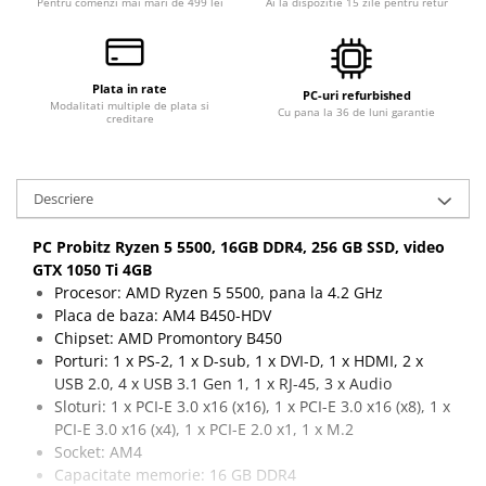
Pentru comenzi mai mari de 499 lei
Ai la dispozitie 15 zile pentru retur
Calculatoare All-in-One RENEW
Componente All-in-One
Monitoare
Plata in rate
PC-uri refurbished
Modalitati multiple de plata si
Monitoare NOI
Cu pana la 36 de luni garantie
creditare
Monitoare Refurbished
Monitoare Renew
Descriere
Monitoare Second-Hand
PC Probitz Ryzen 5 5500, 16GB DDR4, 256 GB SSD, video
Servere
GTX 1050 Ti 4GB
Hard Disk-uri SERVER
Procesor: AMD Ryzen 5 5500, pana la 4.2 GHz
Accesorii server
Placa de baza: AM4 B450-HDV
Chipset: AMD Promontory B450
Cabinete metalice
Porturi: 1 x PS-2, 1 x D-sub, 1 x DVI-D, 1 x HDMI, 2 x
Carcase server
USB 2.0, 4 x USB 3.1 Gen 1, 1 x RJ-45, 3 x Audio
Sloturi: 1 x PCI-E 3.0 x16 (x16), 1 x PCI-E 3.0 x16 (x8), 1 x
Memorii RAM Server
PCI-E 3.0 x16 (x4), 1 x PCI-E 2.0 x1, 1 x M.2
Procesoare server
Socket: AM4
Capacitate memorie: 16 GB DDR4
Sisteme server