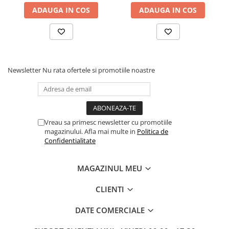
Drum
ADAUGA IN COS
ADAUGA IN COS
Imprimante de format mare
Imprimante Foto
Imprimante Inkjet
Imprimante laser
Newsletter
Nu rata ofertele si promotiile noastre
Multifunctionale Inkjet
Multifunctionale laser
Scannere
Vreau sa primesc newsletter cu promotiile
magazinului. Afla mai multe in
Politica de
Retelistica
Confidentialitate
Accesorii switch-uri
Switch-uri
MAGAZINUL MEU
Adaptoare PowerLAN
CLIENTI
Alte accesorii retea
Access Points & Range Extendere
DATE COMERCIALE
Placi de retea