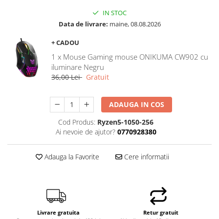
Hard Disk-uri Desktop
IN STOC
Memorii PC
Data de livrare:
maine, 08.08.2026
Procesoare
+ CADOU
Placi video
1 x Mouse Gaming mouse ONIKUMA CW902 cu
SSD
iluminare Negru
Coolere
36,00 Lei
Gratuit
Surse PC
Carcase
ADAUGA IN COS
Placi de baza
Cod Produs:
Ryzen5-1050-256
Ventilatoare carcasa
Ai nevoie de ajutor?
0770928380
Componente Renew/Refurbished
Placi de baza REFURBISHED
Adauga la Favorite
Cere informatii
Procesoare
Placi VIDEO
PC All-in-One
Calculatoare All-in-One NOI
Livrare gratuita
Retur gratuit
All-in-One REFURBISHED