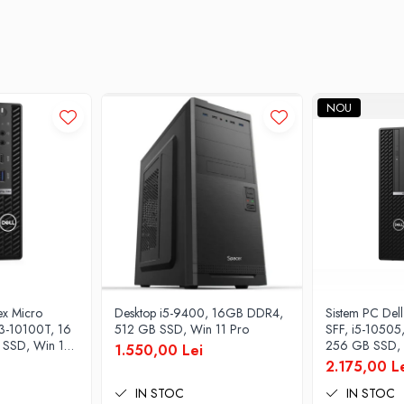
NOU
ex Micro
Desktop i5-9400, 16GB DDR4,
Sistem PC Del
i3-10100T, 16
512 GB SSD, Win 11 Pro
SFF, i5-1050
SSD, Win 11
256 GB SSD, 
1.550,00 Lei
2.175,00 L
IN STOC
IN STOC