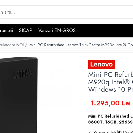
romotii
SICAP
Vanzari EN-GROS
culatoare NOI /
Mini PC Refurbished Lenovo ThinkCentre M920q Intel® 
Mini PC Refur
M920q Intel® 
Windows 10 P
1.295,00 Lei
Mini PC Refurbished 
8600T, 16GB, 256SS
Procesor: Intel® Cor