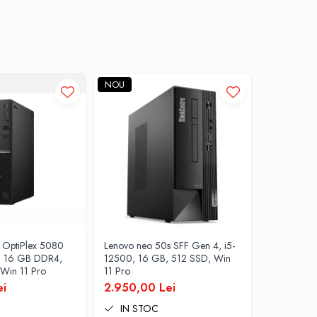
NOU
NOU
l OptiPlex 5080
Lenovo neo 50s SFF Gen 4, i5-
Dell OptiP
5, 16 GB DDR4,
12500, 16 GB, 512 SSD, Win
10500T, 
Win 11 Pro
11 Pro
SSD
ei
2.950,00 Lei
2.350,00
IN STOC
IN ST