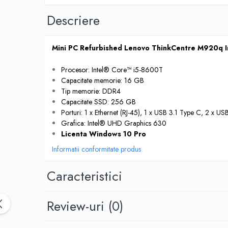
Hard Disk-uri Desktop
Descriere
Memorii PC
Procesoare
Mini PC Refurbished Lenovo ThinkCentre M920q 
Placi video
SSD
Procesor: Intel® Core™ i5-8600T
Coolere
Capacitate memorie: 16 GB
Surse PC
Tip memorie: DDR4
Capacitate SSD: 256 GB
Carcase
Porturi: 1 x Ethernet (RJ-45), 1 x USB 3.1 Type C, 2 x U
Placi de baza
Grafica: Intel® UHD Graphics 630
Ventilatoare carcasa
Licenta Windows 10 Pro
Componente Renew/Refurbished
Informatii conformitate produs
Placi de baza REFURBISHED
Caracteristici
Procesoare
Placi VIDEO
PC All-in-One
Review-uri
(0)
Calculatoare All-in-One NOI