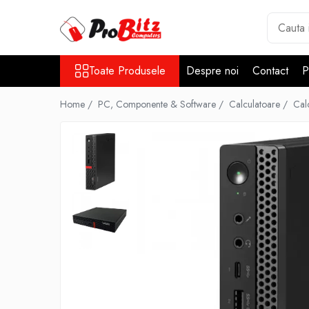
Toate Produsele
Toate Produsele
Despre noi
Contact
P
Laptopuri si accesorii
Laptopuri
Home /
PC, Componente & Software /
Calculatoare /
Cal
Laptopuri Noi
Laptopuri Renew
Laptopuri Refurbished
Laptopuri Second-hand
Componente NOI Laptop
Memorii laptop
Hard Disk-uri laptop
Baterii laptop
Componente REFURBISHED Laptop
Hard Disk-uri Refurbished
Accesorii Laptop