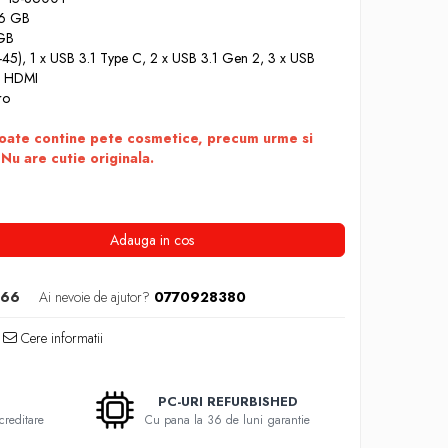
16 GB
 GB
(RJ-45), 1 x USB 3.1 Type C, 2 x USB 3.1 Gen 2, 3 x USB
 x HDMI
ro
Poate contine pete cosmetice, precum urme si
 Nu are cutie originala.
Adauga in cos
666
Ai nevoie de ajutor?
0770928380
Cere informatii
PC-URI REFURBISHED
creditare
Cu pana la 36 de luni garantie