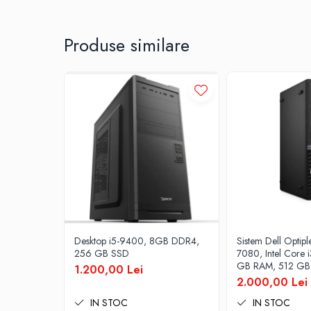
All-in-One REFURBISHED
Calculatoare All-in-One RENEW
Componente All-in-One
Produse similare
Monitoare
Monitoare NOI
Monitoare Refurbished
Monitoare Renew
Monitoare Second-Hand
Servere
Hard Disk-uri SERVER
Accesorii server
Cabinete metalice
Carcase server
Desktop i5-9400, 8GB DDR4,
Sistem Dell Optipl
256 GB SSD
7080, Intel Core 
Memorii RAM Server
GB RAM, 512 GB 
1.200,00 Lei
Pro
2.000,00 Lei
Procesoare server
IN STOC
IN STOC
Sisteme server