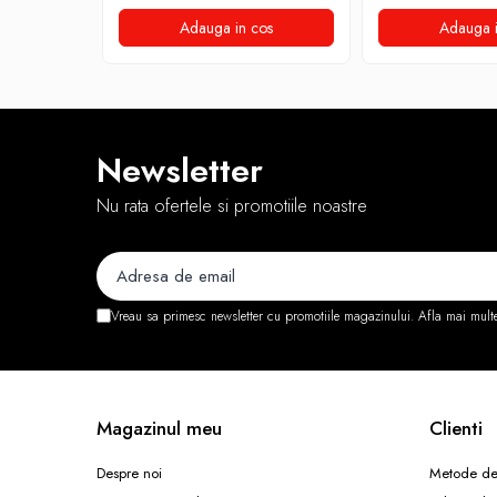
Stabilizatoare de tensiune
Adauga in cos
Adauga i
Periferice
Periferice PC
Hard Disk-uri & SSD-uri externe
Tastaturi
Newsletter
Mouse
Nu rata ofertele si promotiile noastre
UPS-uri
Accesorii UPS-uri
Statii GRAFICE
Statii GRAFICE NOI
Vreau sa primesc newsletter cu promotiile magazinului. Afla mai mult
Statii GRAFICE Refurbished
Imprimante&Consumabile
Tonere
Magazinul meu
Clienti
Accesorii Printing
Cartuse cerneala
Despre noi
Metode de