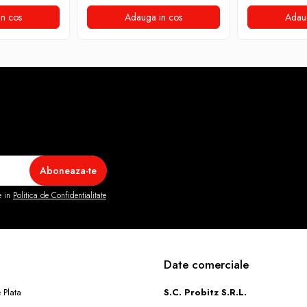
n cos
Adauga in cos
Adau
e in
Politica de Confidentialitate
Date comerciale
 Plata
S.C. Probitz S.R.L.