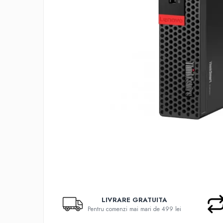
Docking stations
Genti Laptop
Incarcatoare laptop
Incarcatoare laptop refurbished
Standuri și Coolere Laptop
Alte accesorii
Card reader
PC, Componente & Software
Calculatoare
Calculatoare NOI
Calculatoare Mini NOI
Calculatoare SECOND-HAND
Calculatoare GAMING
Calculatoare REFURBISHED
Calculatoare RENEW
LIVRARE GRATUITA
Calculatoare WORKSTATION
Pentru comenzi mai mari de 499 lei
Componente PC NOI