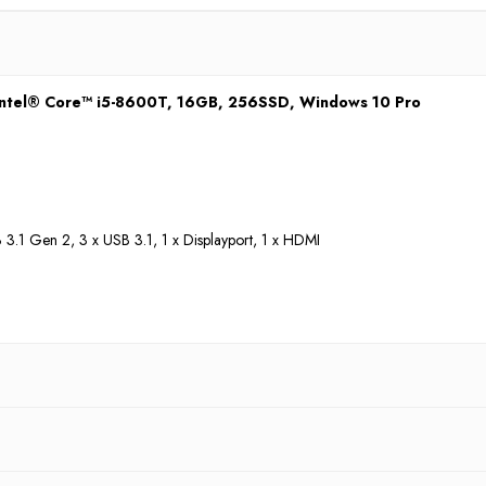
Intel® Core™ i5-8600T, 16GB, 256SSD, Windows 10 Pro
SB 3.1 Gen 2, 3 x USB 3.1, 1 x Displayport, 1 x HDMI