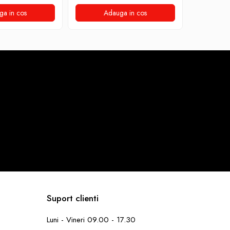
ga in cos
Adauga in cos
A
Suport clienti
Luni - Vineri 09.00 - 17.30