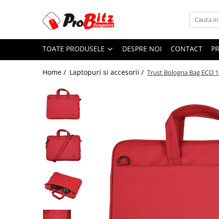
Toate Produsele
TOATE PRODUSELE
DESPRE NOI
CONTACT
P
Laptopuri si accesorii
Laptopuri
Home /
Laptopuri si accesorii /
Trust Bologna Bag ECO 1
Laptopuri Noi
Laptopuri Renew
Laptopuri Refurbished
Laptopuri Second-hand
Componente NOI Laptop
Memorii laptop
Hard Disk-uri laptop
Baterii laptop
Componente REFURBISHED Laptop
Hard Disk-uri Refurbished
Accesorii Laptop