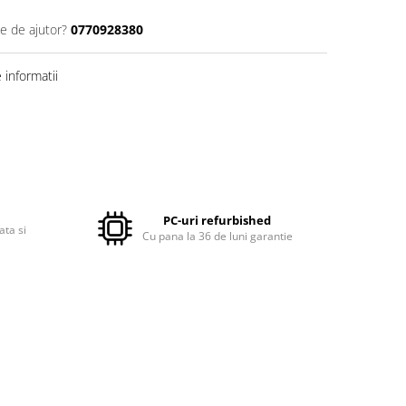
ie de ajutor?
0770928380
informatii
PC-uri refurbished
ata si
Cu pana la 36 de luni garantie