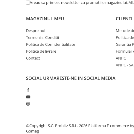
Vreau sa primesc newsletter cu promotiile magazinului. Af
Calculatoare All-in-One RENEW
Componente All-in-One
MAGAZINUL MEU
CLIENTI
Monitoare
Despre noi
Metode de
Monitoare NOI
Termeni si Conditii
Politica d
Monitoare Refurbished
Politica de Confidentialitate
Garantia 
Monitoare Renew
Politica de livrare
Formular 
Contact
ANPC
Monitoare Second-Hand
ANPC - SA
Servere
Hard Disk-uri SERVER
SOCIAL
URMARESTE-NE IN SOCIAL MEDIA
Accesorii server
Cabinete metalice
Carcase server
Memorii RAM Server
Procesoare server
©Copyright S.C. Probitz S.R.L. 2026
Platforma E-commerce b
Gomag
Sisteme server