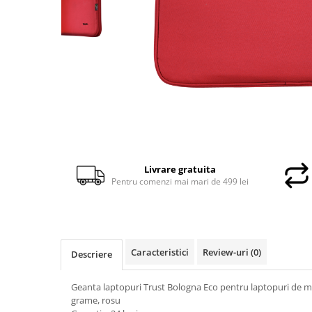
Docking stations
Genti Laptop
Incarcatoare laptop
Incarcatoare laptop refurbished
Standuri și Coolere Laptop
Alte accesorii
Card reader
PC, Componente & Software
Calculatoare
Livrare gratuita
Calculatoare NOI
Pentru comenzi mai mari de 499 lei
Calculatoare Mini NOI
Calculatoare SECOND-HAND
Calculatoare GAMING
Calculatoare REFURBISHED
Caracteristici
Review-uri
(0)
Descriere
Calculatoare RENEW
Calculatoare WORKSTATION
Geanta laptopuri Trust Bologna Eco pentru laptopuri de m
grame, rosu
Componente PC NOI