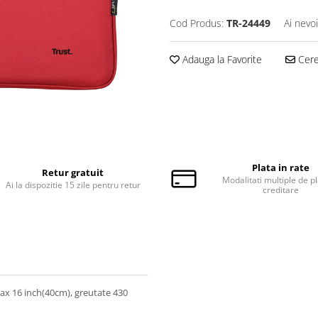
Cod Produs:
TR-24449
Ai nevo
Adauga la Favorite
Cere 
Plata in rate
Retur gratuit
Modalitati multiple de pl
Ai la dispozitie 15 zile pentru retur
creditare
ax 16 inch(40cm), greutate 430