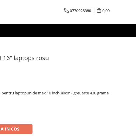
0770928380
0,00
 16" laptops rosu
 pentru laptopuri de max 16 inch(40cm), greutate 430 grame,
A IN COS