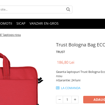
ROMOTII
SICAP
VANZARI EN-GROS
6" laptops rosu
Trust Bologna Bag ECO
TRUST
186,80 Lei
Geanta laptopuri Trust Bologna Eco
rosu
nGarantie: 24 luni
LA COMANDA
ADAUG