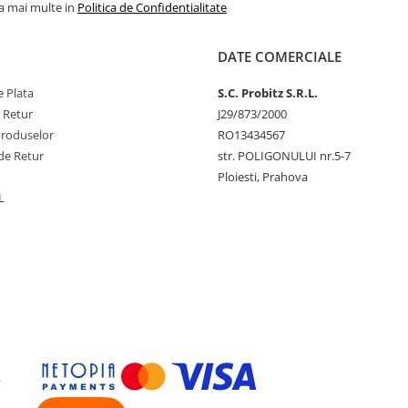
la mai multe in
Politica de Confidentialitate
DATE COMERCIALE
 Plata
S.C. Probitz S.R.L.
e Retur
J29/873/2000
Produselor
RO13434567
de Retur
str. POLIGONULUI nr.5-7
Ploiesti, Prahova
L
y