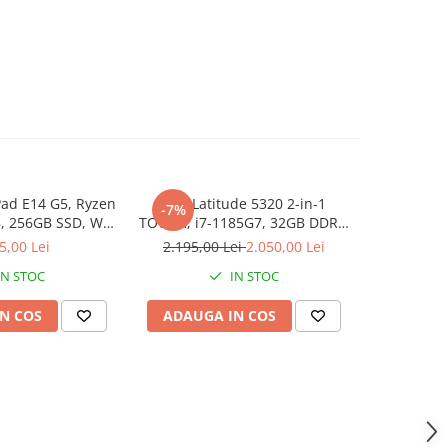
ad E14 G5, Ryzen
Dell Latitude 5320 2-in-1
Lenovo Thi
-7%
NOU
, 256GB SSD, Win
TOUCH, i7-1185G7, 32GB DDR4,
3 7330U, 1
1 Pro
512GB SSD, Win 11 Pro
5,00 Lei
2.195,00 Lei
2.050,00 Lei
3
IN STOC
IN STOC
N COS
ADAUGA IN COS
ADAUG