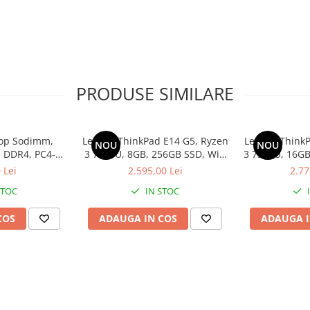
PRODUSE SIMILARE
op Sodimm,
Lenovo ThinkPad E14 G5, Ryzen
Lenovo ThinkP
NOU
NOU
 DDR4, PC4-
3 7330U, 8GB, 256GB SSD, Win
3 7330U, 16GB
bulk
11 Pro
1
 Lei
2.595,00 Lei
2.77
STOC
IN STOC
COS
ADAUGA IN COS
ADAUGA I