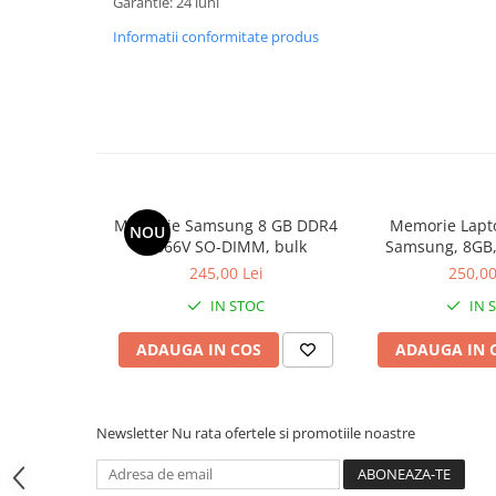
Garantie: 24 luni
Hard Disk-uri Desktop
Informatii conformitate produs
Memorii PC
Procesoare
Placi video
SSD
Coolere
Surse PC
Carcase
Memorie Samsung 8 GB DDR4
Memorie Lapt
NOU
2666V SO-DIMM, bulk
Samsung, 8GB,
Placi de baza
2400, 
245,00 Lei
250,00
Ventilatoare carcasa
IN STOC
IN 
Componente Renew/Refurbished
Placi de baza REFURBISHED
ADAUGA IN COS
ADAUGA IN 
Procesoare
Placi VIDEO
PC All-in-One
Newsletter
Nu rata ofertele si promotiile noastre
Calculatoare All-in-One NOI
All-in-One REFURBISHED