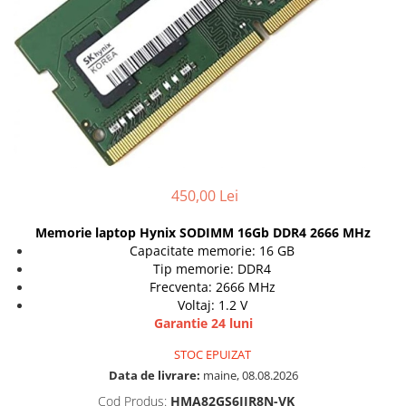
Genti Laptop
Coolere
Incarcatoare laptop
Surse PC
Incarcatoare laptop refurbished
Carcase
Standuri și Coolere Laptop
Placi de baza
Alte accesorii
Ventilatoare carcasa
Card reader
Componente Renew/Refurbished
Placi de baza REFURBISHED
Procesoare
450,00 Lei
Placi VIDEO
Memorie laptop Hynix SODIMM 16Gb DDR4 2666 MHz
PC All-in-One
Capacitate memorie: 16 GB
Calculatoare All-in-One NOI
Tip memorie: DDR4
Frecventa: 2666 MHz
All-in-One REFURBISHED
Voltaj: 1.2 V
Calculatoare All-in-One RENEW
Garantie 24 luni
Componente All-in-One
STOC EPUIZAT
Data de livrare:
maine, 08.08.2026
Cod Produs:
HMA82GS6JJR8N-VK