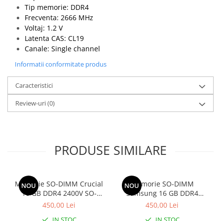
Tip memorie: DDR4
Frecventa: 2666 MHz
Voltaj: 1.2 V
Latenta CAS: CL19
Canale: Single channel
Informatii conformitate produs
Caracteristici
Review-uri
(0)
PRODUSE SIMILARE
Memorie SO-DIMM Crucial
Memorie SO-DIMM
NOU
NOU
16 GB DDR4 2400V SO-
Samsung 16 GB DDR4
DIMM, bulk
2400V SO-DIMM, bulk
450,00 Lei
450,00 Lei
IN STOC
IN STOC