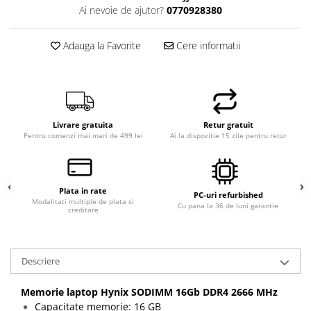
Ai nevoie de ajutor?
0770928380
Adauga la Favorite
Cere informatii
Livrare gratuita
Retur gratuit
Pentru comenzi mai mari de 499 lei
Ai la dispozitie 15 zile pentru retur
Plata in rate
PC-uri refurbished
Modalitati multiple de plata si
Cu pana la 36 de luni garantie
creditare
Descriere
Memorie laptop Hynix SODIMM 16Gb DDR4 2666 MHz
Capacitate memorie: 16 GB