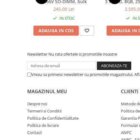
2666V SO-DIMM, bulk
3 7330U, 8GB, 2
11 P
Componente All-in-One
245,00 Lei
2.595,0
Monitoare
IN STOC
IN 
Monitoare NOI
ADAUGA IN COS
ADAUGA IN 
Monitoare Refurbished
Monitoare Renew
Monitoare Second-Hand
Newsletter
Nu rata ofertele si promotiile noastre
Servere
Hard Disk-uri SERVER
Vreau sa primesc newsletter cu promotiile magazinului. Af
Accesorii server
Cabinete metalice
MAGAZINUL MEU
CLIENTI
Carcase server
Despre noi
Metode de
Memorii RAM Server
Termeni si Conditii
Politica d
Politica de Confidentialitate
Garantia 
Procesoare server
Politica de livrare
Formular 
Sisteme server
Contact
ANPC
Stabilizatoare de tensiune
ANPC - SA