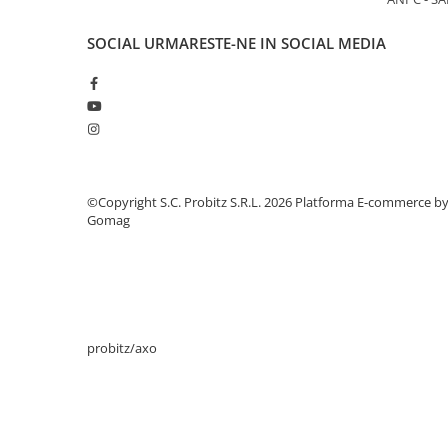
Periferice
SOCIAL
URMARESTE-NE IN SOCIAL MEDIA
Periferice PC
Hard Disk-uri & SSD-uri externe
Tastaturi
Mouse
UPS-uri
Accesorii UPS-uri
©Copyright S.C. Probitz S.R.L. 2026
Platforma E-commerce b
Gomag
Statii GRAFICE
Statii GRAFICE NOI
Statii GRAFICE Refurbished
Imprimante&Consumabile
Tonere
probitz/axo
Accesorii Printing
Cartuse cerneala
Drum