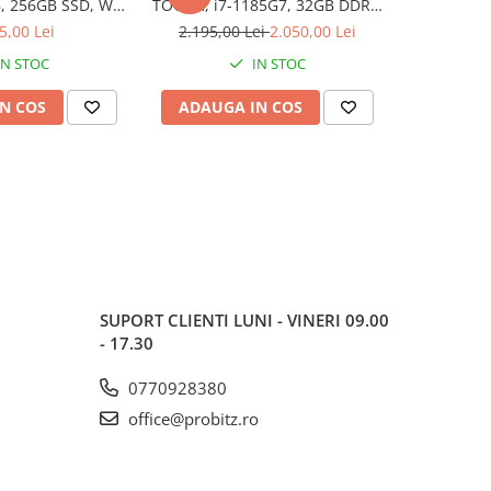
, 256GB SSD, Win
TOUCH, i7-1185G7, 32GB DDR4,
2133 M
1 Pro
512GB SSD, Win 11 Pro
5,00 Lei
2.195,00 Lei
2.050,00 Lei
IN STOC
IN STOC
N COS
ADAUGA IN COS
ADAUG
SUPORT CLIENTI
LUNI - VINERI 09.00
- 17.30
0770928380
office@probitz.ro