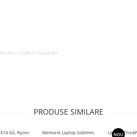
/Microfon, 1 x USB 3.2 Type-A Gen
PRODUSE SIMILARE
 E14 G5, Ryzen
Memorie Laptop Sodimm,
Lenovo ThinkP
NOU