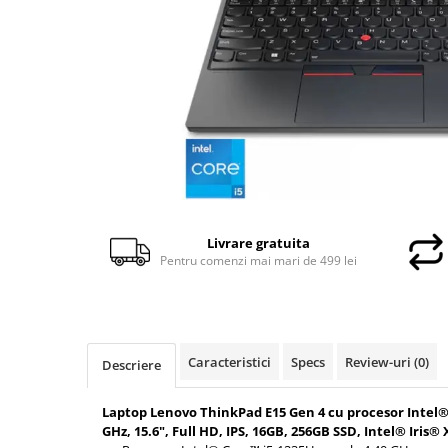
Genti Laptop
Incarcatoare laptop
Incarcatoare laptop refurbished
Standuri și Coolere Laptop
Alte accesorii
Card reader
PC, Componente & Software
Calculatoare
Calculatoare NOI
Livrare gratuita
Calculatoare Mini NOI
Pentru comenzi mai mari de 499 lei
Calculatoare SECOND-HAND
Calculatoare GAMING
Calculatoare REFURBISHED
Calculatoare RENEW
Caracteristici
Specs
Review-uri
(0)
Descriere
Calculatoare WORKSTATION
Componente PC NOI
Laptop Lenovo ThinkPad E15 Gen 4 cu procesor Intel® 
GHz, 15.6", Full HD, IPS, 16GB, 256GB SSD, Intel® Iris
Hard Disk-uri Desktop