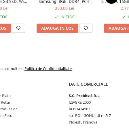
56GB SSD, Win
Samsung, 8GB, DDR4, PC4-
3 7330U, 16GB
ro
2400, bulk
1
0 Lei
250,00 Lei
2.77
STOC
IN STOC
COS
ADAUGA IN COS
ADAUGA I
la mai multe in
Politica de Confidentialitate
DATE COMERCIALE
 Plata
S.C. Probitz S.R.L.
e Retur
J29/873/2000
Produselor
RO13434567
de Retur
str. POLIGONULUI nr.5-7
Ploiesti, Prahova
L