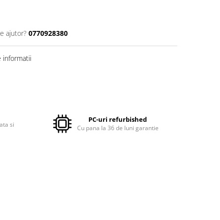
e ajutor?
0770928380
informatii
PC-uri refurbished
ata si
Cu pana la 36 de luni garantie