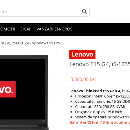
ROMOTII
SICAP
VANZARI EN-GROS
, 16GB, 256GB SSD, Windows 11 Pro
Lenovo E15 G4, i5-12
3.500,00 Lei
Lenovo ThinkPad E15 Gen 4, i5-12
Procesor: Intel® Core™ i5-1235
Capacitate memorie: 16 GB DD
Capacitate SSD: 256 GB NVMe
Diagonala display: 15.6 inch
Sistem de operare: Windows 11
Garantie 12 luni / 3 luni acumul