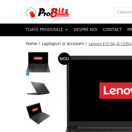
Toate Produsele
TOATE PRODUSELE
DESPRE NOI
CONTACT
P
Laptopuri si accesorii
Laptopuri
Home /
Laptopuri si accesorii /
Lenovo E15 G4, i5-1235U
Laptopuri Noi
Laptopuri Renew
NOU
Laptopuri Refurbished
Laptopuri Second-hand
Componente NOI Laptop
Memorii laptop
Baterii laptop
Componente REFURBISHED Laptop
Hard Disk-uri Refurbished
Accesorii Laptop
Docking stations