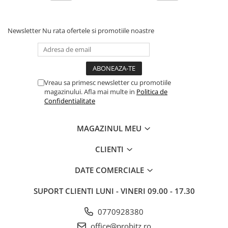
Stabilizatoare de tensiune
Periferice
Newsletter
Nu rata ofertele si promotiile noastre
Periferice PC
Hard Disk-uri & SSD-uri externe
Tastaturi
Mouse
Vreau sa primesc newsletter cu promotiile
magazinului. Afla mai multe in
Politica de
UPS-uri
Confidentialitate
Accesorii UPS-uri
Statii GRAFICE
MAGAZINUL MEU
Statii GRAFICE NOI
CLIENTI
Statii GRAFICE Refurbished
DATE COMERCIALE
Imprimante&Consumabile
Tonere
SUPORT CLIENTI
LUNI - VINERI 09.00 - 17.30
Accesorii Printing
0770928380
Cartuse cerneala
office@probitz.ro