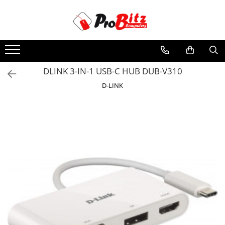
Toate Produsele
Laptopuri si accesorii
Laptopuri
DLINK 3-IN-1 USB-C HUB DUB-V310
Laptopuri Noi
D-LINK
Laptopuri Renew
Laptopuri Refurbished
Laptopuri Second-hand
Componente NOI Laptop
Memorii laptop
Hard Disk-uri laptop
Baterii laptop
Componente REFURBISHED Laptop
Hard Disk-uri Refurbished
Accesorii Laptop