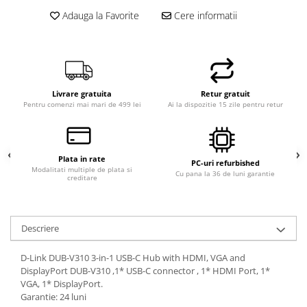
Hard Disk-uri Desktop
Adauga la Favorite
Cere informatii
Memorii PC
Procesoare
Placi video
SSD
Livrare gratuita
Retur gratuit
Coolere
Pentru comenzi mai mari de 499 lei
Ai la dispozitie 15 zile pentru retur
Surse PC
Carcase
Placi de baza
Plata in rate
PC-uri refurbished
Modalitati multiple de plata si
Ventilatoare carcasa
Cu pana la 36 de luni garantie
creditare
Componente Renew/Refurbished
Placi de baza REFURBISHED
Descriere
Procesoare
Placi VIDEO
D-Link DUB-V310 3-in-1 USB-C Hub with HDMI, VGA and
PC All-in-One
DisplayPort DUB-V310 ,1* USB-C connector , 1* HDMI Port, 1*
VGA, 1* DisplayPort.
Calculatoare All-in-One NOI
Garantie: 24 luni
All-in-One REFURBISHED