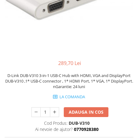
Docking stations
Genti Laptop
Incarcatoare laptop
Incarcatoare laptop refurbished
Standuri și Coolere Laptop
Alte accesorii
Card reader
PC, Componente & Software
289,70 Lei
Calculatoare
D-Link DUB-V310 3-in-1 USB-C Hub with HDMI, VGA and DisplayPort
Calculatoare NOI
DUB-V310 ,1* USB-C connector , 1* HDMI Port, 1* VGA, 1* DisplayPort.
nGarantie: 24 luni
Calculatoare Mini NOI
Calculatoare SECOND-HAND
LA COMANDA
Calculatoare GAMING
Calculatoare REFURBISHED
ADAUGA IN COS
Calculatoare RENEW
Cod Produs:
DUB-V310
Calculatoare WORKSTATION
Ai nevoie de ajutor?
0770928380
Componente PC NOI