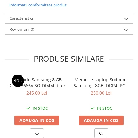
Informatii conformitate produs
Calculatoare All-in-One RENEW
Componente All-in-One
Caracteristici
Monitoare
Review-uri
(0)
Monitoare NOI
Monitoare Refurbished
Monitoare Renew
PRODUSE SIMILARE
Monitoare Second-Hand
Servere
Hard Disk-uri SERVER
Memorie Samsung 8 GB
Memorie Laptop Sodimm,
NOU
DDR4 2666V SO-DIMM, bulk
Samsung, 8GB, DDR4, PC4-
Accesorii server
2400, bulk
245,00 Lei
250,00 Lei
Cabinete metalice
Carcase server
IN STOC
IN STOC
Memorii RAM Server
ADAUGA IN COS
ADAUGA IN COS
Procesoare server
Sisteme server