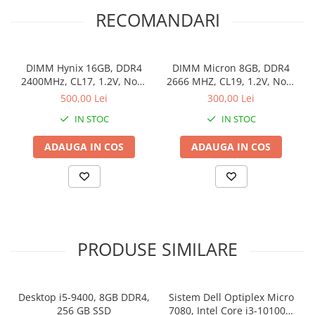
RECOMANDARI
DIMM Hynix 16GB, DDR4
DIMM Micron 8GB, DDR4
2400MHz, CL17, 1.2V, Non-
2666 MHZ, CL19, 1.2V, Non-
ECC, 2Rx8, bulk
ECC, bulk
500,00 Lei
300,00 Lei
IN STOC
IN STOC
ADAUGA IN COS
ADAUGA IN COS
PRODUSE SIMILARE
Desktop i5-9400, 8GB DDR4,
Sistem Dell Optiplex Micro
256 GB SSD
7080, Intel Core i3-10100T,