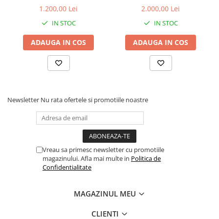
16 GB RAM, 512 GB SSD,
1.200,00 Lei
2.000,00 Lei
Win 11 Pro
IN STOC
IN STOC
ADAUGA IN COS
ADAUGA IN COS
Newsletter
Nu rata ofertele si promotiile noastre
Vreau sa primesc newsletter cu promotiile
magazinului. Afla mai multe in
Politica de
Confidentialitate
MAGAZINUL MEU
CLIENTI