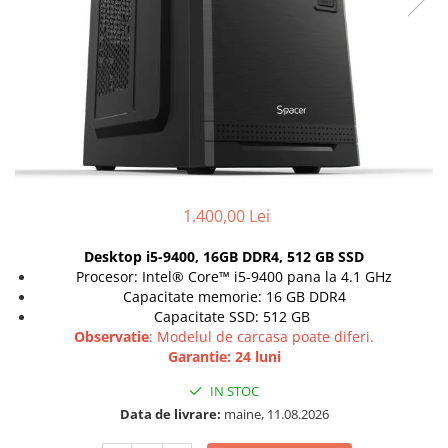
Genti Laptop
Coolere
Incarcatoare laptop
Surse PC
Incarcatoare laptop refurbished
Carcase
Standuri și Coolere Laptop
Placi de baza
Alte accesorii
Ventilatoare carcasa
Card reader
Componente Renew/Refurbished
Placi de baza REFURBISHED
Procesoare
1.400,00 Lei
Placi VIDEO
Desktop i5-9400, 16GB DDR4, 512 GB SSD
PC All-in-One
Procesor: Intel® Core™ i5-9400 pana la 4.1 GHz
Calculatoare All-in-One NOI
Capacitate memorie: 16 GB DDR4
Capacitate SSD: 512 GB
All-in-One REFURBISHED
Observatie
: Modelul de carcasa poate diferi.
Calculatoare All-in-One RENEW
Garantie: 24 luni
Componente All-in-One
IN STOC
Data de livrare:
maine, 11.08.2026