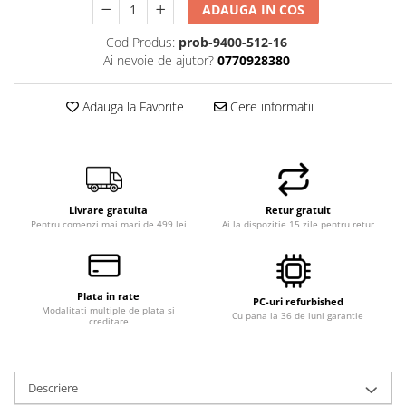
ADAUGA IN COS
Cod Produs:
prob-9400-512-16
Ai nevoie de ajutor?
0770928380
Adauga la Favorite
Cere informatii
Livrare gratuita
Retur gratuit
Pentru comenzi mai mari de 499 lei
Ai la dispozitie 15 zile pentru retur
Plata in rate
PC-uri refurbished
Modalitati multiple de plata si
Cu pana la 36 de luni garantie
creditare
Descriere