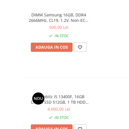
Calculatoare All-in-One RENEW
DIMM Samsung 16GB, DDR4
Componente All-in-One
2666MHz, CL19, 1.2V, Non-ECC,
Monitoare
bulk
500,00 Lei
Monitoare NOI
IN STOC
Monitoare Refurbished
ADAUGA IN COS
Monitoare Renew
Monitoare Second-Hand
Servere
Hard Disk-uri SERVER
Accesorii server
Cabinete metalice
PC Probitz i5 13400F, 16GB
NOU
Carcase server
DDR4, SSD 512GB, 1 TB HDD,
RTX 2060 6GB
Memorii RAM Server
4.000,00 Lei
IN STOC
Procesoare server
Sisteme server
ADAUGA IN COS