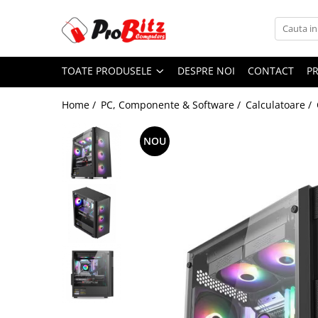
Toate Produsele
TOATE PRODUSELE
DESPRE NOI
CONTACT
P
Laptopuri si accesorii
Laptopuri
Home /
PC, Componente & Software /
Calculatoare /
Laptopuri Noi
Laptopuri Renew
NOU
Laptopuri Refurbished
Laptopuri Second-hand
Componente NOI Laptop
Memorii laptop
Hard Disk-uri laptop
Baterii laptop
Componente REFURBISHED Laptop
Hard Disk-uri Refurbished
Accesorii Laptop