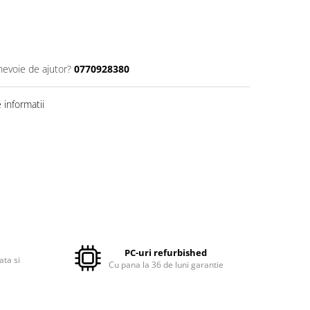
nevoie de ajutor?
0770928380
informatii
PC-uri refurbished
ata si
Cu pana la 36 de luni garantie