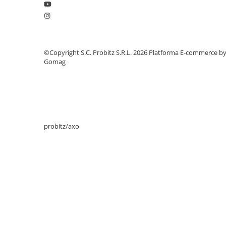
Drum
Imprimante de format mare
Imprimante Foto
Imprimante Inkjet
©Copyright S.C. Probitz S.R.L. 2026
Platforma E-commerce b
Gomag
Imprimante laser
Multifunctionale Inkjet
Multifunctionale laser
Scannere
probitz/axo
Retelistica
Accesorii switch-uri
Switch-uri
Adaptoare PowerLAN
Alte accesorii retea
Access Points & Range Extendere
Placi de retea