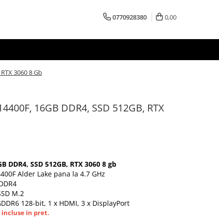
0770928380
0,00
 RTX 3060 8 Gb
 14400F, 16GB DDR4, SSD 512GB, RTX
6GB DDR4, SSD 512GB, RTX 3060 8 gb
4400F Alder Lake pana la 4.7 GHz
 DDR4
 SSD M.2
GDDR6 128-bit, 1 x HDMI, 3 x DisplayPort
incluse in pret.