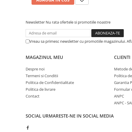
Stabilizatoare de tensiune
Periferice
Newsletter
Nu rata ofertele si promotiile noastre
Periferice PC
Hard Disk-uri & SSD-uri externe
Tastaturi
Vreau sa primesc newsletter cu promotiile magazinului. Af
Mouse
UPS-uri
MAGAZINUL MEU
CLIENTI
Accesorii UPS-uri
Despre noi
Metode de
Statii GRAFICE
Termeni si Conditii
Politica d
Statii GRAFICE NOI
Politica de Confidentialitate
Garantia 
Politica de livrare
Formular 
Statii GRAFICE Refurbished
Contact
ANPC
Imprimante&Consumabile
ANPC - SA
Tonere
SOCIAL
URMARESTE-NE IN SOCIAL MEDIA
Accesorii Printing
Cartuse cerneala