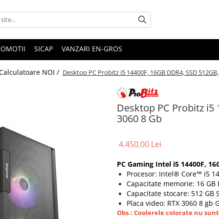
ROMOTII
SICAP
VANZARI EN-GROS
Calculatoare NOI /
Desktop PC Probitz i5 14400F, 16GB DDR4, SSD 512GB,
Desktop PC Probitz i5
3060 8 Gb
4.450,00 Lei
PC Gaming Intel i5 14400F, 1
Procesor: Intel® Core™ i5 1
Capacitate memorie: 16 GB
Capacitate stocare: 512 GB
Placa video: RTX 3060 8 gb 
Obs.: Coolerele colorate nu sunt 