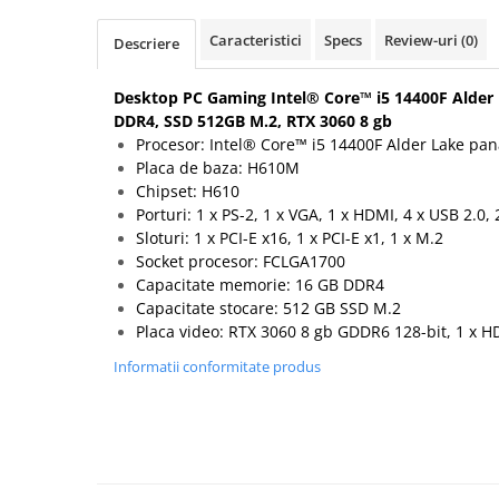
Hard Disk-uri Desktop
Caracteristici
Specs
Review-uri
(0)
Descriere
Memorii PC
Procesoare
Desktop PC Gaming Intel® Core™ i5 14400F Alder 
Placi video
DDR4, SSD 512GB M.2, RTX 3060 8 gb
SSD
Procesor: Intel® Core™ i5 14400F Alder Lake pan
Placa de baza: H610M
Coolere
Chipset: H610
Surse PC
Porturi: 1 x PS-2, 1 x VGA, 1 x HDMI, 4 x USB 2.0, 
Carcase
Sloturi: 1 x PCI-E x16, 1 x PCI-E x1, 1 x M.2
Placi de baza
Socket procesor: FCLGA1700
Capacitate memorie: 16 GB DDR4
Ventilatoare carcasa
Capacitate stocare: 512 GB SSD M.2
Componente Renew/Refurbished
Placa video: RTX 3060 8 gb GDDR6 128-bit, 1 x HD
Placi de baza REFURBISHED
Informatii conformitate produs
Procesoare
Placi VIDEO
PC All-in-One
Calculatoare All-in-One NOI
All-in-One REFURBISHED