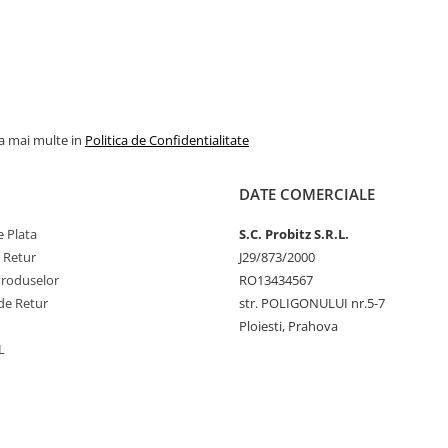
la mai multe in
Politica de Confidentialitate
DATE COMERCIALE
 Plata
S.C. Probitz S.R.L.
e Retur
J29/873/2000
Produselor
RO13434567
de Retur
str. POLIGONULUI nr.5-7
Ploiesti, Prahova
L