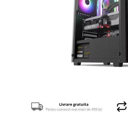
Docking stations
Genti Laptop
Incarcatoare laptop
Incarcatoare laptop refurbished
Standuri și Coolere Laptop
Alte accesorii
Card reader
PC, Componente & Software
Calculatoare
Calculatoare NOI
Calculatoare Mini NOI
Calculatoare SECOND-HAND
Calculatoare GAMING
Calculatoare REFURBISHED
Livrare gratuita
Pentru comenzi mai mari de 499 lei
Calculatoare RENEW
Calculatoare WORKSTATION
Componente PC NOI