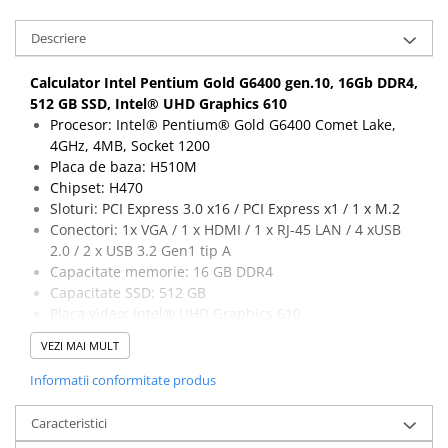
Calculatoare All-in-One RENEW
Descriere
Componente All-in-One
Monitoare
Calculator Intel Pentium Gold G6400 gen.10, 16Gb DDR4,
512 GB SSD, Intel® UHD Graphics 610
Monitoare NOI
Procesor: Intel® Pentium® Gold G6400 Comet Lake,
Monitoare Refurbished
4GHz, 4MB, Socket 1200
Monitoare Renew
Placa de baza: H510M
Chipset: H470
Monitoare Second-Hand
Sloturi: PCI Express 3.0 x16 / PCI Express x1 / 1 x M.2
Servere
Conectori: 1x VGA / 1 x HDMI / 1 x RJ-45 LAN / 4 xUSB
2.0 / 2 x USB 3.2 Gen1 tip A
Hard Disk-uri SERVER
Capacitate memorie: 16 GB DDR4
Accesorii server
Capacitate SSD: 512 GB
Placa video: Intel® UHD Graphics 610
Cabinete metalice
Carcase server
VEZI MAI MULT
Memorii RAM Server
Informatii conformitate produs
Procesoare server
Caracteristici
Sisteme server