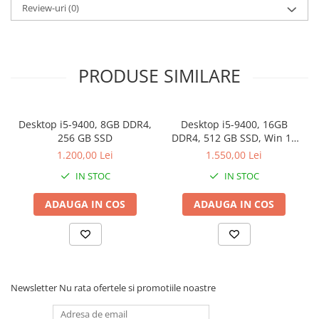
Review-uri
(0)
Stabilizatoare de tensiune
Periferice
Periferice PC
PRODUSE SIMILARE
Hard Disk-uri & SSD-uri externe
Tastaturi
Mouse
Desktop i5-9400, 8GB DDR4,
Desktop i5-9400, 16GB
UPS-uri
256 GB SSD
DDR4, 512 GB SSD, Win 11
Pro
1.200,00 Lei
1.550,00 Lei
Accesorii UPS-uri
IN STOC
IN STOC
Statii GRAFICE
Statii GRAFICE NOI
ADAUGA IN COS
ADAUGA IN COS
Statii GRAFICE Refurbished
Imprimante&Consumabile
Tonere
Accesorii Printing
Newsletter
Nu rata ofertele si promotiile noastre
Cartuse cerneala