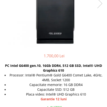
Docking stations
Genti Laptop
Incarcatoare laptop
Incarcatoare laptop refurbished
Standuri și Coolere Laptop
Alte accesorii
Card reader
PC, Componente & Software
Calculatoare
1.700,00 Lei
Calculatoare NOI
PC Intel G6400 gen.10, 16Gb DDR4, 512 GB SSD, Intel® UHD
Calculatoare Mini NOI
Graphics 610
Calculatoare SECOND-HAND
Procesor: Intel® Pentium® Gold G6400 Comet Lake, 4GHz,
4MB, Socket 1200
Calculatoare GAMING
Capacitate memorie: 16 GB DDR4
Calculatoare REFURBISHED
Capacitate SSD: 512 GB
Calculatoare RENEW
Placa video: Intel® UHD Graphics 610
Calculatoare WORKSTATION
Garantie 12 luni
Componente PC NOI