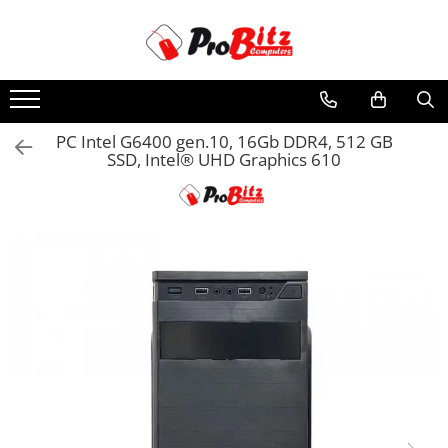
Toate Produsele
Laptopuri si accesorii
Laptopuri
PC Intel G6400 gen.10, 16Gb DDR4, 512 GB
SSD, Intel® UHD Graphics 610
Laptopuri Noi
Laptopuri Renew
Laptopuri Refurbished
Laptopuri Second-hand
Componente NOI Laptop
Memorii laptop
Hard Disk-uri laptop
Baterii laptop
Componente REFURBISHED Laptop
Hard Disk-uri Refurbished
Accesorii Laptop