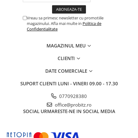
Drum
Imprimante de format mare
Vreau sa primesc newsletter cu promotiile
Imprimante Foto
magazinului. Afla mai multe in
Politica de
Confidentialitate
Imprimante Inkjet
Imprimante laser
MAGAZINUL MEU
Multifunctionale Inkjet
CLIENTI
Multifunctionale laser
Scannere
DATE COMERCIALE
Retelistica
SUPORT CLIENTI
LUNI - VINERI 09.00 - 17.30
Accesorii switch-uri
0770928380
Switch-uri
office@probitz.ro
Adaptoare PowerLAN
SOCIAL
URMARESTE-NE IN SOCIAL MEDIA
Alte accesorii retea
Access Points & Range Extendere
Placi de retea