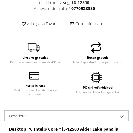
Cod Produs:
seg-16-12500
Ai nevoie de ajutor?
0770928380
Adauga la Favorite
Cere informatii
Livrare gratuita
Retur gratuit
Pentru comenzi mai mari de 499 lei
Ai la dispozitie 15 zile pentru retur
Plata in rate
PC-uri refurbished
Modalitati multiple de plata si
Cu pana la 36 de luni garantie
creditare
Descriere
Desktop PC Intel® Core™ i5-12500 Alder Lake pana la