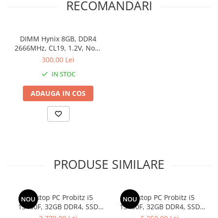
RECOMANDARI
DIMM Hynix 8GB, DDR4
2666MHz, CL19, 1.2V, Non-
ECC, bulk
300,00 Lei
IN STOC
ADAUGA IN COS
PRODUSE SIMILARE
Desktop PC Probitz i5
Desktop PC Probitz i5
NOU
NOU
13400F, 32GB DDR4, SSD
13400F, 32GB DDR4, SSD
512GB, RTX 2060 6GB
512GB, 1 TB HDD, RTX 3060