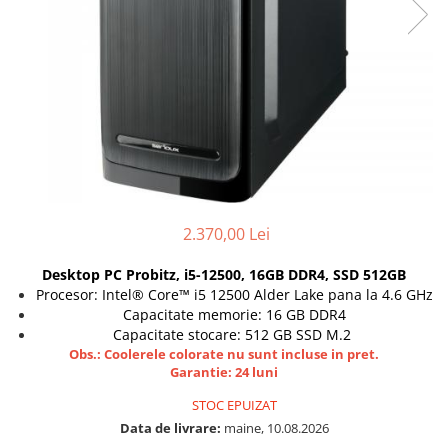
Genti Laptop
Coolere
Incarcatoare laptop
Surse PC
Incarcatoare laptop refurbished
Carcase
Standuri și Coolere Laptop
Placi de baza
Alte accesorii
Ventilatoare carcasa
Card reader
Componente Renew/Refurbished
Placi de baza REFURBISHED
Procesoare
2.370,00 Lei
Placi VIDEO
PC All-in-One
Desktop PC Probitz, i5-12500, 16GB DDR4, SSD 512GB
Calculatoare All-in-One NOI
Procesor: Intel® Core™ i5 12500 Alder Lake pana la 4.6 GHz
Capacitate memorie: 16 GB DDR4
All-in-One REFURBISHED
Capacitate stocare: 512 GB SSD M.2
Calculatoare All-in-One RENEW
Obs.: Coolerele colorate nu sunt incluse in pret.
Componente All-in-One
Garantie: 24 luni
STOC EPUIZAT
Data de livrare:
maine, 10.08.2026