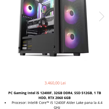
Genti Laptop
Coolere
Incarcatoare laptop
Surse PC
Incarcatoare laptop refurbished
Carcase
Standuri și Coolere Laptop
Placi de baza
Alte accesorii
Ventilatoare carcasa
Card reader
Componente Renew/Refurbished
Placi de baza REFURBISHED
Procesoare
Placi VIDEO
PC All-in-One
Calculatoare All-in-One NOI
All-in-One REFURBISHED
3.460,00 Lei
Calculatoare All-in-One RENEW
Componente All-in-One
PC Gaming Intel i5 12400F, 32GB DDR4, SSD 512GB, 1 TB
HDD, RTX 2060 6GB
Procesor: Intel® Core™ i5 12400F Alder Lake pana la 4.4
GHz