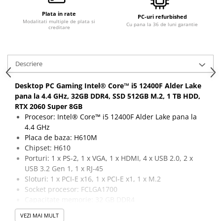
Plata in rate
PC-uri refurbished
Modalitati multiple de plata si
Cu pana la 36 de luni garantie
creditare
Descriere
Desktop PC Gaming Intel® Core™ i5 12400F Alder Lake
pana la 4.4 GHz, 32GB DDR4, SSD 512GB M.2, 1 TB HDD,
RTX 2060 Super 8GB
Procesor: Intel® Core™ i5 12400F Alder Lake pana la
4.4 GHz
Placa de baza: H610M
Chipset: H610
Porturi: 1 x PS-2, 1 x VGA, 1 x HDMI, 4 x USB 2.0, 2 x
USB 3.2 Gen 1, 1 x RJ-45
Sloturi: 1 x PCI-E x16, 1 x PCI-E x1, 1 x M.2
Socket procesor: FCLGA1700
Capacitate memorie: 32 GB DDR4
Capacitate stocare: 512 GB SSD M.2 + 1 TB HDD
VEZI MAI MULT
Placa video: RTX 2060, 6 GB, 192-bit, 1 x DVI, 1 x HDMI,