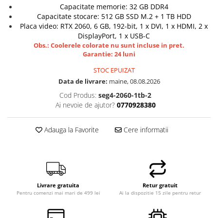
Capacitate memorie: 32 GB DDR4
Capacitate stocare: 512 GB SSD M.2 + 1 TB HDD
Placa video: RTX 2060, 6 GB, 192-bit, 1 x DVI, 1 x HDMI, 2 x
DisplayPort, 1 x USB-C
Obs.: Coolerele colorate nu sunt incluse in pret.
Garantie: 24 luni
STOC EPUIZAT
Data de livrare:
maine, 08.08.2026
Cod Produs:
seg4-2060-1tb-2
Ai nevoie de ajutor?
0770928380
Adauga la Favorite
Cere informatii
Livrare gratuita
Retur gratuit
Pentru comenzi mai mari de 499 lei
Ai la dispozitie 15 zile pentru retur