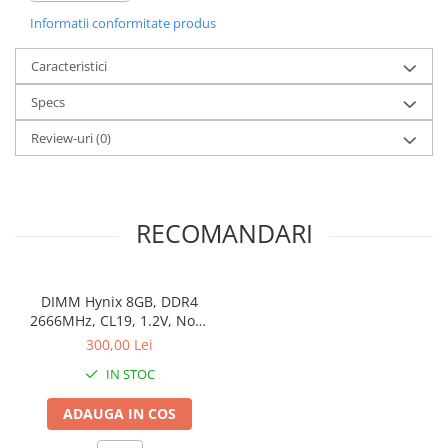
2 x DisplayPort, 1 x USB-C
Informatii conformitate produs
Caracteristici
Specs
Review-uri
(0)
RECOMANDARI
DIMM Hynix 8GB, DDR4
2666MHz, CL19, 1.2V, Non-
ECC, bulk
300,00 Lei
IN STOC
ADAUGA IN COS