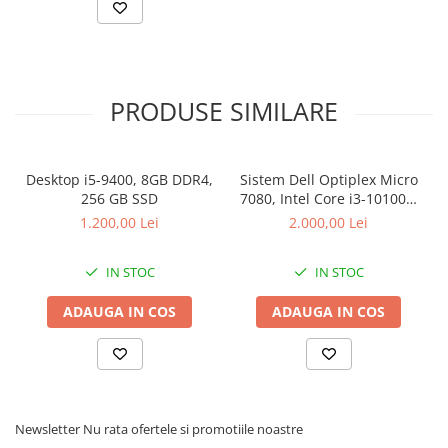
PRODUSE SIMILARE
Desktop i5-9400, 8GB DDR4,
Sistem Dell Optiplex Micro
256 GB SSD
7080, Intel Core i3-10100T,
16 GB RAM, 512 GB SSD,
1.200,00 Lei
2.000,00 Lei
Win 11 Pro
IN STOC
IN STOC
ADAUGA IN COS
ADAUGA IN COS
Newsletter
Nu rata ofertele si promotiile noastre