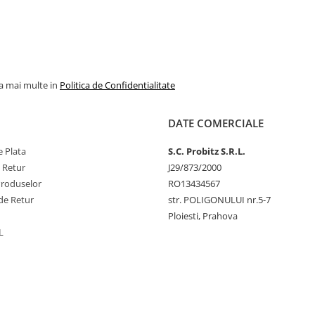
la mai multe in
Politica de Confidentialitate
DATE COMERCIALE
 Plata
S.C. Probitz S.R.L.
e Retur
J29/873/2000
Produselor
RO13434567
de Retur
str. POLIGONULUI nr.5-7
Ploiesti, Prahova
L