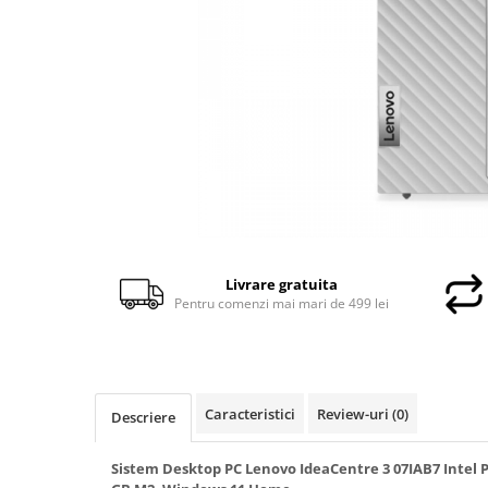
Docking stations
Genti Laptop
Incarcatoare laptop
Incarcatoare laptop refurbished
Standuri și Coolere Laptop
Alte accesorii
Card reader
PC, Componente & Software
Calculatoare
Calculatoare NOI
Livrare gratuita
Pentru comenzi mai mari de 499 lei
Calculatoare Mini NOI
Calculatoare SECOND-HAND
Calculatoare GAMING
Calculatoare REFURBISHED
Caracteristici
Review-uri
(0)
Descriere
Calculatoare RENEW
Calculatoare WORKSTATION
Sistem Desktop PC Lenovo IdeaCentre 3 07IAB7 Intel
Componente PC NOI