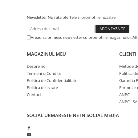
Calculatoare All-in-One RENEW
Componente All-in-One
Newsletter
Nu rata ofertele si promotiile noastre
Monitoare
Monitoare NOI
Vreau sa primesc newsletter cu promotiile magazinului. Af
Monitoare Refurbished
Monitoare Renew
MAGAZINUL MEU
CLIENTI
Monitoare Second-Hand
Despre noi
Metode de
Servere
Termeni si Conditii
Politica d
Hard Disk-uri SERVER
Politica de Confidentialitate
Garantia 
Accesorii server
Politica de livrare
Formular 
Contact
ANPC
Cabinete metalice
ANPC - SA
Carcase server
SOCIAL
URMARESTE-NE IN SOCIAL MEDIA
Memorii RAM Server
Procesoare server
Sisteme server