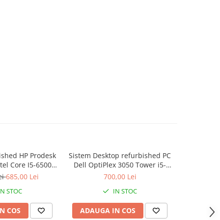
ished HP Prodesk
Sistem Desktop refurbished PC
Sistem R
tel Core I5-6500,
Dell OptiPlex 3050 Tower i5-
ESPRIMO
, SSD 256 GB
6500, 8Gb, 256GB SSD
G5500,
ei
685,00 Lei
700,00 Lei
Win
IN STOC
IN STOC
N COS
ADAUGA IN COS
ADAUG