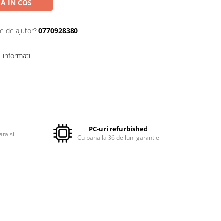
A IN COS
ie de ajutor?
0770928380
informatii
PC-uri refurbished
ata si
Cu pana la 36 de luni garantie