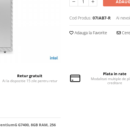
ADAUG
Cod Produs:
07IAB7-R
Ai nevo
Adauga la Favorite
Cere 
Plata in rate
Retur gratuit
Modalitati multiple de pl
Ai la dispozitie 15 zile pentru retur
creditare
 PentiumG G7400, 8GB RAM, 256