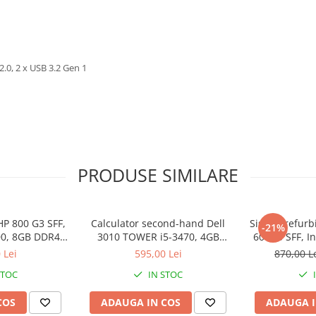
2.0, 2 x USB 3.2 Gen 1
PRODUSE SIMILARE
HP 800 G3 SFF,
Calculator second-hand Dell
Sistem refurb
-21%
600, 8GB DDR4,
3010 TOWER i5-3470, 4GB
600G3 SFF, In
 SSD
DDR3, 500GB HDD
8GB DDR4
 Lei
595,00 Lei
870,00 L
STOC
IN STOC
COS
ADAUGA IN COS
ADAUGA I