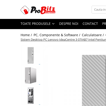
Toate Produsele
TOATE PRODUSELE
DESPRE NOI
CONTACT
P
Laptopuri si accesorii
Laptopuri
Home /
PC, Componente & Software /
Calculatoare /
Laptopuri Noi
Sistem Desktop PC Lenovo IdeaCentre 3 07IAB7 Intel Pent
Laptopuri Renew
Laptopuri Refurbished
Laptopuri Second-hand
Componente NOI Laptop
Memorii laptop
Hard Disk-uri laptop
Baterii laptop
Componente REFURBISHED Laptop
Hard Disk-uri Refurbished
Accesorii Laptop