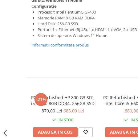
GB M2, Windows 11 Home
C
onfiguratie
Hard Disk-uri Desktop
Procesor: Intel PentiumG G7400
Memorii PC
Memorie RAM: 8
GB RAM DDR4
Procesoare
Hard Disk: 256
GB SSD
Porturi: 1 x Ethernet (RJ-45), 1 x HDMI, 1 x VGA, 2 x USB 
Placi video
Sistem de operare: Windows 11 Home
SSD
Informatii conformitate produs
Coolere
Surse PC
Carcase
Placi de baza
Ventilatoare carcasa
Componente Renew/Refurbished
Placi de baza REFURBISHED
PC Refurbished HP 800 G3 SFF,
PC Refurbished 
-21%
i5-6500, 8GB DDR4, 256GB SSD
Intel Core i5-6
Procesoare
256GB
870,00 Lei
685,00 Lei
880,00
Placi VIDEO
IN STOC
IN 
PC All-in-One
Calculatoare All-in-One NOI
ADAUGA IN COS
ADAUGA IN 
All-in-One REFURBISHED