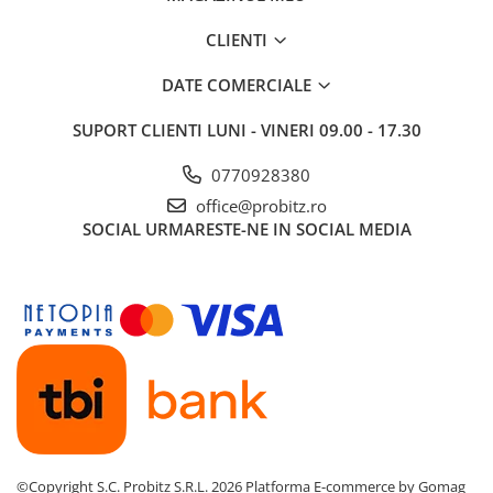
Routere Wireless
CLIENTI
Routere
DATE COMERCIALE
Media convertoare
NAS
SUPORT CLIENTI
LUNI - VINERI 09.00 - 17.30
Echipament firewall
0770928380
Cabluri retea
office@probitz.ro
SOCIAL
URMARESTE-NE IN SOCIAL MEDIA
Ceasuri inteligente
Telefoane si tablete
Tablete Grafice
Tablete NOI
©Copyright S.C. Probitz S.R.L. 2026
Platforma E-commerce by Gomag