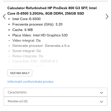
Calculatoare All-in-One RENEW
Calculator Refurbished HP ProDesk 800 G3 SFF, Intel
Componente All-in-One
Core i5-6500 3.20GHz, 8GB DDR4, 256GB SSD
Intel Core i5-6500
Monitoare
Frecventa procesor (GHz): 3.20
Monitoare NOI
Cache: 6 MB
Monitoare Refurbished
Placa Video: Intel HD Graphics 530
Video integrat: Da
Monitoare Renew
Generatie procesor: Generatia a 6-a
Monitoare Second-Hand
Sunet integrat: Da
Retea integrata: Da
Servere
Capacitate SSD : 256GB M.2
Hard Disk-uri SERVER
Memorie: 8Gb DDR4
Accesorii server
Carcasa: SFF/Desktop
VEZI MAI MULT
Porturi: 10x USB, 2x Audio, 2x Display Port, 1x RJ-45
Cabinete metalice
Informatii conformitate produs
Garantie 12 luni.
Carcase server
Caracteristici
Memorii RAM Server
Review-uri
(0)
Procesoare server
Sisteme server