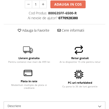
ADAUGA IN COS
Hard Disk-uri Desktop
Memorii PC
Cod Produs:
800G3SFF-6500-R
Ai nevoie de ajutor?
0770928380
Procesoare
Placi video
Adauga la Favorite
Cere informatii
SSD
Coolere
Surse PC
Carcase
Placi de baza
Livrare gratuita
Retur gratuit
Ventilatoare carcasa
Pentru comenzi mai mari de 499 lei
Ai la dispozitie 15 zile pentru retur
Componente Renew/Refurbished
Placi de baza REFURBISHED
Plata in rate
Procesoare
PC-uri refurbished
Modalitati multiple de plata si
Cu pana la 36 de luni garantie
creditare
Placi VIDEO
PC All-in-One
Calculatoare All-in-One NOI
Descriere
All-in-One REFURBISHED