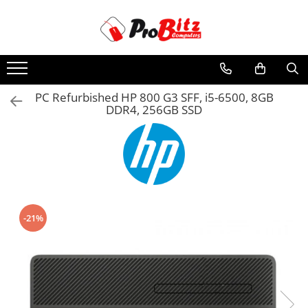
Toate Produsele
Laptopuri si accesorii
Laptopuri
PC Refurbished HP 800 G3 SFF, i5-6500, 8GB
DDR4, 256GB SSD
Laptopuri Noi
Laptopuri Renew
Laptopuri Refurbished
Laptopuri Second-hand
Componente NOI Laptop
Memorii laptop
-21%
Hard Disk-uri laptop
Baterii laptop
Componente REFURBISHED Laptop
Hard Disk-uri Refurbished
Accesorii Laptop