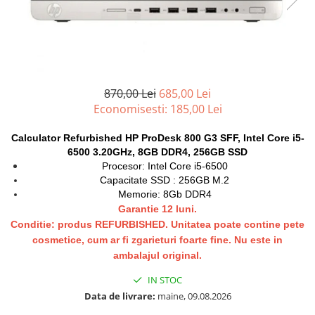
Docking stations
Genti Laptop
Incarcatoare laptop
Incarcatoare laptop refurbished
Standuri și Coolere Laptop
870,00 Lei
685,00 Lei
Alte accesorii
Economisesti:
185,00
Lei
Card reader
Calculator Refurbished HP ProDesk 800 G3 SFF, Intel Core i5-
PC, Componente & Software
6500 3.20GHz, 8GB DDR4, 256GB SSD
Calculatoare
Procesor: Intel Core i5-6500
Calculatoare NOI
Capacitate SSD : 256GB M.2
Memorie: 8Gb DDR4
Calculatoare Mini NOI
Garantie 12 luni.
Calculatoare SECOND-HAND
Conditie: produs REFURBISHED. Unitatea poate contine pete
Calculatoare GAMING
cosmetice, cum ar fi zgarieturi foarte fine. Nu este in
Calculatoare REFURBISHED
ambalajul original.
Calculatoare RENEW
IN STOC
Calculatoare WORKSTATION
Data de livrare:
maine, 09.08.2026
Componente PC NOI