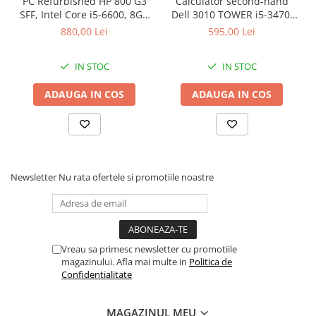
PC Refurbished HP 800 G3
Calculator second-hand
Drum
SFF, Intel Core i5-6600, 8GB
Dell 3010 TOWER i5-3470,
DDR4, 256GB SSD
4GB DDR3, 500GB HDD
Imprimante de format mare
880,00 Lei
595,00 Lei
Imprimante Foto
IN STOC
IN STOC
Imprimante Inkjet
ADAUGA IN COS
ADAUGA IN COS
Imprimante laser
Multifunctionale Inkjet
Multifunctionale laser
Scannere
Newsletter
Nu rata ofertele si promotiile noastre
Retelistica
Accesorii switch-uri
Switch-uri
Adaptoare PowerLAN
Vreau sa primesc newsletter cu promotiile
magazinului. Afla mai multe in
Politica de
Alte accesorii retea
Confidentialitate
Access Points & Range Extendere
Placi de retea
MAGAZINUL MEU