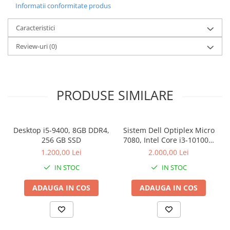
Informatii conformitate produs
Caracteristici
Review-uri
(0)
PRODUSE SIMILARE
Desktop i5-9400, 8GB DDR4,
Sistem Dell Optiplex Micro
256 GB SSD
7080, Intel Core i3-10100T,
16 GB RAM, 512 GB SSD,
1.200,00 Lei
2.000,00 Lei
Win 11 Pro
IN STOC
IN STOC
ADAUGA IN COS
ADAUGA IN COS