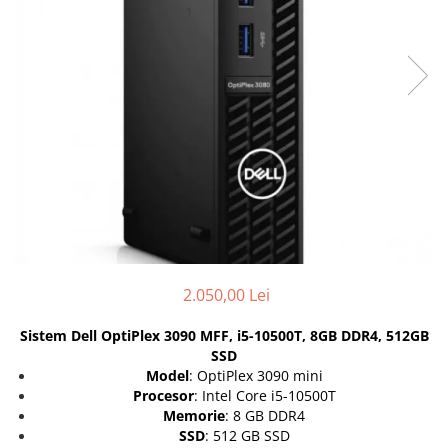
Genti Laptop
Coolere
Incarcatoare laptop
Surse PC
Incarcatoare laptop refurbished
Carcase
Standuri și Coolere Laptop
Placi de baza
Alte accesorii
Ventilatoare carcasa
Card reader
Componente Renew/Refurbished
Placi de baza REFURBISHED
Procesoare
Placi VIDEO
PC All-in-One
Calculatoare All-in-One NOI
2.050,00 Lei
All-in-One REFURBISHED
Sistem Dell OptiPlex 3090 MFF, i5-10500T, 8GB DDR4, 512GB
Calculatoare All-in-One RENEW
SSD
Componente All-in-One
Model
: OptiPlex 3090 mini
Procesor
: Intel Core i5-10500T
Memorie
: 8 GB DDR4
SSD
: 512 GB SSD