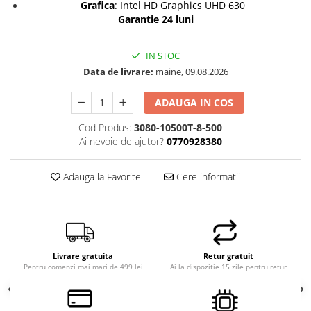
Grafica
: Intel HD Graphics UHD 630
Garantie 24 luni
IN STOC
Data de livrare:
maine, 09.08.2026
ADAUGA IN COS
Cod Produs:
3080-10500T-8-500
Ai nevoie de ajutor?
0770928380
Adauga la Favorite
Cere informatii
Livrare gratuita
Retur gratuit
Pentru comenzi mai mari de 499 lei
Ai la dispozitie 15 zile pentru retur