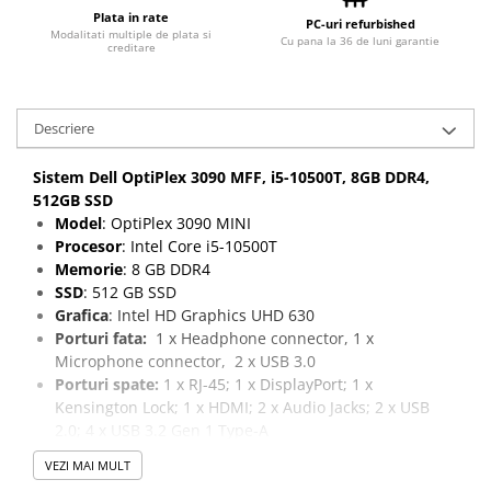
Plata in rate
PC-uri refurbished
Modalitati multiple de plata si
Cu pana la 36 de luni garantie
creditare
Descriere
Sistem Dell OptiPlex 3090 MFF, i5-10500T, 8GB DDR4,
512GB SSD
Model
: OptiPlex 3090 MINI
Procesor
: Intel Core i5-10500T
Memorie
: 8 GB DDR4
SSD
: 512 GB SSD
Grafica
: Intel HD Graphics UHD 630
Porturi fata:
1 x Headphone connector, 1 x
Microphone connector, 2 x USB 3.0
Porturi spate:
1 x RJ-45; 1 x DisplayPort; 1 x
Kensington Lock; 1 x HDMI; 2 x Audio Jacks; 2 x USB
2.0; 4 x USB 3.2 Gen 1 Type-A
VEZI MAI MULT