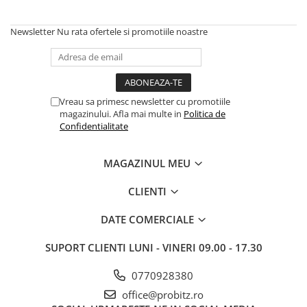
Docking stations
Genti Laptop
Newsletter
Nu rata ofertele si promotiile noastre
Incarcatoare laptop
Incarcatoare laptop refurbished
Standuri și Coolere Laptop
Alte accesorii
Vreau sa primesc newsletter cu promotiile
magazinului. Afla mai multe in
Politica de
Card reader
Confidentialitate
PC, Componente & Software
Calculatoare
MAGAZINUL MEU
Calculatoare NOI
CLIENTI
Calculatoare Mini NOI
Calculatoare SECOND-HAND
DATE COMERCIALE
Calculatoare GAMING
Calculatoare REFURBISHED
SUPORT CLIENTI
LUNI - VINERI 09.00 - 17.30
Calculatoare RENEW
0770928380
Calculatoare WORKSTATION
office@probitz.ro
Componente PC NOI