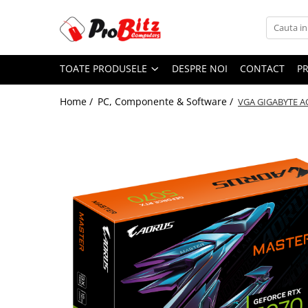
Toate Produsele
TOATE PRODUSELE
DESPRE NOI
CONTACT
P
Laptopuri si accesorii
Laptopuri
Home /
PC, Componente & Software /
VGA GIGABYTE A
Laptopuri Noi
Laptopuri Renew
Laptopuri Refurbished
Laptopuri Second-hand
Componente NOI Laptop
Memorii laptop
Hard Disk-uri laptop
Baterii laptop
Componente REFURBISHED Laptop
Hard Disk-uri Refurbished
Accesorii Laptop