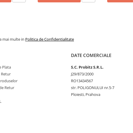
la mai multe in
Politica de Confidentialitate
DATE COMERCIALE
 Plata
S.C. Probitz S.R.L.
e Retur
J29/873/2000
Produselor
RO13434567
de Retur
str. POLIGONULUI nr.5-7
Ploiesti, Prahova
L