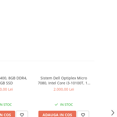
9400, 8GB DDR4,
Sistem Dell Optiplex Micro
DIMM Sa
 GB SSD
7080, Intel Core i3-10100T, 16
2666MHz, C
GB RAM, 512 GB SSD, Win 11
0,00 Lei
2.000,00 Lei
Pro
IN STOC
IN STOC
N COS
ADAUGA IN COS
ADAUG