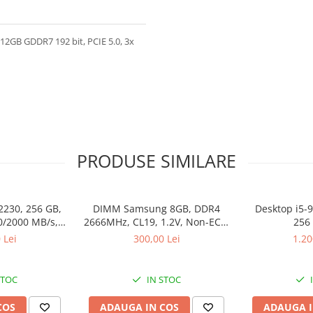
GB GDDR7 192 bit, PCIE 5.0, 3x
PRODUSE SIMILARE
2230, 256 GB,
DIMM Samsung 8GB, DDR4
Desktop i5-
0/2000 MB/s,
2666MHz, CL19, 1.2V, Non-ECC,
256
k
bulk
 Lei
300,00 Lei
1.20
STOC
IN STOC
COS
ADAUGA IN COS
ADAUGA I