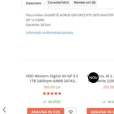
Caracteristici
Review-uri
(0)
Descriere
Hard Disk-uri Desktop
Memorii PC
Placa Video GIGABYTE AORUS GEFORCE RTX 5070 MASTER 12
Procesoare
DP 1x HDMI
Garantie: 36 luni
Placi video
SSD
Informatii conformitate produs
Coolere
Surse PC
Carcase
Placi de baza
Ventilatoare carcasa
Componente Renew/Refurbished
HDD Western Digital AV-GP 3.5
SSD Hynix, M.2 
NOU
Placi de baza REFURBISHED
1TB 5400rpm 64MB SATA3
read/write 220
(WD10EURX)
bul
Procesoare
360,00 Lei
250,00
Placi VIDEO
PC All-in-One
IN STOC
IN 
Calculatoare All-in-One NOI
ADAUGA IN COS
ADAUGA IN 
All-in-One REFURBISHED