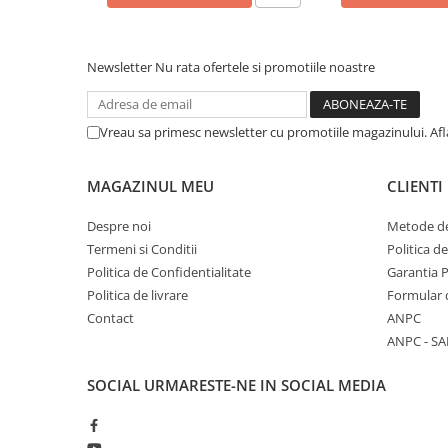
Calculatoare All-in-One RENEW
Componente All-in-One
Newsletter
Nu rata ofertele si promotiile noastre
Monitoare
Monitoare NOI
Vreau sa primesc newsletter cu promotiile magazinului. Af
Monitoare Refurbished
Monitoare Renew
MAGAZINUL MEU
CLIENTI
Monitoare Second-Hand
Despre noi
Metode de
Servere
Termeni si Conditii
Politica d
Hard Disk-uri SERVER
Politica de Confidentialitate
Garantia 
Accesorii server
Politica de livrare
Formular 
Cabinete metalice
Contact
ANPC
ANPC - SA
Carcase server
Memorii RAM Server
SOCIAL
URMARESTE-NE IN SOCIAL MEDIA
Procesoare server
Sisteme server