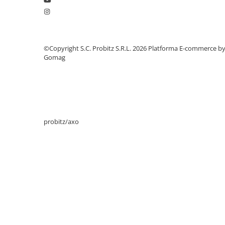
Stabilizatoare de tensiune
Periferice
Periferice PC
©Copyright S.C. Probitz S.R.L. 2026
Platforma E-commerce b
Hard Disk-uri & SSD-uri externe
Gomag
Tastaturi
Mouse
UPS-uri
Accesorii UPS-uri
probitz/axo
Statii GRAFICE
Statii GRAFICE NOI
Statii GRAFICE Refurbished
Imprimante&Consumabile
Tonere
Accesorii Printing
Cartuse cerneala