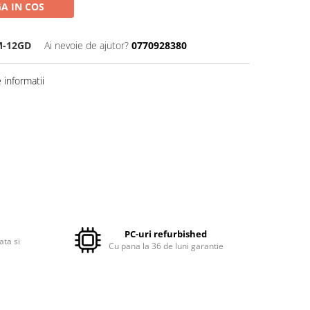
A IN COS
M-12GD
Ai nevoie de ajutor?
0770928380
informatii
PC-uri refurbished
ata si
Cu pana la 36 de luni garantie