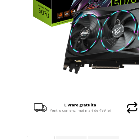
Docking stations
Genti Laptop
Incarcatoare laptop
Incarcatoare laptop refurbished
Standuri și Coolere Laptop
Alte accesorii
Card reader
PC, Componente & Software
Calculatoare
Calculatoare NOI
Calculatoare Mini NOI
Calculatoare SECOND-HAND
Calculatoare GAMING
Livrare gratuita
Pentru comenzi mai mari de 499 lei
Calculatoare REFURBISHED
Calculatoare RENEW
Calculatoare WORKSTATION
Componente PC NOI