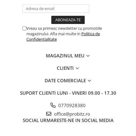
Drum
Imprimante de format mare
Imprimante Foto
Vreau sa primesc newsletter cu promotiile
Imprimante Inkjet
magazinului. Afla mai multe in
Politica de
Confidentialitate
Imprimante laser
Multifunctionale Inkjet
MAGAZINUL MEU
Multifunctionale laser
CLIENTI
Scannere
Retelistica
DATE COMERCIALE
Accesorii switch-uri
SUPORT CLIENTI
LUNI - VINERI 09.00 - 17.30
Switch-uri
Adaptoare PowerLAN
0770928380
office@probitz.ro
Alte accesorii retea
SOCIAL
URMARESTE-NE IN SOCIAL MEDIA
Access Points & Range Extendere
Placi de retea