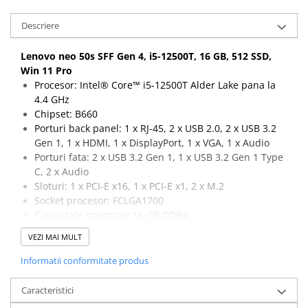
Calculatoare All-in-One RENEW
Descriere
Componente All-in-One
Monitoare
Lenovo neo 50s SFF Gen 4, i5-12500T, 16 GB, 512 SSD,
Win 11 Pro
Monitoare NOI
Procesor: Intel® Core™ i5-12500T Alder Lake pana la
Monitoare Refurbished
4.4 GHz
Monitoare Renew
Chipset: B660
Porturi back panel: 1 x RJ-45, 2 x USB 2.0, 2 x USB 3.2
Monitoare Second-Hand
Gen 1, 1 x HDMI, 1 x DisplayPort, 1 x VGA, 1 x Audio
Servere
Porturi fata: 2 x USB 3.2 Gen 1, 1 x USB 3.2 Gen 1 Type
C, 2 x Audio
Hard Disk-uri SERVER
Sloturi: 1 x PCI-E x16, 1 x PCI-E x1, 2 x M.2
Accesorii server
Socket procesor: FCLGA1700
Capacitate memorie: 16 GB DDR4
Cabinete metalice
Capacitate stocare: 512 GB SSD M.2
Carcase server
VEZI MAI MULT
Sistem de operare: Windows 11 Pro
Memorii RAM Server
Informatii conformitate produs
Procesoare server
Caracteristici
Sisteme server