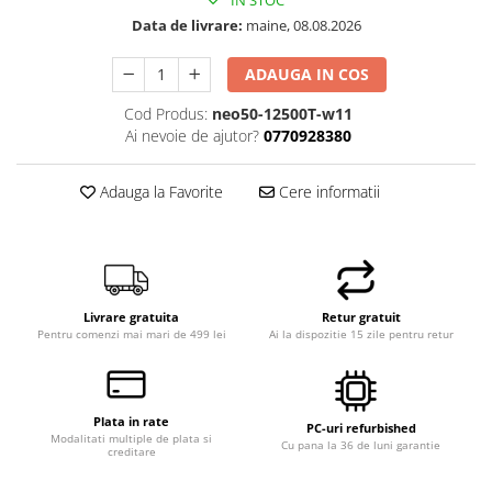
IN STOC
Hard Disk-uri Desktop
Data de livrare:
maine, 08.08.2026
Memorii PC
ADAUGA IN COS
Procesoare
Placi video
Cod Produs:
neo50-12500T-w11
Ai nevoie de ajutor?
0770928380
SSD
Coolere
Adauga la Favorite
Cere informatii
Surse PC
Carcase
Placi de baza
Ventilatoare carcasa
Componente Renew/Refurbished
Livrare gratuita
Retur gratuit
Pentru comenzi mai mari de 499 lei
Ai la dispozitie 15 zile pentru retur
Placi de baza REFURBISHED
Procesoare
Placi VIDEO
Plata in rate
PC All-in-One
PC-uri refurbished
Modalitati multiple de plata si
Cu pana la 36 de luni garantie
creditare
Calculatoare All-in-One NOI
All-in-One REFURBISHED