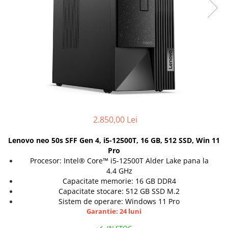
Docking stations
Genti Laptop
Incarcatoare laptop
Incarcatoare laptop refurbished
Standuri și Coolere Laptop
Alte accesorii
Card reader
PC, Componente & Software
Calculatoare
2.850,00 Lei
Calculatoare NOI
Lenovo neo 50s SFF Gen 4, i5-12500T, 16 GB, 512 SSD, Win 11
Calculatoare Mini NOI
Pro
Calculatoare SECOND-HAND
Procesor: Intel® Core™ i5-12500T Alder Lake pana la
Calculatoare GAMING
4.4 GHz
Capacitate memorie: 16 GB DDR4
Calculatoare REFURBISHED
Capacitate stocare: 512 GB SSD M.2
Calculatoare RENEW
Sistem de operare: Windows 11 Pro
Calculatoare WORKSTATION
Garantie: 24 luni
Componente PC NOI