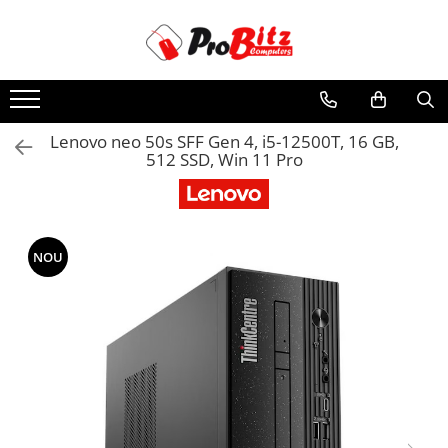
Toate Produsele
Laptopuri si accesorii
Laptopuri
Lenovo neo 50s SFF Gen 4, i5-12500T, 16 GB,
512 SSD, Win 11 Pro
Laptopuri Noi
Laptopuri Renew
Laptopuri Refurbished
Laptopuri Second-hand
NOU
Componente NOI Laptop
Memorii laptop
Hard Disk-uri laptop
Baterii laptop
Componente REFURBISHED Laptop
Hard Disk-uri Refurbished
Accesorii Laptop