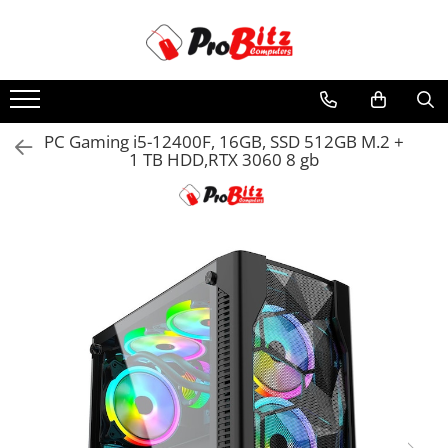
Toate Produsele
Laptopuri si accesorii
Laptopuri
PC Gaming i5-12400F, 16GB, SSD 512GB M.2 +
1 TB HDD,RTX 3060 8 gb
Laptopuri Noi
Laptopuri Renew
Laptopuri Refurbished
Laptopuri Second-hand
Componente NOI Laptop
Memorii laptop
Hard Disk-uri laptop
Baterii laptop
Componente REFURBISHED Laptop
Hard Disk-uri Refurbished
Accesorii Laptop