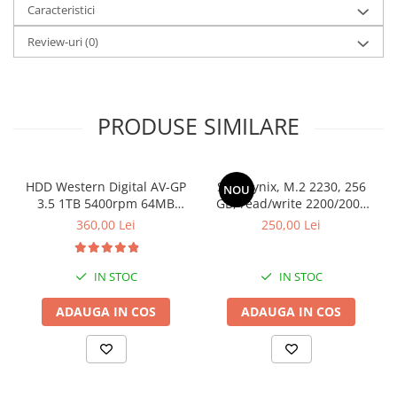
Caracteristici
Stabilizatoare de tensiune
Review-uri
(0)
Periferice
Periferice PC
Hard Disk-uri & SSD-uri externe
PRODUSE SIMILARE
Tastaturi
Mouse
UPS-uri
HDD Western Digital AV-GP
SSD Hynix, M.2 2230, 256
NOU
Accesorii UPS-uri
3.5 1TB 5400rpm 64MB
GB, read/write 2200/2000
SATA3 (WD10EURX)
MB/s, bulk
Statii GRAFICE
360,00 Lei
250,00 Lei
Statii GRAFICE NOI
Statii GRAFICE Refurbished
IN STOC
IN STOC
Imprimante&Consumabile
ADAUGA IN COS
ADAUGA IN COS
Tonere
Accesorii Printing
Cartuse cerneala