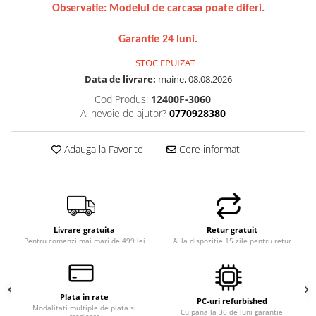
Observatie: Modelul de carcasa poate diferi.
Hard Disk-uri Desktop
Memorii PC
Garantie 24 luni.
Procesoare
STOC EPUIZAT
Placi video
Data de livrare:
maine, 08.08.2026
SSD
Cod Produs:
12400F-3060
Coolere
Ai nevoie de ajutor?
0770928380
Surse PC
Carcase
Adauga la Favorite
Cere informatii
Placi de baza
Ventilatoare carcasa
Componente Renew/Refurbished
Placi de baza REFURBISHED
Livrare gratuita
Retur gratuit
Procesoare
Pentru comenzi mai mari de 499 lei
Ai la dispozitie 15 zile pentru retur
Placi VIDEO
PC All-in-One
Calculatoare All-in-One NOI
Plata in rate
PC-uri refurbished
Modalitati multiple de plata si
Cu pana la 36 de luni garantie
All-in-One REFURBISHED
creditare