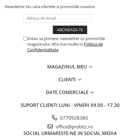
Drum
Newsletter
Nu rata ofertele si promotiile noastre
Imprimante de format mare
Imprimante Foto
Imprimante Inkjet
Vreau sa primesc newsletter cu promotiile
Imprimante laser
magazinului. Afla mai multe in
Politica de
Confidentialitate
Multifunctionale Inkjet
Multifunctionale laser
MAGAZINUL MEU
Scannere
CLIENTI
Retelistica
Accesorii switch-uri
DATE COMERCIALE
Switch-uri
SUPORT CLIENTI
LUNI - VINERI 09.00 - 17.30
Adaptoare PowerLAN
0770928380
Alte accesorii retea
office@probitz.ro
Access Points & Range Extendere
SOCIAL
URMARESTE-NE IN SOCIAL MEDIA
Placi de retea