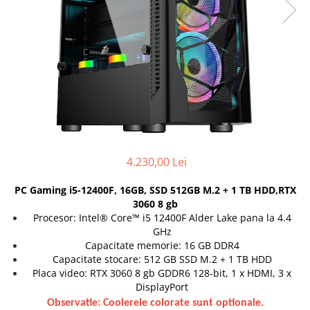
Docking stations
Genti Laptop
Incarcatoare laptop
Incarcatoare laptop refurbished
Standuri și Coolere Laptop
Alte accesorii
Card reader
PC, Componente & Software
Calculatoare
4.230,00 Lei
Calculatoare NOI
PC Gaming i5-12400F, 16GB, SSD 512GB M.2 + 1 TB HDD,RTX
Calculatoare Mini NOI
3060 8 gb
Calculatoare SECOND-HAND
Procesor: Intel® Core™ i5 12400F Alder Lake pana la 4.4
GHz
Calculatoare GAMING
Capacitate memorie: 16 GB DDR4
Calculatoare REFURBISHED
Capacitate stocare: 512 GB SSD M.2 + 1 TB HDD
Calculatoare RENEW
Placa video: RTX 3060 8 gb GDDR6 128-bit, 1 x HDMI, 3 x
Calculatoare WORKSTATION
DisplayPort
Componente PC NOI
Observatie: Coolerele colorate sunt optionale.