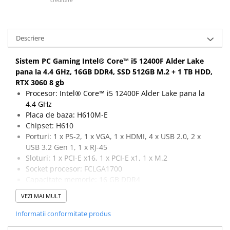
Calculatoare All-in-One RENEW
Componente All-in-One
Descriere
Monitoare
Monitoare NOI
Sistem PC Gaming Intel® Core™ i5 12400F Alder Lake
Monitoare Refurbished
pana la 4.4 GHz, 16GB DDR4, SSD 512GB M.2 + 1 TB HDD,
RTX 3060 8 gb
Monitoare Renew
Procesor: Intel® Core™ i5 12400F Alder Lake pana la
Monitoare Second-Hand
4.4 GHz
Placa de baza: H610M-E
Servere
Chipset: H610
Hard Disk-uri SERVER
Porturi: 1 x PS-2, 1 x VGA, 1 x HDMI, 4 x USB 2.0, 2 x
Accesorii server
USB 3.2 Gen 1, 1 x RJ-45
Sloturi: 1 x PCI-E x16, 1 x PCI-E x1, 1 x M.2
Cabinete metalice
Socket procesor: FCLGA1700
Carcase server
Capacitate memorie: 16 GB DDR4
Capacitate stocare: 512 GB SSD M.2 + 1 TB HDD
Memorii RAM Server
VEZI MAI MULT
Placa video: RTX 3060 8 gb GDDR6 128-bit, 1 x HDMI, 3
Procesoare server
x DisplayPort
Informatii conformitate produs
Garantie 24 luni
Sisteme server