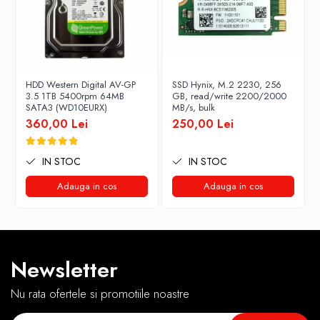
HDD Western Digital AV-GP
SSD Hynix, M.2 2230, 256
3.5 1TB 5400rpm 64MB
GB, read/write 2200/2000
SATA3 (WD10EURX)
MB/s, bulk
360,00 Lei
250,00 Lei
IN STOC
IN STOC
Adauga in cos
Adauga in cos
Newsletter
Nu rata ofertele si promotiile noastre