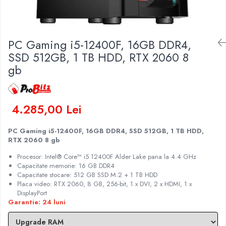
Genti Laptop
Coolere
Incarcatoare laptop
Surse PC
Incarcatoare laptop refurbished
Carcase
PC Gaming i5-12400F, 16GB DDR4,
Standuri și Coolere Laptop
Placi de baza
SSD 512GB, 1 TB HDD, RTX 2060 8
Alte accesorii
Ventilatoare carcasa
gb
Card reader
Componente Renew/Refurbished
Placi de baza REFURBISHED
4.285,00 Lei
Procesoare
Placi VIDEO
PC Gaming i5-12400F, 16GB DDR4, SSD 512GB, 1 TB HDD,
PC All-in-One
RTX 2060 8 gb
Calculatoare All-in-One NOI
Procesor: Intel® Core™ i5 12400F Alder Lake pana la 4.4 GHz
All-in-One REFURBISHED
Capacitate memorie: 16 GB DDR4
Calculatoare All-in-One RENEW
Capacitate stocare: 512 GB SSD M.2 + 1 TB HDD
Placa video: RTX 2060, 8 GB, 256-bit, 1 x DVI, 2 x HDMI, 1 x
Componente All-in-One
DisplayPort
Garantie: 24 luni