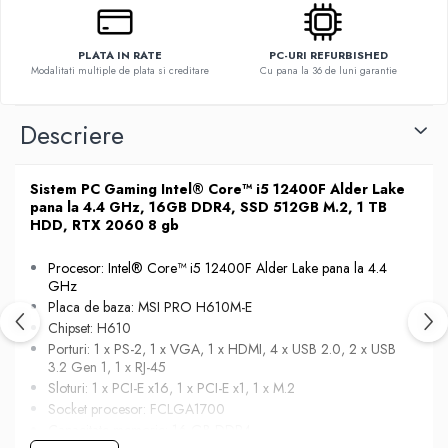
PLATA IN RATE
PC-URI REFURBISHED
Modalitati multiple de plata si creditare
Cu pana la 36 de luni garantie
Descriere
Sistem PC Gaming Intel® Core™ i5 12400F Alder Lake
pana la 4.4 GHz, 16GB DDR4, SSD 512GB M.2, 1 TB
HDD, RTX 2060 8 gb
Procesor: Intel® Core™ i5 12400F Alder Lake pana la 4.4
GHz
Placa de baza: MSI PRO H610M-E
Chipset: H610
Porturi: 1 x PS-2, 1 x VGA, 1 x HDMI, 4 x USB 2.0, 2 x USB
3.2 Gen 1, 1 x RJ-45
Sloturi: 1 x PCI-E x16, 1 x PCI-E x1, 1 x M.2
Socket procesor: FCLGA1700
Capacitate memorie: 16 GB DDR4