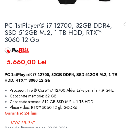
Genti Laptop
Coolere
Incarcatoare laptop
Surse PC
Incarcatoare laptop refurbished
Carcase
PC 1stPlayer® i7 12700, 32GB DDR4,
Standuri și Coolere Laptop
Placi de baza
SSD 512GB M.2, 1 TB HDD, RTX™
Alte accesorii
Ventilatoare carcasa
3060 12 Gb
Card reader
Componente Renew/Refurbished
Placi de baza REFURBISHED
5.660,00 Lei
Procesoare
Placi VIDEO
PC 1stPlayer® i7 12700, 32GB DDR4, SSD 512GB M.2, 1 TB
PC All-in-One
HDD, RTX™ 3060 12 Gb
Calculatoare All-in-One NOI
Procesor: Intel® Core™ i7 12700 Alder Lake pana la 4.9 GHz
All-in-One REFURBISHED
Capacitate memorie: 32 GB
Calculatoare All-in-One RENEW
Capacitate stocare: 512 GB SSD M.2 + 1 TB HDD
Componente All-in-One
Placa video: RTX™ 3060 12 gb GDDR6
Garantie: 24 luni
STOC EPUIZAT
Data de livrare:
maine, 09.08.2026