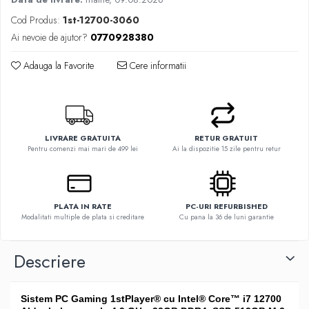
Cod Produs:
1st-12700-3060
Ai nevoie de ajutor?
0770928380
Adauga la Favorite
Cere informatii
LIVRARE GRATUITA
RETUR GRATUIT
Pentru comenzi mai mari de 499 lei
Ai la dispozitie 15 zile pentru retur
PLATA IN RATE
PC-URI REFURBISHED
Modalitati multiple de plata si creditare
Cu pana la 36 de luni garantie
Descriere
Sistem PC Gaming 1stPlayer® cu Intel® Core™ i7 12700