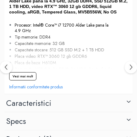
Alder Lake pana la 4.9 GHz, 32GB DDR4, SSD 512GB M.2,
1 TB HDD, video RTX™ 3060 12 gb GDDR6, liquid
cooling, aRGB, Tempered Glass, MV5B556W, No OS
Procesor: Intel® Core™ i7 12700 Alder Lake pana la
4.9 GHz
Tip memorie: DDR4
Capacitate memorie: 32 GB
Capacitate stocare: 512 GB SSD M.2 + 1 TB HDD
Placa video: RTX™ 3060 12 gb GDDR6
Placa de baza: H610M
Porturi: 2 x USB 2.0, 1 x PS/2, 1 x VGA, 3 x Audio, 1 x
HDMI, 1 x RJ-45, 2 x USB 3.2 gen 1
Vezi mai mult
Sloturi: 1 x M.2, 1 x PCI-E x16, 1 x PCI-E x1
Informatii conformitate produs
Socket procesor: FCLGA1700
Garantie: 24 luni
Caracteristici
Specs