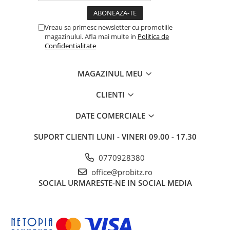
Drum
Imprimante de format mare
Vreau sa primesc newsletter cu promotiile
magazinului. Afla mai multe in
Politica de
Imprimante Foto
Confidentialitate
Imprimante Inkjet
Imprimante laser
MAGAZINUL MEU
Multifunctionale Inkjet
CLIENTI
Multifunctionale laser
DATE COMERCIALE
Scannere
Retelistica
SUPORT CLIENTI
LUNI - VINERI 09.00 - 17.30
Accesorii switch-uri
0770928380
Switch-uri
office@probitz.ro
Adaptoare PowerLAN
SOCIAL
URMARESTE-NE IN SOCIAL MEDIA
Alte accesorii retea
Access Points & Range Extendere
Placi de retea