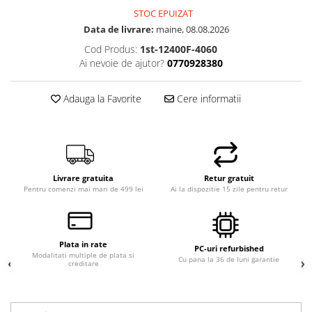
STOC EPUIZAT
Hard Disk-uri Desktop
Data de livrare:
maine, 08.08.2026
Memorii PC
Cod Produs:
1st-12400F-4060
Procesoare
Ai nevoie de ajutor?
0770928380
Placi video
SSD
Adauga la Favorite
Cere informatii
Coolere
Surse PC
Carcase
Placi de baza
Ventilatoare carcasa
Livrare gratuita
Retur gratuit
Pentru comenzi mai mari de 499 lei
Ai la dispozitie 15 zile pentru retur
Componente Renew/Refurbished
Placi de baza REFURBISHED
Procesoare
Plata in rate
PC-uri refurbished
Placi VIDEO
Modalitati multiple de plata si
Cu pana la 36 de luni garantie
creditare
PC All-in-One
Calculatoare All-in-One NOI
All-in-One REFURBISHED