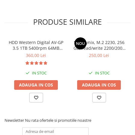
Stabilizatoare de tensiune
Periferice
PRODUSE SIMILARE
Periferice PC
Hard Disk-uri & SSD-uri externe
Tastaturi
HDD Western Digital AV-GP
SSD Hynix, M.2 2230, 256
NOU
3.5 1TB 5400rpm 64MB
GB, read/write 2200/2000
Mouse
SATA3 (WD10EURX)
MB/s, bulk
360,00 Lei
250,00 Lei
UPS-uri
Accesorii UPS-uri
IN STOC
IN STOC
Statii GRAFICE
Statii GRAFICE NOI
ADAUGA IN COS
ADAUGA IN COS
Statii GRAFICE Refurbished
Imprimante&Consumabile
Tonere
Accesorii Printing
Newsletter
Nu rata ofertele si promotiile noastre
Cartuse cerneala