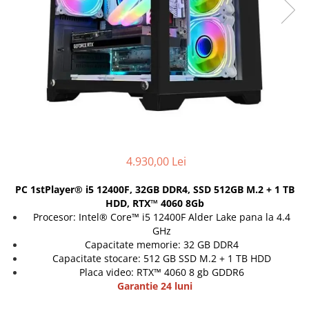
Docking stations
Genti Laptop
Incarcatoare laptop
Incarcatoare laptop refurbished
Standuri și Coolere Laptop
Alte accesorii
Card reader
PC, Componente & Software
Calculatoare
4.930,00 Lei
Calculatoare NOI
PC 1stPlayer® i5 12400F, 32GB DDR4, SSD 512GB M.2 + 1 TB
Calculatoare Mini NOI
HDD, RTX™ 4060 8Gb
Calculatoare SECOND-HAND
Procesor: Intel® Core™ i5 12400F Alder Lake pana la 4.4
GHz
Calculatoare GAMING
Capacitate memorie: 32 GB DDR4
Calculatoare REFURBISHED
Capacitate stocare: 512 GB SSD M.2 + 1 TB HDD
Calculatoare RENEW
Placa video: RTX™ 4060 8 gb GDDR6
Calculatoare WORKSTATION
Garantie 24 luni
Componente PC NOI