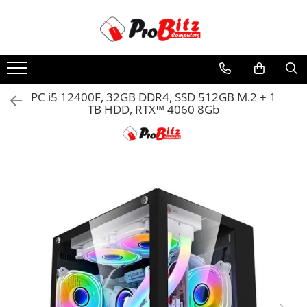
Toate Produsele
Laptopuri si accesorii
Laptopuri
PC i5 12400F, 32GB DDR4, SSD 512GB M.2 + 1
TB HDD, RTX™ 4060 8Gb
Laptopuri Noi
Laptopuri Renew
Laptopuri Refurbished
Laptopuri Second-hand
Componente NOI Laptop
Memorii laptop
Hard Disk-uri laptop
Baterii laptop
Componente REFURBISHED Laptop
Hard Disk-uri Refurbished
Accesorii Laptop