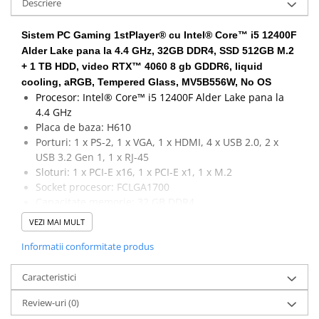
Descriere
Calculatoare All-in-One RENEW
Sistem PC Gaming 1stPlayer® cu Intel® Core™ i5 12400F
Componente All-in-One
Alder Lake pana la 4.4 GHz, 32GB DDR4, SSD 512GB M.2
Monitoare
+ 1 TB HDD, video RTX™ 4060 8 gb GDDR6, liquid
Monitoare NOI
cooling, aRGB, Tempered Glass, MV5B556W, No OS
Monitoare Refurbished
Procesor: Intel® Core™ i5 12400F Alder Lake pana la
4.4 GHz
Monitoare Renew
Placa de baza: H610
Monitoare Second-Hand
Porturi: 1 x PS-2, 1 x VGA, 1 x HDMI, 4 x USB 2.0, 2 x
USB 3.2 Gen 1, 1 x RJ-45
Servere
Sloturi: 1 x PCI-E x16, 1 x PCI-E x1, 1 x M.2
Hard Disk-uri SERVER
Socket procesor: FCLGA1700
Capacitate memorie: 32 GB DDR4
Accesorii server
Capacitate stocare: 512 GB SSD M.2 + 1 TB HDD
VEZI MAI MULT
Cabinete metalice
Placa video: RTX™ 4060 8 gb GDDR6
Informatii conformitate produs
Carcase server
Memorii RAM Server
Caracteristici
Procesoare server
Review-uri
(0)
Sisteme server