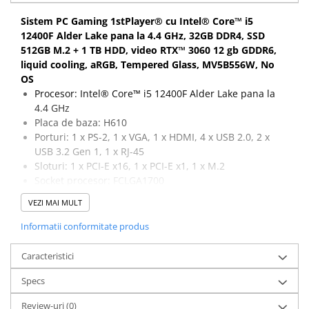
Calculatoare All-in-One RENEW
Sistem PC Gaming 1stPlayer® cu Intel® Core™ i5
12400F Alder Lake pana la 4.4 GHz, 32GB DDR4, SSD
Componente All-in-One
512GB M.2 + 1 TB HDD, video RTX™ 3060 12 gb GDDR6,
Monitoare
liquid cooling, aRGB, Tempered Glass, MV5B556W, No
Monitoare NOI
OS
Monitoare Refurbished
Procesor: Intel® Core™ i5 12400F Alder Lake pana la
4.4 GHz
Monitoare Renew
Placa de baza: H610
Monitoare Second-Hand
Porturi: 1 x PS-2, 1 x VGA, 1 x HDMI, 4 x USB 2.0, 2 x
USB 3.2 Gen 1, 1 x RJ-45
Servere
Sloturi: 1 x PCI-E x16, 1 x PCI-E x1, 1 x M.2
Hard Disk-uri SERVER
Socket procesor: FCLGA1700
Capacitate memorie: 32 GB DDR4
Accesorii server
VEZI MAI MULT
Capacitate stocare: 512 GB SSD M.2 + 1 TB HDD
Cabinete metalice
Placa video: RTX™ 3060 12 gb GDDR6
Informatii conformitate produs
Carcase server
Caracteristici
Memorii RAM Server
Specs
Procesoare server
Sisteme server
Review-uri
(0)