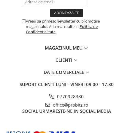
Drum
Imprimante de format mare
Vreau sa primesc newsletter cu promotiile
Imprimante Foto
magazinului. Afla mai multe in
Politica de
Imprimante Inkjet
Confidentialitate
Imprimante laser
MAGAZINUL MEU
Multifunctionale Inkjet
Multifunctionale laser
CLIENTI
Scannere
DATE COMERCIALE
Retelistica
SUPORT CLIENTI
LUNI - VINERI 09.00 - 17.30
Accesorii switch-uri
Switch-uri
0770928380
Adaptoare PowerLAN
office@probitz.ro
SOCIAL
URMARESTE-NE IN SOCIAL MEDIA
Alte accesorii retea
Access Points & Range Extendere
Placi de retea