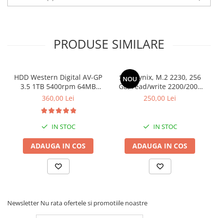
Stabilizatoare de tensiune
Periferice
Periferice PC
PRODUSE SIMILARE
Hard Disk-uri & SSD-uri externe
Tastaturi
HDD Western Digital AV-GP
SSD Hynix, M.2 2230, 256
NOU
Mouse
3.5 1TB 5400rpm 64MB
GB, read/write 2200/2000
UPS-uri
SATA3 (WD10EURX)
MB/s, bulk
360,00 Lei
250,00 Lei
Accesorii UPS-uri
Statii GRAFICE
IN STOC
IN STOC
Statii GRAFICE NOI
ADAUGA IN COS
ADAUGA IN COS
Statii GRAFICE Refurbished
Imprimante&Consumabile
Tonere
Accesorii Printing
Newsletter
Nu rata ofertele si promotiile noastre
Cartuse cerneala