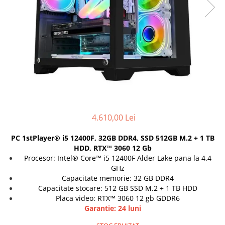
Docking stations
Genti Laptop
Incarcatoare laptop
Incarcatoare laptop refurbished
Standuri și Coolere Laptop
Alte accesorii
Card reader
PC, Componente & Software
Calculatoare
4.610,00 Lei
Calculatoare NOI
PC 1stPlayer® i5 12400F, 32GB DDR4, SSD 512GB M.2 + 1 TB
Calculatoare Mini NOI
HDD, RTX™ 3060 12 Gb
Calculatoare SECOND-HAND
Procesor: Intel® Core™ i5 12400F Alder Lake pana la 4.4
GHz
Calculatoare GAMING
Capacitate memorie: 32 GB DDR4
Calculatoare REFURBISHED
Capacitate stocare: 512 GB SSD M.2 + 1 TB HDD
Calculatoare RENEW
Placa video: RTX™ 3060 12 gb GDDR6
Calculatoare WORKSTATION
Garantie: 24 luni
Componente PC NOI