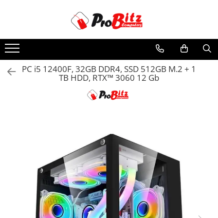
Toate Produsele
Laptopuri si accesorii
Laptopuri
PC i5 12400F, 32GB DDR4, SSD 512GB M.2 + 1
TB HDD, RTX™ 3060 12 Gb
Laptopuri Noi
Laptopuri Renew
Laptopuri Refurbished
Laptopuri Second-hand
Componente NOI Laptop
Memorii laptop
Hard Disk-uri laptop
Baterii laptop
Componente REFURBISHED Laptop
Hard Disk-uri Refurbished
Accesorii Laptop