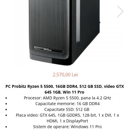
Genti Laptop
Coolere
Incarcatoare laptop
Surse PC
Incarcatoare laptop refurbished
Carcase
Standuri și Coolere Laptop
Placi de baza
Alte accesorii
Ventilatoare carcasa
Card reader
Componente Renew/Refurbished
Placi de baza REFURBISHED
Procesoare
Placi VIDEO
2.570,00 Lei
PC All-in-One
Calculatoare All-in-One NOI
PC Probitz Ryzen 5 5500, 16GB DDR4, 512 GB SSD, video GTX
645 1GB, Win 11 Pro
All-in-One REFURBISHED
Procesor: AMD Ryzen 5 5500, pana la 4.2 GHz
Calculatoare All-in-One RENEW
Capacitate memorie: 16 GB DDR4
Componente All-in-One
Capacitate SSD: 512 GB
Placa video: GTX 645, 1GB GDDR5, 128-bit, 1 x DVI, 1 x
HDMI, 1 x DisplayPort
Sistem de operare: Windows 11 Pro