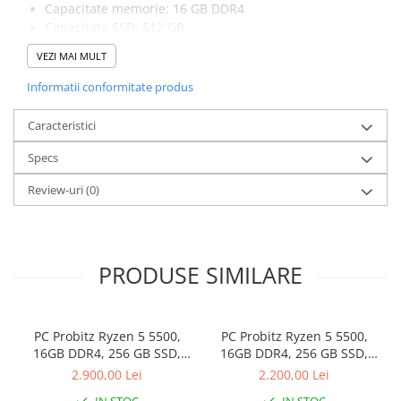
Capacitate memorie: 16 GB DDR4
Capacitate SSD: 512 GB
Placa video: GTX 645, 1GB GDDR5, 128-bit, 1 x DVI, 1 x
VEZI MAI MULT
HDMI, 1 x DisplayPort
Sistem de operare: Windows 11 Pro
Informatii conformitate produs
Caracteristici
Specs
Review-uri
(0)
PRODUSE SIMILARE
PC Probitz Ryzen 5 5500,
PC Probitz Ryzen 5 5500,
16GB DDR4, 256 GB SSD,
16GB DDR4, 256 GB SSD,
video GTX 1050 Ti 4GB, Win
video GTX 645 1GB
2.900,00 Lei
2.200,00 Lei
11 Pro
IN STOC
IN STOC