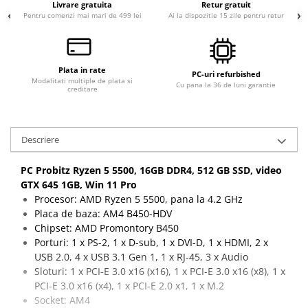
Livrare gratuita
Retur gratuit
Pentru comenzi mai mari de 499 lei
Ai la dispozitie 15 zile pentru retur
Plata in rate
PC-uri refurbished
Modalitati multiple de plata si
Cu pana la 36 de luni garantie
creditare
Descriere
PC Probitz Ryzen 5 5500, 16GB DDR4, 512 GB SSD, video
GTX 645 1GB, Win 11 Pro
Procesor: AMD Ryzen 5 5500, pana la 4.2 GHz
Placa de baza: AM4 B450-HDV
Chipset: AMD Promontory B450
Porturi: 1 x PS-2, 1 x D-sub, 1 x DVI-D, 1 x HDMI, 2 x
USB 2.0, 4 x USB 3.1 Gen 1, 1 x RJ-45, 3 x Audio
Sloturi: 1 x PCI-E 3.0 x16 (x16), 1 x PCI-E 3.0 x16 (x8), 1 x
PCI-E 3.0 x16 (x4), 1 x PCI-E 2.0 x1, 1 x M.2
Socket: AM4