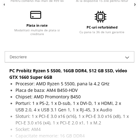
Pentru comenzi mai mari de 499 lei
Ai la dispozitie 15 zile pentru retur
Plata in rate
PC-uri refurbished
Modalitati multiple de plata si
Cu pana la 36 de luni garantie
creditare
Descriere
PC Probitz Ryzen 5 5500, 16GB DDR4, 512 GB SSD, video
GTX 1660 Super 6GB
Procesor: AMD Ryzen 5 5500, pana la 4.2 GHz
Placa de baza: AM4 B450-HDV
Chipset: AMD Promontory B450
Porturi: 1 x PS-2, 1 x D-sub, 1 x DVI-D, 1 x HDMI, 2 x
USB 2.0, 4 x USB 3.1 Gen 1, 1 x RJ-45, 3 x Audio
Sloturi: 1 x PCI-E 3.0 x16 (x16), 1 x PCI-E 3.0 x16 (x8), 1 x
PCI-E 3.0 x16 (x4), 1 x PCI-E 2.0 x1, 1 x M.2
Socket: AM4
Capacitate memorie: 16 GB DDR4