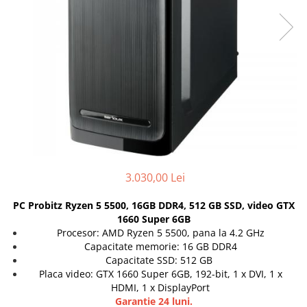
Incarcatoare laptop
Coolere
Incarcatoare laptop refurbished
Surse PC
Standuri și Coolere Laptop
Carcase
Alte accesorii
Placi de baza
Card reader
Ventilatoare carcasa
Componente Renew/Refurbished
Placi de baza REFURBISHED
Procesoare
Placi VIDEO
3.030,00 Lei
PC All-in-One
Calculatoare All-in-One NOI
PC Probitz Ryzen 5 5500, 16GB DDR4, 512 GB SSD, video GTX
1660 Super 6GB
All-in-One REFURBISHED
Procesor: AMD Ryzen 5 5500, pana la 4.2 GHz
Calculatoare All-in-One RENEW
Capacitate memorie: 16 GB DDR4
Componente All-in-One
Capacitate SSD: 512 GB
Placa video: GTX 1660 Super 6GB, 192-bit, 1 x DVI, 1 x
HDMI, 1 x DisplayPort
Garantie 24 luni.