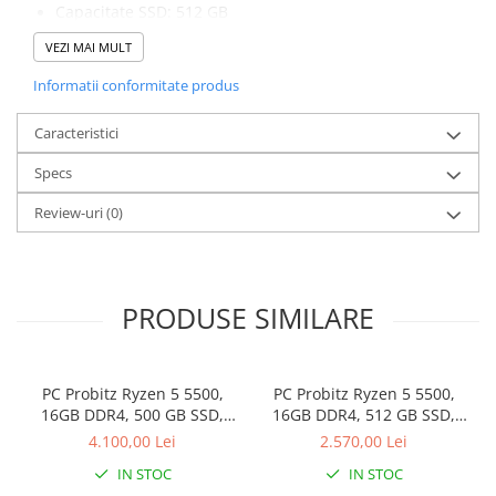
Capacitate SSD: 512 GB
Placa video: GTX 1660 Super 6GB, 192-bit, 1 x DVI, 1 x
VEZI MAI MULT
HDMI, 1 x DisplayPort
Informatii conformitate produs
Caracteristici
Specs
Review-uri
(0)
PRODUSE SIMILARE
PC Probitz Ryzen 5 5500,
PC Probitz Ryzen 5 5500,
16GB DDR4, 500 GB SSD,
16GB DDR4, 512 GB SSD,
video RTX 3060 12GB
video GTX 645 1GB, Win 11
4.100,00 Lei
2.570,00 Lei
Pro
IN STOC
IN STOC