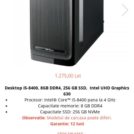
Docking stations
Genti Laptop
Incarcatoare laptop
Incarcatoare laptop refurbished
Standuri și Coolere Laptop
Alte accesorii
Card reader
PC, Componente & Software
Calculatoare
1.275,00 Lei
Calculatoare NOI
Calculatoare Mini NOI
Desktop i5-8400, 8GB DDR4, 256 GB SSD, Intel UHD Graphics
Calculatoare SECOND-HAND
630
Procesor: Intel® Core™ i5-8400 pana la 4 GHz
Calculatoare GAMING
Capacitate memorie: 8 GB DDR4
Calculatoare REFURBISHED
Capacitate SSD: 256 GB NVMe
Calculatoare RENEW
Observatie
: Modelul de carcasa poate diferi.
Calculatoare WORKSTATION
Garantie: 12 luni
Componente PC NOI
STOC EPUIZAT