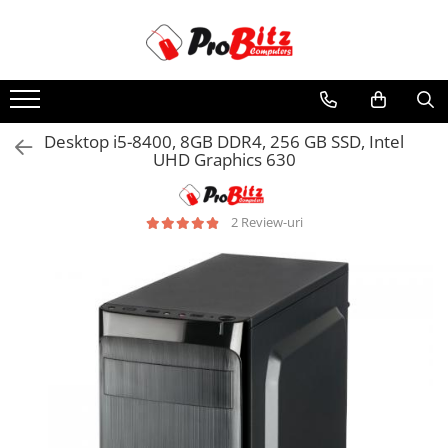
Toate Produsele
Laptopuri si accesorii
Laptopuri
Desktop i5-8400, 8GB DDR4, 256 GB SSD, Intel
UHD Graphics 630
Laptopuri Noi
Laptopuri Renew
Laptopuri Refurbished
2 Review-uri
Laptopuri Second-hand
Componente NOI Laptop
Memorii laptop
Hard Disk-uri laptop
Baterii laptop
Componente REFURBISHED Laptop
Hard Disk-uri Refurbished
Accesorii Laptop