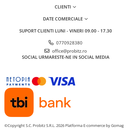
Routere Wireless
CLIENTI
Routere
DATE COMERCIALE
Media convertoare
SUPORT CLIENTI
LUNI - VINERI 09.00 - 17.30
NAS
0770928380
Echipament firewall
office@probitz.ro
Cabluri retea
SOCIAL
URMARESTE-NE IN SOCIAL MEDIA
Ceasuri inteligente
Telefoane si tablete
Tablete Grafice
Tablete NOI
©Copyright S.C. Probitz S.R.L. 2026
Platforma E-commerce by Gomag