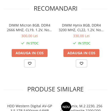
Stabilizatoare de tensiune
RECOMANDARI
Periferice
Periferice PC
DIMM Micron 8GB, DDR4
DIMM Hynix 8GB, DDR4
Hard Disk-uri & SSD-uri externe
2666 MHZ, CL19, 1.2V, Non-
3200 MHZ, CL22, 1.2V, Non-
Tastaturi
ECC, bulk
ECC, bulk
300,00 Lei
330,00 Lei
Mouse
IN STOC
IN STOC
UPS-uri
ADAUGA IN COS
ADAUGA IN COS
Accesorii UPS-uri
Statii GRAFICE
Statii GRAFICE NOI
Statii GRAFICE Refurbished
Imprimante&Consumabile
PRODUSE SIMILARE
Tonere
Accesorii Printing
Cartuse cerneala
HDD Western Digital AV-GP
SSD Hynix, M.2 2230, 256
NOU
3.5 1TB 5400rpm 64MB
GB, read/write 2200/2000