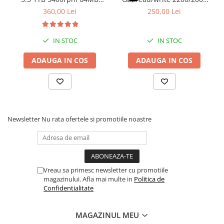
Drum
SATA3 (WD10EURX)
MB/s, bulk
360,00 Lei
250,00 Lei
Imprimante de format mare
Imprimante Foto
IN STOC
IN STOC
Imprimante Inkjet
ADAUGA IN COS
ADAUGA IN COS
Imprimante laser
Multifunctionale Inkjet
Multifunctionale laser
Scannere
Newsletter
Nu rata ofertele si promotiile noastre
Retelistica
Accesorii switch-uri
Switch-uri
Vreau sa primesc newsletter cu promotiile
Adaptoare PowerLAN
magazinului. Afla mai multe in
Politica de
Confidentialitate
Alte accesorii retea
Access Points & Range Extendere
MAGAZINUL MEU
Placi de retea