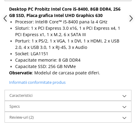
Calculatoare All-in-One RENEW
Desktop PC Probitz Intel Core i5-8400, 8GB DDR4, 256
GB SSD, Placa grafica Intel UHD Graphics 630
Componente All-in-One
Procesor: Intel® Core™ i5-8400 pana la 4 GHz
Monitoare
Sloturi: 1 x PCI Express 3.0 x16, 1 x PCI Express x4, 1
Monitoare NOI
PCI Express x1, 1 x M.2, 6 x SATA III
Porturi: 1 x PS/2, 1 x VGA, 1 x DVI, 1 x HDMI, 2 x USB
Monitoare Refurbished
2.0, 4 x USB 3.0, 1 x RJ-45, 3 x Audio
Monitoare Renew
Socket: LGA1151
Monitoare Second-Hand
Capacitate memorie: 8 GB DDR4
Capacitate SSD: 256 GB NVMe
Servere
Observatie
: Modelul de carcasa poate diferi.
Hard Disk-uri SERVER
Informatii conformitate produs
Accesorii server
Caracteristici
Cabinete metalice
Carcase server
Specs
Memorii RAM Server
Review-uri
(2)
Procesoare server
Sisteme server