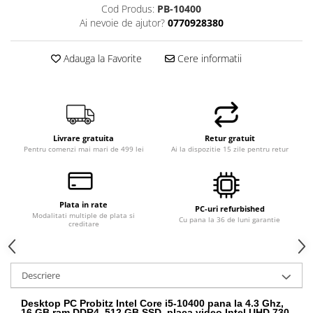
Cod Produs:
PB-10400
Ai nevoie de ajutor?
0770928380
Adauga la Favorite
Cere informatii
Livrare gratuita
Retur gratuit
Pentru comenzi mai mari de 499 lei
Ai la dispozitie 15 zile pentru retur
Plata in rate
PC-uri refurbished
Modalitati multiple de plata si
Cu pana la 36 de luni garantie
creditare
Descriere
Desktop PC Probitz Intel Core i5-10400 pana la 4.3 Ghz,
16 GB ram DDR4, 512 GB SSD, placa video Intel UHD 730