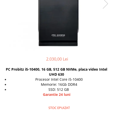
Genti Laptop
Coolere
Incarcatoare laptop
Surse PC
Incarcatoare laptop refurbished
Carcase
Standuri și Coolere Laptop
Placi de baza
Alte accesorii
Ventilatoare carcasa
Card reader
Componente Renew/Refurbished
Placi de baza REFURBISHED
Procesoare
2.030,00 Lei
Placi VIDEO
PC All-in-One
PC Probitz i5-10400, 16 GB, 512 GB NVMe, placa video Intel
Calculatoare All-in-One NOI
UHD 630
Procesor Intel Core i5-10400
All-in-One REFURBISHED
Memorie: 16Gb DDR4
Calculatoare All-in-One RENEW
SSD: 512 GB
Componente All-in-One
Garantie 24 luni
STOC EPUIZAT