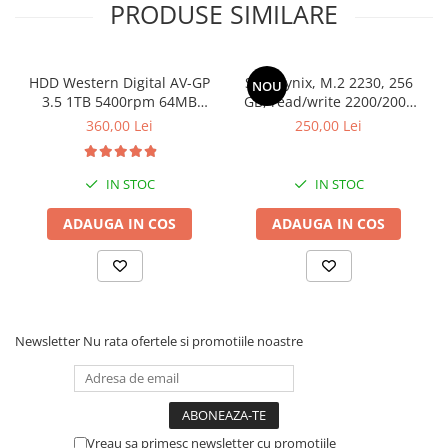
PRODUSE SIMILARE
HDD Western Digital AV-GP
SSD Hynix, M.2 2230, 256
NOU
3.5 1TB 5400rpm 64MB
GB, read/write 2200/2000
SATA3 (WD10EURX)
MB/s, bulk
360,00 Lei
250,00 Lei
IN STOC
IN STOC
ADAUGA IN COS
ADAUGA IN COS
Newsletter
Nu rata ofertele si promotiile noastre
Vreau sa primesc newsletter cu promotiile