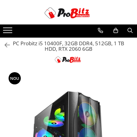
Toate Produsele
Laptopuri si accesorii
Laptopuri
PC Probitz i5 10400F, 32GB DDR4, 512GB, 1 TB
HDD, RTX 2060 6GB
Laptopuri Noi
Laptopuri Renew
Laptopuri Refurbished
Laptopuri Second-hand
NOU
Componente NOI Laptop
Memorii laptop
Hard Disk-uri laptop
Baterii laptop
Componente REFURBISHED Laptop
Hard Disk-uri Refurbished
Accesorii Laptop