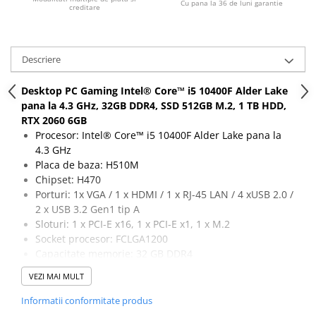
Cu pana la 36 de luni garantie
creditare
Calculatoare All-in-One RENEW
Componente All-in-One
Monitoare
Descriere
Monitoare NOI
Desktop PC Gaming Intel® Core™ i5 10400F Alder Lake
Monitoare Refurbished
pana la 4.3 GHz, 32GB DDR4, SSD 512GB M.2, 1 TB HDD,
Monitoare Renew
RTX 2060 6GB
Procesor: Intel® Core™ i5 10400F Alder Lake pana la
Monitoare Second-Hand
4.3 GHz
Servere
Placa de baza: H510M
Hard Disk-uri SERVER
Chipset: H470
Porturi: 1x VGA / 1 x HDMI / 1 x RJ-45 LAN / 4 xUSB 2.0 /
Accesorii server
2 x USB 3.2 Gen1 tip A
Cabinete metalice
Sloturi: 1 x PCI-E x16, 1 x PCI-E x1, 1 x M.2
Socket procesor: FCLGA1200
Carcase server
Capacitate memorie: 32 GB DDR4
Memorii RAM Server
Capacitate stocare: 512 GB SSD M.2 + 1 TB HDD
VEZI MAI MULT
Placa video: RTX 2060, 6 GB, 192-bit, 1 x DVI, 1 x HDMI,
Procesoare server
2 x DisplayPort, 1 x USB-C
Informatii conformitate produs
Sisteme server