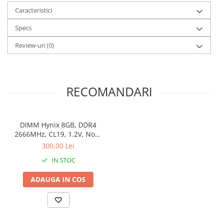
Caracteristici
Stabilizatoare de tensiune
Periferice
Specs
Periferice PC
Review-uri
(0)
Hard Disk-uri & SSD-uri externe
Tastaturi
Mouse
RECOMANDARI
UPS-uri
Accesorii UPS-uri
Statii GRAFICE
DIMM Hynix 8GB, DDR4
2666MHz, CL19, 1.2V, Non-
Statii GRAFICE NOI
ECC, bulk
300,00 Lei
Statii GRAFICE Refurbished
IN STOC
Imprimante&Consumabile
Tonere
ADAUGA IN COS
Accesorii Printing
Cartuse cerneala