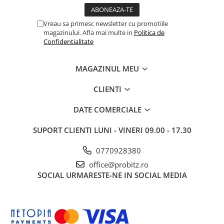
Routere Wireless
Vreau sa primesc newsletter cu promotiile
Routere
magazinului. Afla mai multe in
Politica de
Confidentialitate
Media convertoare
NAS
MAGAZINUL MEU
Echipament firewall
Cabluri retea
CLIENTI
Ceasuri inteligente
DATE COMERCIALE
Telefoane si tablete
SUPORT CLIENTI
LUNI - VINERI 09.00 - 17.30
Tablete Grafice
Tablete NOI
0770928380
office@probitz.ro
SOCIAL
URMARESTE-NE IN SOCIAL MEDIA