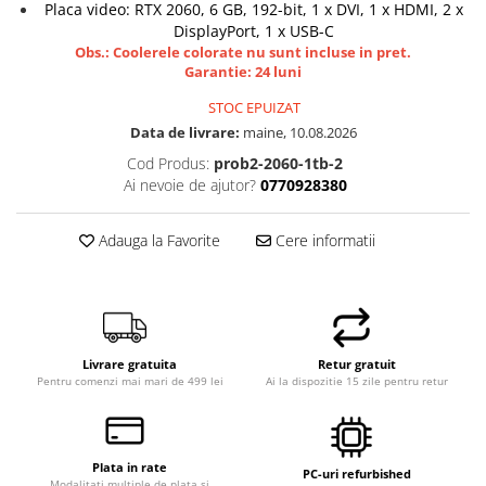
Placa video: RTX 2060, 6 GB, 192-bit, 1 x DVI, 1 x HDMI, 2 x
Hard Disk-uri Desktop
DisplayPort, 1 x USB-C
Memorii PC
Obs.: Coolerele colorate nu sunt incluse in pret.
Garantie: 24 luni
Procesoare
STOC EPUIZAT
Placi video
Data de livrare:
maine, 10.08.2026
SSD
Cod Produs:
prob2-2060-1tb-2
Coolere
Ai nevoie de ajutor?
0770928380
Surse PC
Carcase
Adauga la Favorite
Cere informatii
Placi de baza
Ventilatoare carcasa
Componente Renew/Refurbished
Placi de baza REFURBISHED
Livrare gratuita
Retur gratuit
Procesoare
Pentru comenzi mai mari de 499 lei
Ai la dispozitie 15 zile pentru retur
Placi VIDEO
PC All-in-One
Calculatoare All-in-One NOI
Plata in rate
PC-uri refurbished
All-in-One REFURBISHED
Modalitati multiple de plata si