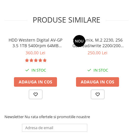
Drum
Imprimante de format mare
PRODUSE SIMILARE
Imprimante Foto
Imprimante Inkjet
Imprimante laser
HDD Western Digital AV-GP
SSD Hynix, M.2 2230, 256
NOU
3.5 1TB 5400rpm 64MB
GB, read/write 2200/2000
Multifunctionale Inkjet
SATA3 (WD10EURX)
MB/s, bulk
360,00 Lei
250,00 Lei
Multifunctionale laser
Scannere
IN STOC
IN STOC
Retelistica
ADAUGA IN COS
ADAUGA IN COS
Accesorii switch-uri
Switch-uri
Adaptoare PowerLAN
Alte accesorii retea
Newsletter
Nu rata ofertele si promotiile noastre
Access Points & Range Extendere
Placi de retea