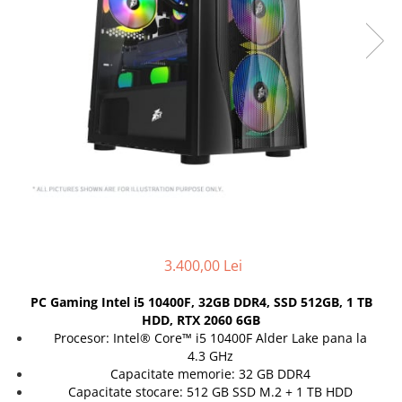
Docking stations
Genti Laptop
Incarcatoare laptop
Incarcatoare laptop refurbished
Standuri și Coolere Laptop
Alte accesorii
Card reader
PC, Componente & Software
Calculatoare
Calculatoare NOI
Calculatoare Mini NOI
3.400,00 Lei
Calculatoare SECOND-HAND
Calculatoare GAMING
PC Gaming Intel i5 10400F, 32GB DDR4, SSD 512GB, 1 TB
HDD, RTX 2060 6GB
Calculatoare REFURBISHED
Procesor: Intel® Core™ i5 10400F Alder Lake pana la
Calculatoare RENEW
4.3 GHz
Calculatoare WORKSTATION
Capacitate memorie: 32 GB DDR4
Capacitate stocare: 512 GB SSD M.2 + 1 TB HDD
Componente PC NOI