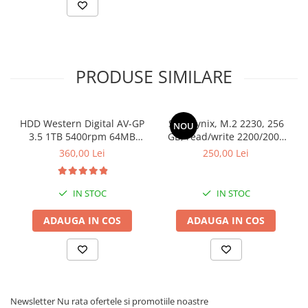
PRODUSE SIMILARE
HDD Western Digital AV-GP
SSD Hynix, M.2 2230, 256
NOU
3.5 1TB 5400rpm 64MB
GB, read/write 2200/2000
SATA3 (WD10EURX)
MB/s, bulk
360,00 Lei
250,00 Lei
IN STOC
IN STOC
ADAUGA IN COS
ADAUGA IN COS
Newsletter
Nu rata ofertele si promotiile noastre