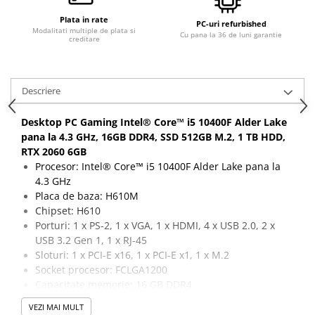
Plata in rate
PC-uri refurbished
Modalitati multiple de plata si
Cu pana la 36 de luni garantie
creditare
Descriere
Desktop PC Gaming Intel® Core™ i5 10400F Alder Lake
pana la 4.3 GHz, 16GB DDR4, SSD 512GB M.2, 1 TB HDD,
RTX 2060 6GB
Procesor: Intel® Core™ i5 10400F Alder Lake pana la
4.3 GHz
Placa de baza: H610M
Chipset: H610
Porturi: 1 x PS-2, 1 x VGA, 1 x HDMI, 4 x USB 2.0, 2 x
USB 3.2 Gen 1, 1 x RJ-45
Sloturi: 1 x PCI-E x16, 1 x PCI-E x1, 1 x M.2
Socket procesor: FCLGA1200
Capacitate memorie: 16 GB DDR4
Capacitate stocare: 512 GB SSD M.2 + 1 TB HDD
VEZI MAI MULT
Placa video: Placa video: RTX 2060, 6 GB, 192-bit, 1 x