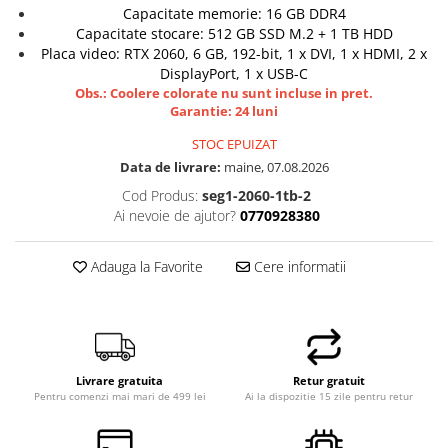
Capacitate memorie: 16 GB DDR4
Capacitate stocare: 512 GB SSD M.2 + 1 TB HDD
Placa video: RTX 2060, 6 GB, 192-bit, 1 x DVI, 1 x HDMI, 2 x
DisplayPort, 1 x USB-C
Obs.: Coolere colorate nu sunt incluse in pret.
Garantie: 24 luni
STOC EPUIZAT
Data de livrare:
maine, 07.08.2026
Cod Produs:
seg1-2060-1tb-2
Ai nevoie de ajutor?
0770928380
Adauga la Favorite
Cere informatii
Livrare gratuita
Retur gratuit
Pentru comenzi mai mari de 499 lei
Ai la dispozitie 15 zile pentru retur