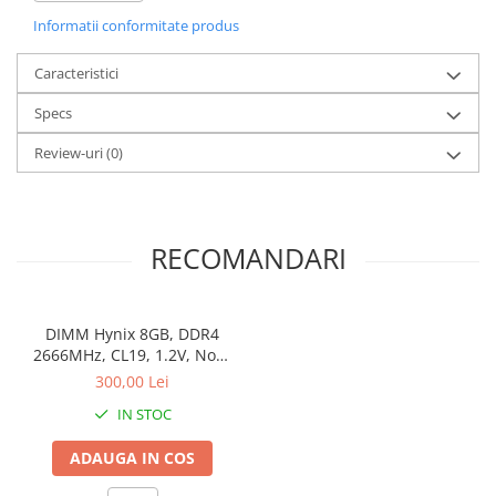
DVI, 1 x HDMI, 2 x DisplayPort, 1 x USB-C
Informatii conformitate produs
Caracteristici
Specs
Review-uri
(0)
RECOMANDARI
DIMM Hynix 8GB, DDR4
2666MHz, CL19, 1.2V, Non-
ECC, bulk
300,00 Lei
IN STOC
ADAUGA IN COS