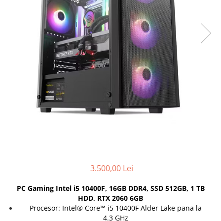
Incarcatoare laptop
Coolere
Incarcatoare laptop refurbished
Surse PC
Standuri și Coolere Laptop
Carcase
Alte accesorii
Placi de baza
Card reader
Ventilatoare carcasa
Componente Renew/Refurbished
Placi de baza REFURBISHED
Procesoare
Placi VIDEO
PC All-in-One
Calculatoare All-in-One NOI
All-in-One REFURBISHED
3.500,00 Lei
Calculatoare All-in-One RENEW
Componente All-in-One
PC Gaming Intel i5 10400F, 16GB DDR4, SSD 512GB, 1 TB
HDD, RTX 2060 6GB
Procesor: Intel® Core™ i5 10400F Alder Lake pana la
4.3 GHz