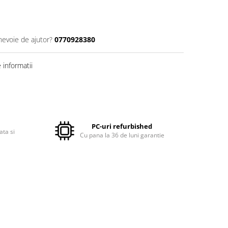
nevoie de ajutor?
0770928380
informatii
PC-uri refurbished
ata si
Cu pana la 36 de luni garantie