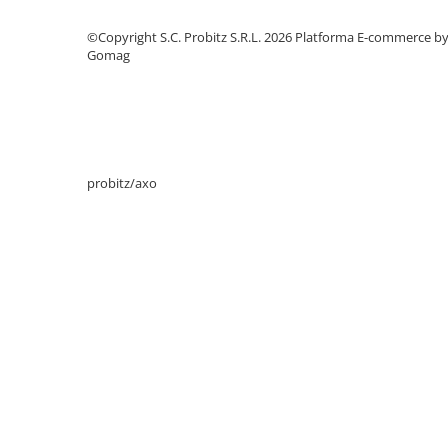
Imprimante de format mare
©Copyright S.C. Probitz S.R.L. 2026
Platforma E-commerce b
Imprimante Foto
Gomag
Imprimante Inkjet
Imprimante laser
Multifunctionale Inkjet
Multifunctionale laser
probitz/axo
Scannere
Retelistica
Accesorii switch-uri
Switch-uri
Adaptoare PowerLAN
Alte accesorii retea
Access Points & Range Extendere
Placi de retea
Routere Wireless