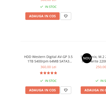
Componente All-in-One
IN STOC
Monitoare
ADAUGA IN COS
Monitoare NOI
Monitoare Refurbished
Monitoare Renew
Monitoare Second-Hand
Servere
Hard Disk-uri SERVER
HDD Western Digital AV-GP 3.5
SSD Hynix, M.2 
NOU
Accesorii server
1TB 5400rpm 64MB SATA3
read/write 220
(WD10EURX)
bul
360,00 Lei
250,00
Cabinete metalice
Carcase server
IN STOC
IN 
Memorii RAM Server
ADAUGA IN COS
ADAUGA IN 
Procesoare server
Sisteme server
Stabilizatoare de tensiune