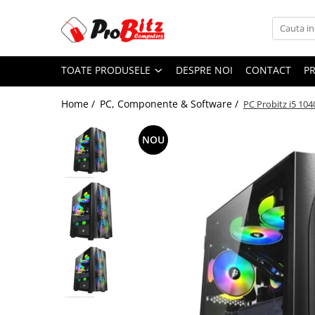
Toate Produsele
TOATE PRODUSELE
DESPRE NOI
CONTACT
P
Laptopuri si accesorii
Laptopuri
Home /
PC, Componente & Software /
PC Probitz i5 10
Laptopuri Noi
Laptopuri Renew
NOU
Laptopuri Refurbished
Laptopuri Second-hand
Componente NOI Laptop
Memorii laptop
Baterii laptop
Componente REFURBISHED Laptop
Hard Disk-uri Refurbished
Accesorii Laptop
Docking stations