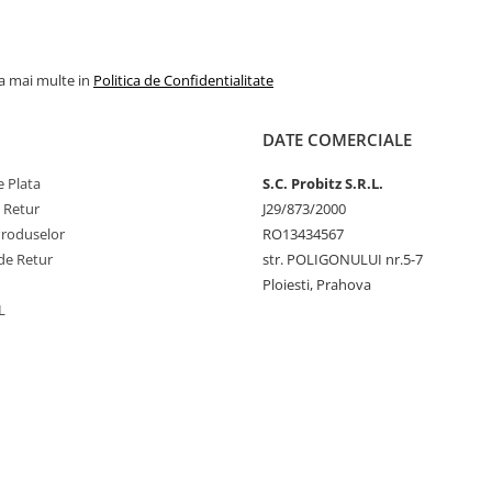
la mai multe in
Politica de Confidentialitate
DATE COMERCIALE
 Plata
S.C. Probitz S.R.L.
e Retur
J29/873/2000
Produselor
RO13434567
de Retur
str. POLIGONULUI nr.5-7
Ploiesti, Prahova
L