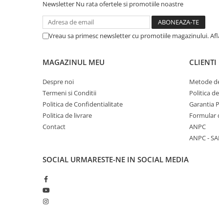
Newsletter
Nu rata ofertele si promotiile noastre
Periferice
Periferice PC
Vreau sa primesc newsletter cu promotiile magazinului. Af
Hard Disk-uri & SSD-uri externe
Tastaturi
MAGAZINUL MEU
CLIENTI
Mouse
UPS-uri
Despre noi
Metode de
Termeni si Conditii
Politica d
Accesorii UPS-uri
Politica de Confidentialitate
Garantia 
Statii GRAFICE
Politica de livrare
Formular 
Statii GRAFICE NOI
Contact
ANPC
Statii GRAFICE Refurbished
ANPC - SA
Imprimante&Consumabile
SOCIAL
URMARESTE-NE IN SOCIAL MEDIA
Tonere
Accesorii Printing
Cartuse cerneala
Drum