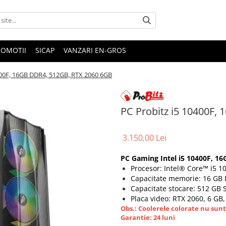
ROMOTII
SICAP
VANZARI EN-GROS
400F, 16GB DDR4, 512GB, RTX 2060 6GB
PC Probitz i5 10400F,
3.150,00 Lei
PC Gaming Intel i5 10400F, 1
Procesor: Intel® Core™ i5 1
Capacitate memorie: 16 GB
Capacitate stocare: 512 GB
Placa video: RTX 2060, 6 GB, 
Obs.: Coolerele colorate nu sunt 
Garantie: 24 luni