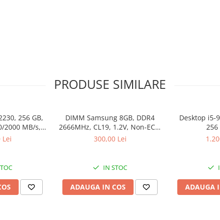
PRODUSE SIMILARE
2230, 256 GB,
DIMM Samsung 8GB, DDR4
Desktop i5-
0/2000 MB/s,
2666MHz, CL19, 1.2V, Non-ECC,
256
k
bulk
 Lei
300,00 Lei
1.20
STOC
IN STOC
COS
ADAUGA IN COS
ADAUGA I