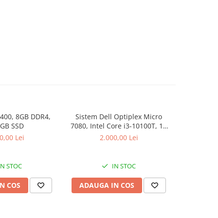
9400, 8GB DDR4,
Sistem Dell Optiplex Micro
DIMM Sa
 GB SSD
7080, Intel Core i3-10100T, 16
2666MHz, C
GB RAM, 512 GB SSD, Win 11
0,00 Lei
2.000,00 Lei
Pro
IN STOC
IN STOC
N COS
ADAUGA IN COS
ADAUG