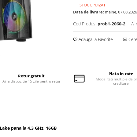
STOC EPUIZAT
Data de livrare:
maine, 07.08.2026
Cod Produs:
prob1-2060-2
Ai 
Adauga la Favorite
Cere 
Plata in rate
Retur gratuit
Modalitati multiple de pl
Ai la dispozitie 15 zile pentru retur
creditare
Lake pana la 4.3 GHz, 16GB