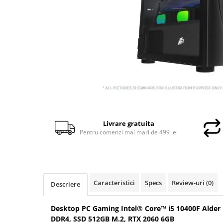
Genti Laptop
Incarcatoare laptop
Incarcatoare laptop refurbished
Standuri și Coolere Laptop
Alte accesorii
Card reader
PC, Componente & Software
Calculatoare
Calculatoare NOI
Livrare gratuita
Calculatoare Mini NOI
Pentru comenzi mai mari de 499 lei
Calculatoare SECOND-HAND
Calculatoare GAMING
Calculatoare REFURBISHED
Calculatoare RENEW
Caracteristici
Specs
Review-uri
(0)
Descriere
Calculatoare WORKSTATION
Componente PC NOI
Desktop PC Gaming Intel® Core™ i5 10400F Alder 
DDR4, SSD 512GB M.2, RTX 2060 6GB
Hard Disk-uri Desktop