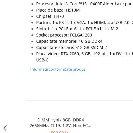
Procesor: Intel® Core™ i5 10400F Alder Lake pan
Memorii PC
Placa de baza: H510M
Procesoare
Chipset: H470
Placi video
Porturi: 1 x PS-2, 1 x VGA, 1 x HDMI, 4 x USB 2.0, 
Sloturi: 1 x PCI-E x16, 1 x PCI-E x1, 1 x M.2
SSD
Socket procesor: FCLGA1200
Coolere
Capacitate memorie: 16 GB DDR4
Surse PC
Capacitate stocare: 512 GB SSD M.2
Carcase
Placa video: RTX 2060, 6 GB, 192-bit, 1 x DVI, 1 x
USB-C
Placi de baza
Ventilatoare carcasa
Informatii conformitate produs
Componente Renew/Refurbished
Placi de baza REFURBISHED
Procesoare
Placi VIDEO
PC All-in-One
Calculatoare All-in-One NOI
DIMM Hynix 8GB, DDR4
All-in-One REFURBISHED
2666MHz, CL19, 1.2V, Non-ECC,
bulk
300,00 Lei
Calculatoare All-in-One RENEW