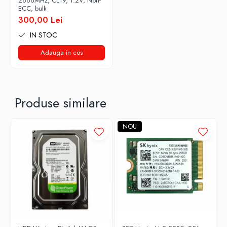
2666MHz, CL19, 1.2V, Non-
ECC, bulk
300,00 Lei
IN STOC
Adauga in cos
Produse similare
NOU