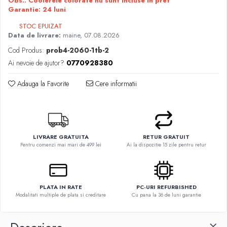
Obs.: Coolerele colorate nu sunt incluse in pret
Garantie: 24 luni
STOC EPUIZAT
Data de livrare:
maine, 07.08.2026
Cod Produs:
prob4-2060-1tb-2
Ai nevoie de ajutor?
0770928380
Adauga la Favorite
Cere informatii
LIVRARE GRATUITA
RETUR GRATUIT
Pentru comenzi mai mari de 499 lei
Ai la dispozitie 15 zile pentru retur
PLATA IN RATE
PC-URI REFURBISHED
Modalitati multiple de plata si creditare
Cu pana la 36 de luni garantie