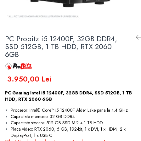
Incarcatoare laptop
Coolere
Incarcatoare laptop refurbished
Surse PC
Standuri și Coolere Laptop
Carcase
Alte accesorii
Placi de baza
Card reader
PC Probitz i5 12400F, 32GB DDR4,
Ventilatoare carcasa
SSD 512GB, 1 TB HDD, RTX 2060
Componente Renew/Refurbished
6GB
Placi de baza REFURBISHED
Procesoare
Placi VIDEO
3.950,00 Lei
PC All-in-One
Calculatoare All-in-One NOI
PC Gaming Intel i5 12400F, 32GB DDR4, SSD 512GB, 1 TB
HDD, RTX 2060 6GB
All-in-One REFURBISHED
Calculatoare All-in-One RENEW
Procesor: Intel® Core™ i5 12400F Alder Lake pana la 4.4 GHz
Capacitate memorie: 32 GB DDR4
Componente All-in-One
Capacitate stocare: 512 GB SSD M.2 + 1 TB HDD
Placa video: RTX 2060, 6 GB, 192-bit, 1 x DVI, 1 x HDMI, 2 x
DisplayPort, 1 x USB-C