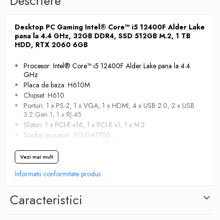
Descriere
Desktop PC Gaming Intel® Core™ i5 12400F Alder Lake
pana la 4.4 GHz, 32GB DDR4, SSD 512GB M.2, 1 TB
HDD, RTX 2060 6GB
Procesor: Intel® Core™ i5 12400F Alder Lake pana la 4.4
GHz
Placa de baza: H610M
Chipset: H610
Porturi: 1 x PS-2, 1 x VGA, 1 x HDMI, 4 x USB 2.0, 2 x USB
3.2 Gen 1, 1 x RJ-45
Sloturi: 1 x PCI-E x16, 1 x PCI-E x1, 1 x M.2
Socket procesor: FCLGA1700
Capacitate memorie: 32 GB DDR4
Capacitate stocare: 512 GB SSD M.2 + 1 TB HDD
Vezi mai mult
Placa video: RTX 2060, 6 GB, 192-bit, 1 x DVI, 1 x HDMI,
Informatii conformitate produs
2 x DisplayPort, 1 x USB-C
Caracteristici