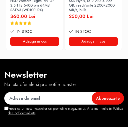
HDD Western Digital AV-GP
SSD Hynix, M.2 2230, 256
3.5 1TB 5400rpm 64MB
GB, read/write 2200/2000
SATA3 (WD10EURX)
MB/s, bulk
360,00 Lei
250,00 Lei
IN STOC
IN STOC
Adauga in cos
Adauga in cos
Newsletter
Nu rata ofertele si promotiile noastre
Vreau sa primesc newsletter cu promotiile magazinului. Afla mai multe in
Politica
de Confidentialitate