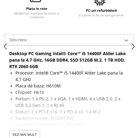
Calculatoare All-in-One RENEW
Plata in rate
PC-uri refurbished
Modalitati multiple de plata si
Cu pana la 36 de luni garantie
Componente All-in-One
creditare
Monitoare
Monitoare NOI
Descriere
Monitoare Refurbished
Monitoare Renew
Desktop PC Gaming Intel® Core™ i5 14400F Alder Lake
pana la 4.7 GHz, 16GB DDR4, SSD 512GB M.2, 1 TB HDD,
Monitoare Second-Hand
RTX 2060 6GB
Servere
Procesor: Intel® Core™ i5 14400F Alder Lake pana la
Hard Disk-uri SERVER
4.7 GHz
Placa de baza: H610M
Accesorii server
Chipset: H610
Cabinete metalice
Porturi: 1 x PS-2, 1 x VGA, 1 x HDMI, 4 x USB 2.0, 2 x
USB 3.2 Gen 1, 1 x RJ-45
Carcase server
Sloturi: 1 x PCI-E x16, 1 x PCI-E x1, 1 x M.2
Memorii RAM Server
Socket procesor: FCLGA1700
Capacitate memorie: 16 GB DDR4
Procesoare server
Capacitate stocare: 512 GB SSD M.2 + 1 TB HDD
VEZI MAI MULT
Sisteme server
Placa video: RTX 2060, 6 GB, 192-bit, 1 x DVI, 2 x HDMI,