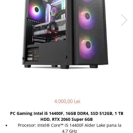
Docking stations
Genti Laptop
Incarcatoare laptop
Incarcatoare laptop refurbished
Standuri și Coolere Laptop
Alte accesorii
Card reader
PC, Componente & Software
Calculatoare
Calculatoare NOI
Calculatoare Mini NOI
Calculatoare SECOND-HAND
Calculatoare GAMING
4.000,00 Lei
Calculatoare REFURBISHED
PC Gaming Intel i5 14400F, 16GB DDR4, SSD 512GB, 1 TB
Calculatoare RENEW
HDD, RTX 2060 Super 6GB
Calculatoare WORKSTATION
Procesor: Intel® Core™ i5 14400F Alder Lake pana la
Componente PC NOI
4.7 GHz