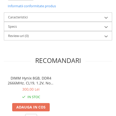
1 x DisplayPort, 1 x USB-C
Stabilizatoare de tensiune
Informatii conformitate produs
Periferice
Caracteristici
Periferice PC
Specs
Hard Disk-uri & SSD-uri externe
Tastaturi
Review-uri
(0)
Mouse
UPS-uri
Accesorii UPS-uri
RECOMANDARI
Statii GRAFICE
Statii GRAFICE NOI
DIMM Hynix 8GB, DDR4
Statii GRAFICE Refurbished
2666MHz, CL19, 1.2V, Non-
Imprimante&Consumabile
ECC, bulk
300,00 Lei
Tonere
IN STOC
Accesorii Printing
ADAUGA IN COS
Cartuse cerneala