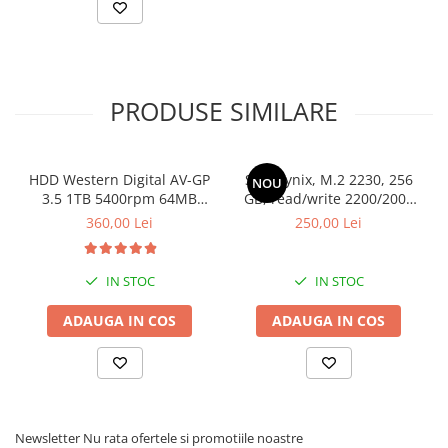
Drum
Imprimante de format mare
Imprimante Foto
Imprimante Inkjet
PRODUSE SIMILARE
Imprimante laser
Multifunctionale Inkjet
HDD Western Digital AV-GP
SSD Hynix, M.2 2230, 256
NOU
Multifunctionale laser
3.5 1TB 5400rpm 64MB
GB, read/write 2200/2000
SATA3 (WD10EURX)
MB/s, bulk
360,00 Lei
250,00 Lei
Scannere
Retelistica
IN STOC
IN STOC
Accesorii switch-uri
Switch-uri
ADAUGA IN COS
ADAUGA IN COS
Adaptoare PowerLAN
Alte accesorii retea
Access Points & Range Extendere
Newsletter
Nu rata ofertele si promotiile noastre
Placi de retea