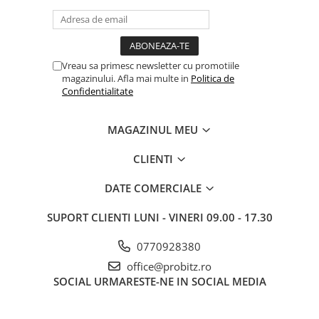
Routere Wireless
Routere
Media convertoare
Vreau sa primesc newsletter cu promotiile
magazinului. Afla mai multe in
Politica de
NAS
Confidentialitate
Echipament firewall
Cabluri retea
MAGAZINUL MEU
Ceasuri inteligente
CLIENTI
Telefoane si tablete
Tablete Grafice
DATE COMERCIALE
Tablete NOI
SUPORT CLIENTI
LUNI - VINERI 09.00 - 17.30
0770928380
office@probitz.ro
SOCIAL
URMARESTE-NE IN SOCIAL MEDIA