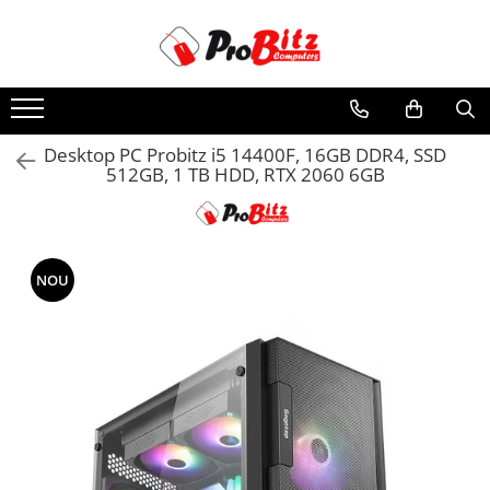
Toate Produsele
Laptopuri si accesorii
Laptopuri
Desktop PC Probitz i5 14400F, 16GB DDR4, SSD
512GB, 1 TB HDD, RTX 2060 6GB
Laptopuri Noi
Laptopuri Renew
Laptopuri Refurbished
Laptopuri Second-hand
NOU
Componente NOI Laptop
Memorii laptop
Hard Disk-uri laptop
Baterii laptop
Componente REFURBISHED Laptop
Hard Disk-uri Refurbished
Accesorii Laptop