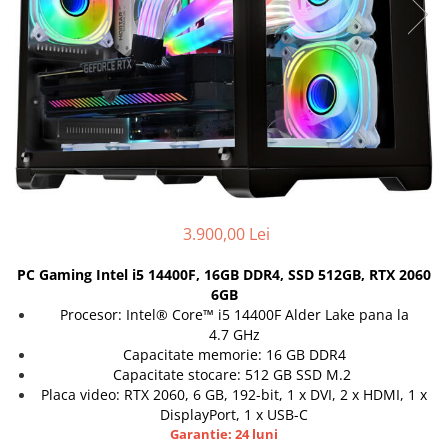
Docking stations
Genti Laptop
Incarcatoare laptop
Incarcatoare laptop refurbished
Standuri și Coolere Laptop
Alte accesorii
Card reader
PC, Componente & Software
Calculatoare
3.900,00 Lei
Calculatoare NOI
PC Gaming Intel i5 14400F, 16GB DDR4, SSD 512GB, RTX 2060
Calculatoare Mini NOI
6GB
Calculatoare SECOND-HAND
Procesor: Intel® Core™ i5 14400F Alder Lake pana la
4.7 GHz
Calculatoare GAMING
Capacitate memorie: 16 GB DDR4
Calculatoare REFURBISHED
Capacitate stocare: 512 GB SSD M.2
Calculatoare RENEW
Placa video: RTX 2060, 6 GB, 192-bit, 1 x DVI, 2 x HDMI, 1 x
Calculatoare WORKSTATION
DisplayPort, 1 x USB-C
Garantie: 24 luni
Componente PC NOI