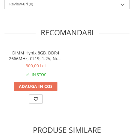
Review-uri
(0)
Stabilizatoare de tensiune
Periferice
Periferice PC
RECOMANDARI
Hard Disk-uri & SSD-uri externe
Tastaturi
Mouse
DIMM Hynix 8GB, DDR4
UPS-uri
2666MHz, CL19, 1.2V, Non-
ECC, bulk
300,00 Lei
Accesorii UPS-uri
IN STOC
Statii GRAFICE
Statii GRAFICE NOI
ADAUGA IN COS
Statii GRAFICE Refurbished
Imprimante&Consumabile
Tonere
Accesorii Printing
PRODUSE SIMILARE
Cartuse cerneala