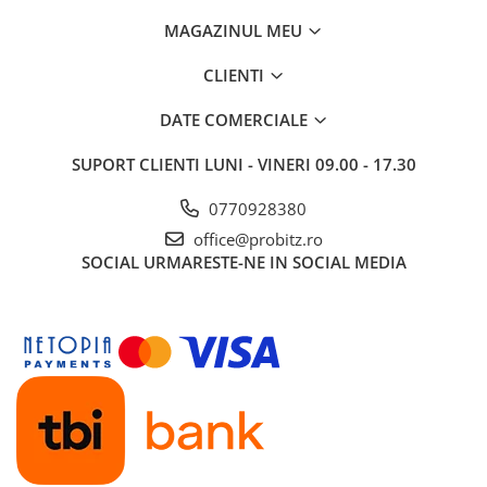
Routere Wireless
MAGAZINUL MEU
Routere
CLIENTI
Media convertoare
DATE COMERCIALE
NAS
Echipament firewall
SUPORT CLIENTI
LUNI - VINERI 09.00 - 17.30
Cabluri retea
0770928380
Ceasuri inteligente
office@probitz.ro
Telefoane si tablete
SOCIAL
URMARESTE-NE IN SOCIAL MEDIA
Tablete Grafice
Tablete NOI