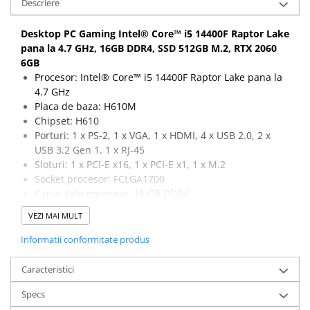
Descriere
Calculatoare All-in-One RENEW
Desktop PC Gaming Intel® Core™ i5 14400F Raptor Lake
Componente All-in-One
pana la 4.7 GHz, 16GB DDR4, SSD 512GB M.2, RTX 2060
Monitoare
6GB
Monitoare NOI
Procesor: Intel® Core™ i5 14400F Raptor Lake pana la
4.7 GHz
Monitoare Refurbished
Placa de baza: H610M
Monitoare Renew
Chipset: H610
Porturi: 1 x PS-2, 1 x VGA, 1 x HDMI, 4 x USB 2.0, 2 x
Monitoare Second-Hand
USB 3.2 Gen 1, 1 x RJ-45
Servere
Sloturi: 1 x PCI-E x16, 1 x PCI-E x1, 1 x M.2
Hard Disk-uri SERVER
Socket procesor: FCLGA1700
Capacitate memorie: 16 GB DDR4
Accesorii server
Capacitate stocare: 512 GB SSD M.2
VEZI MAI MULT
Cabinete metalice
Placa video: RTX 2060, 6 GB, 192-bit, 1 x DVI, 2 x HDMI,
1 x DisplayPort, 1 x USB-C
Informatii conformitate produs
Carcase server
Memorii RAM Server
Caracteristici
Procesoare server
Specs
Sisteme server