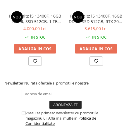
Drum
Imprimante de format mare
PC Probitz i5 13400F, 16GB
PC Probitz i5 13400F, 16GB
NOU
NOU
Imprimante Foto
DDR4, SSD 512GB, 1 TB
DDR4, SSD 512GB, RTX 2060
HDD, RTX 2060 6GB
6Gb
4.000,00 Lei
3.615,00 Lei
Imprimante Inkjet
IN STOC
IN STOC
Imprimante laser
Multifunctionale Inkjet
ADAUGA IN COS
ADAUGA IN COS
Multifunctionale laser
Scannere
Retelistica
Accesorii switch-uri
Newsletter
Nu rata ofertele si promotiile noastre
Switch-uri
Adaptoare PowerLAN
Alte accesorii retea
Vreau sa primesc newsletter cu promotiile
magazinului. Afla mai multe in
Politica de
Access Points & Range Extendere
Confidentialitate
Placi de retea