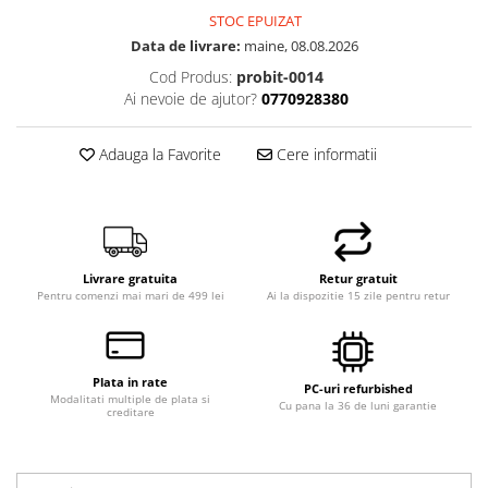
STOC EPUIZAT
Hard Disk-uri Desktop
Data de livrare:
maine, 08.08.2026
Memorii PC
Cod Produs:
probit-0014
Procesoare
Ai nevoie de ajutor?
0770928380
Placi video
SSD
Adauga la Favorite
Cere informatii
Coolere
Surse PC
Carcase
Placi de baza
Ventilatoare carcasa
Livrare gratuita
Retur gratuit
Pentru comenzi mai mari de 499 lei
Ai la dispozitie 15 zile pentru retur
Componente Renew/Refurbished
Placi de baza REFURBISHED
Procesoare
Plata in rate
PC-uri refurbished
Placi VIDEO
Modalitati multiple de plata si
Cu pana la 36 de luni garantie
creditare
PC All-in-One
Calculatoare All-in-One NOI
All-in-One REFURBISHED