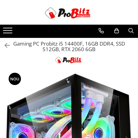
Toate Produsele
Laptopuri si accesorii
Laptopuri
Gaming PC Probitz i5 14400F, 16GB DDR4, SSD
512GB, RTX 2060 6GB
Laptopuri Noi
Laptopuri Renew
Laptopuri Refurbished
Laptopuri Second-hand
NOU
Componente NOI Laptop
Memorii laptop
Hard Disk-uri laptop
Baterii laptop
Componente REFURBISHED Laptop
Hard Disk-uri Refurbished
Accesorii Laptop