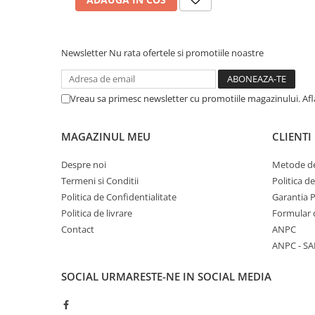
Stabilizatoare de tensiune
Periferice
Newsletter
Nu rata ofertele si promotiile noastre
Periferice PC
Hard Disk-uri & SSD-uri externe
Tastaturi
Vreau sa primesc newsletter cu promotiile magazinului. Af
Mouse
UPS-uri
MAGAZINUL MEU
CLIENTI
Accesorii UPS-uri
Despre noi
Metode de
Statii GRAFICE
Termeni si Conditii
Politica d
Statii GRAFICE NOI
Politica de Confidentialitate
Garantia 
Politica de livrare
Formular 
Statii GRAFICE Refurbished
Contact
ANPC
Imprimante&Consumabile
ANPC - SA
Tonere
SOCIAL
URMARESTE-NE IN SOCIAL MEDIA
Accesorii Printing
Cartuse cerneala