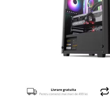
Docking stations
Genti Laptop
Incarcatoare laptop
Incarcatoare laptop refurbished
Standuri și Coolere Laptop
Alte accesorii
Card reader
PC, Componente & Software
Calculatoare
Calculatoare NOI
Calculatoare Mini NOI
Calculatoare SECOND-HAND
Calculatoare GAMING
Calculatoare REFURBISHED
Livrare gratuita
Pentru comenzi mai mari de 499 lei
Calculatoare RENEW
Calculatoare WORKSTATION
Componente PC NOI