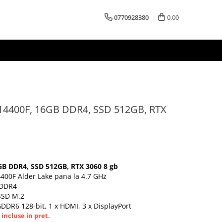
0770928380
0,00
 14400F, 16GB DDR4, SSD 512GB, RTX
6GB DDR4, SSD 512GB, RTX 3060 8 gb
4400F Alder Lake pana la 4.7 GHz
 DDR4
 SSD M.2
GDDR6 128-bit, 1 x HDMI, 3 x DisplayPort
incluse in pret.