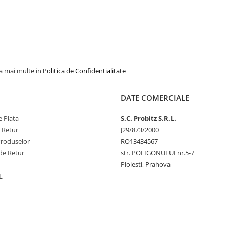
la mai multe in
Politica de Confidentialitate
DATE COMERCIALE
 Plata
S.C. Probitz S.R.L.
e Retur
J29/873/2000
Produselor
RO13434567
de Retur
str. POLIGONULUI nr.5-7
Ploiesti, Prahova
L