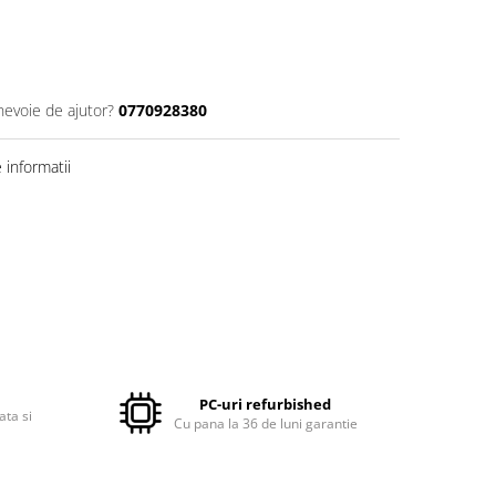
nevoie de ajutor?
0770928380
informatii
PC-uri refurbished
ata si
Cu pana la 36 de luni garantie