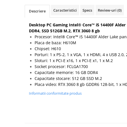
Hard Disk-uri Desktop
Caracteristici
Specs
Review-uri
(0)
Descriere
Memorii PC
Procesoare
Desktop PC Gaming Intel® Core™ i5 14400F Alder 
Placi video
DDR4, SSD 512GB M.2, RTX 3060 8 gb
SSD
Procesor: Intel® Core™ i5 14400F Alder Lake pan
Placa de baza: H610M
Coolere
Chipset: H610
Surse PC
Porturi: 1 x PS-2, 1 x VGA, 1 x HDMI, 4 x USB 2.0, 
Carcase
Sloturi: 1 x PCI-E x16, 1 x PCI-E x1, 1 x M.2
Placi de baza
Socket procesor: FCLGA1700
Capacitate memorie: 16 GB DDR4
Ventilatoare carcasa
Capacitate stocare: 512 GB SSD M.2
Componente Renew/Refurbished
Placa video: RTX 3060 8 gb GDDR6 128-bit, 1 x HD
Placi de baza REFURBISHED
Informatii conformitate produs
Procesoare
Placi VIDEO
PC All-in-One
Calculatoare All-in-One NOI
All-in-One REFURBISHED