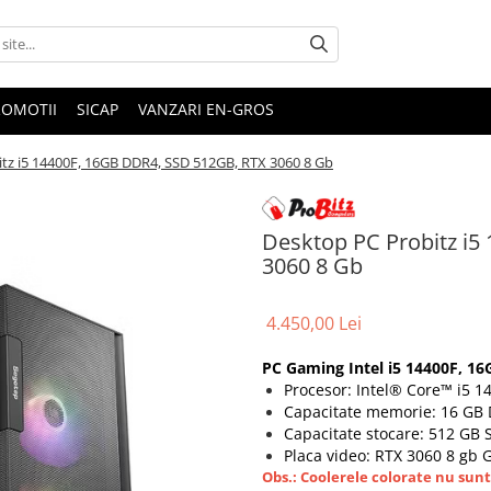
ROMOTII
SICAP
VANZARI EN-GROS
tz i5 14400F, 16GB DDR4, SSD 512GB, RTX 3060 8 Gb
Desktop PC Probitz i5
3060 8 Gb
4.450,00 Lei
PC Gaming Intel i5 14400F, 1
Procesor: Intel® Core™ i5 1
Capacitate memorie: 16 GB
Capacitate stocare: 512 GB
Placa video: RTX 3060 8 gb 
Obs.: Coolerele colorate nu sunt 