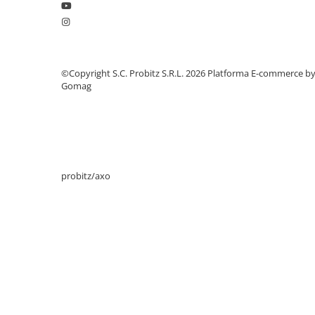
Drum
Imprimante de format mare
Imprimante Foto
Imprimante Inkjet
©Copyright S.C. Probitz S.R.L. 2026
Platforma E-commerce b
Gomag
Imprimante laser
Multifunctionale Inkjet
Multifunctionale laser
Scannere
probitz/axo
Retelistica
Accesorii switch-uri
Switch-uri
Adaptoare PowerLAN
Alte accesorii retea
Access Points & Range Extendere
Placi de retea