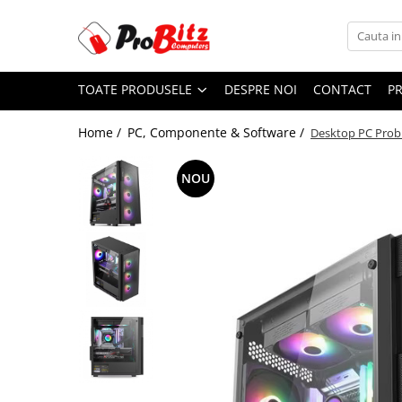
Toate Produsele
TOATE PRODUSELE
DESPRE NOI
CONTACT
P
Laptopuri si accesorii
Laptopuri
Home /
PC, Componente & Software /
Desktop PC Probi
Laptopuri Noi
Laptopuri Renew
NOU
Laptopuri Refurbished
Laptopuri Second-hand
Componente NOI Laptop
Memorii laptop
Hard Disk-uri laptop
Baterii laptop
Componente REFURBISHED Laptop
Hard Disk-uri Refurbished
Accesorii Laptop