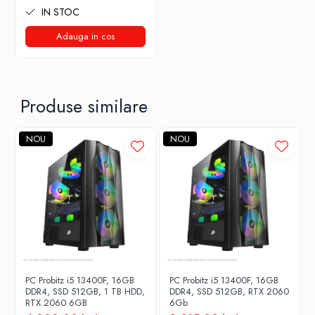
IN STOC
Adauga in cos
Produse similare
NOU
NOU
PC Probitz i5 13400F, 16GB
PC Probitz i5 13400F, 16GB
DDR4, SSD 512GB, 1 TB HDD,
DDR4, SSD 512GB, RTX 2060
RTX 2060 6GB
6Gb