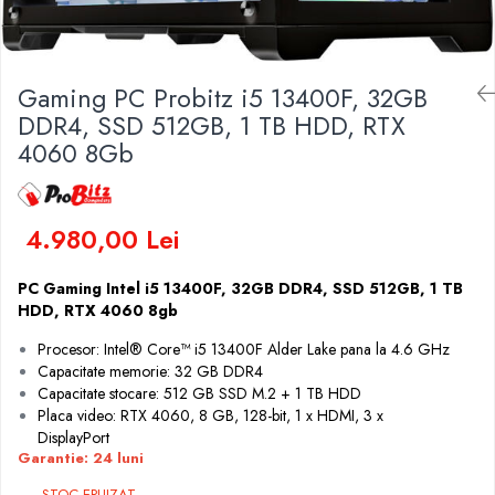
Genti Laptop
Coolere
Incarcatoare laptop
Surse PC
Incarcatoare laptop refurbished
Carcase
Gaming PC Probitz i5 13400F, 32GB
Standuri și Coolere Laptop
Placi de baza
DDR4, SSD 512GB, 1 TB HDD, RTX
Alte accesorii
Ventilatoare carcasa
4060 8Gb
Card reader
Componente Renew/Refurbished
Placi de baza REFURBISHED
4.980,00 Lei
Procesoare
Placi VIDEO
PC Gaming Intel i5 13400F, 32GB DDR4, SSD 512GB, 1 TB
PC All-in-One
HDD, RTX 4060 8gb
Calculatoare All-in-One NOI
Procesor: Intel® Core™ i5 13400F Alder Lake pana la 4.6 GHz
All-in-One REFURBISHED
Capacitate memorie: 32 GB DDR4
Calculatoare All-in-One RENEW
Capacitate stocare: 512 GB SSD M.2 + 1 TB HDD
Componente All-in-One
Placa video: RTX 4060, 8 GB, 128-bit, 1 x HDMI, 3 x
DisplayPort
Garantie: 24 luni
STOC EPUIZAT