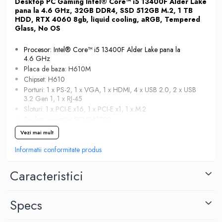
Desktop PC Gaming Intel® Core™ i5 13400F Alder Lake
pana la 4.6 GHz, 32GB DDR4, SSD 512GB M.2, 1 TB
HDD, RTX 4060 8gb, liquid cooling, aRGB, Tempered
Glass, No OS
Procesor: Intel® Core™ i5 13400F Alder Lake pana la
4.6 GHz
Placa de baza: H610M
Chipset: H610
Porturi: 1 x PS-2, 1 x VGA, 1 x HDMI, 4 x USB 2.0, 2 x USB
3.2 Gen 1, 1 x RJ-45
Sloturi: 1 x PCI-E x16, 1 x PCI-E x1, 1 x M.2
Socket procesor: FCLGA1700
Capacitate memorie: 32 GB DDR4
Vezi mai mult
Capacitate stocare: 512 GB SSD M.2 + 1 TB HDD
Informatii conformitate produs
Placa video: RTX 4060, 8 GB, 128-bit, 1 x HDMI, 3 x
DisplayPort
Caracteristici
Specs